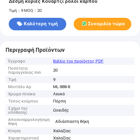
Δέσμη κυρίες Κουάρτζι ρολόι καρπού
Τιμή：9
MOQ：20
Καλύτερη τιμή
Συνομιλία τώρα
Περιγραφή Προϊόντων
Έγγραφο
Βιβλίο του προϊόντος PDF
Ποσότητα
20
παραγγελίας min
Τιμή
9
Μοντέλο Αρ.
ML-888-8
Χρώμα πίνακα
Λευκό
Τύπος κούμπου
Πόρπη
Σχήμα της
Ωοειδής
υπόθεσης
Αποσυναρμολογήσιμη
Αδιάσπαστη θήκη
θήκη
Κίνηση
Χαλαζίας
Χαρακτηριστικό
Χαλαζίας