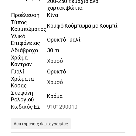
200-250 τεμάχια ανά
χαρτοκιβώτιο.
Προέλευση
Κίνα
Τύπος
Κρυφό Κούμπωμα με Κουμπί
Κουμπώματος
Υλικό
Ορυκτό Γυαλί
Επιφάνειας
Αδιάβροχο
30 m
Χρώμα
Χρυσό
Καντράν
Γυαλί
Ορυκτό
Χρώματα
Χρυσό
Κάσας
Στεφάνη
Κράμα
Ρολογιού
Σπίτι
Κωδικός ΕΣ
9101290010
Προϊόντα
Λεπτομερείς Φωτογραφίες
Σχετικά με εμάς