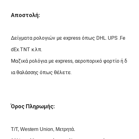
Αποστολή:
Δείγματα ρολογιών με express όπως DHL. UPS .Fe
dEx.TNT κ.λπ.
Μαζικά ρολόγια με express, αεροπορικό φορτίο ή δ
ια θαλάσσης όπως θέλετε.
Όρος Πληρωμής:
T/T, Western Union, Μετρητά.