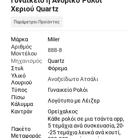
Γυναικείο ή Ανδρικό Ρολόι
Χεριού Quartz
Παράμετροι Προϊόντος
Μάρκα
Miler
Αριθμός
888-8
Μοντέλου
Μηχανισμός
Quartz
Στυλ
Φόρεμα
Υλικό
Ανοξείδωτο Ατσάλι
Λουριού
Τύπος
Γυναικείο Ρολόι
Πίσω
Λογότυπο με Λέιζερ
Κάλυμμα
Καντράν
Ορείχαλκος
Κάθε ρολόι σε μια τσάντα opp,
5 τεμάχια ανά συσκευασία, 20-
Πακέτο
-25 τεμάχια λευκά ανά κουτί,
Μεταφοράς