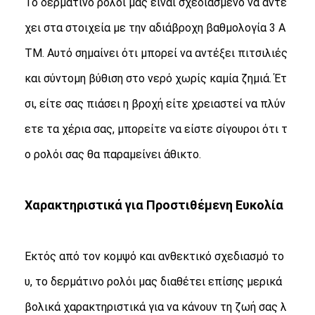
Το δερμάτινο ρολόι μας είναι σχεδιασμένο να αντέ
Ρολόι με λουρί από πυριτόνιο
χει στα στοιχεία με την αδιάβροχη βαθμολογία 3 A
Κυρία Κουάρτζ ρολόι
TM. Αυτό σημαίνει ότι μπορεί να αντέξει πιτσιλιές
Άνδρες Κουάρτζου ρολόι
και σύντομη βύθιση στο νερό χωρίς καμία ζημιά. Έτ
Φωτεινό ρολόι από χαλαζία
σι, είτε σας πιάσει η βροχή είτε χρειαστεί να πλύν
ετε τα χέρια σας, μπορείτε να είστε σίγουροι ότι τ
Ψηφιακό Sport Watch
ο ρολόι σας θα παραμείνει άθικτο.
Στυλάτο ρολόι για ζευγάρια
Παιδικά ρολόγια
Χαρακτηριστικά για Προστιθέμενη Ευκολία
Εναλλακτικά για ρολόγια
Εκτός από τον κομψό και ανθεκτικό σχεδιασμό το
Εναλλακτικά για ζώνες ρολογιών
υ, το δερμάτινο ρολόι μας διαθέτει επίσης μερικά
βολικά χαρακτηριστικά για να κάνουν τη ζωή σας λ