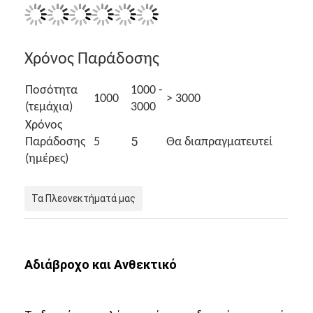
Επισκέψεις στο εργοστάσιο
Ποιοτικός έλεγχος
Χρόνος Παράδοσης
Επικοινωνήστε μαζί μας
Ποσότητα
1000 -
1000
> 3000
Ειδήσεις
(τεμάχια)
3000
Χρόνος
Υποθέσεις
5
Παράδοσης
5
Θα διαπραγματευτεί
(ημέρες)
Ιστολόγιο
Τα Πλεονεκτήματά μας
Χαλαζίας Wristwatch
Δερμάτινο ρολόι από χαλαζία
Αδιάβροχο και Ανθεκτικό
Ατσάλινο ρολόι με ζώνη