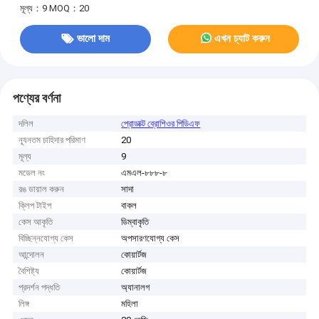
মূল্য：9
MOQ：20
ভালো দাম
এখন চ্যাট করুন
পণ্যের বর্ণনা
দলিল
প্রোডাক্ট ব্রোশিওর পিডিএফ
ন্যূনতম চাহিদার পরিমাণ
20
মূল্য
9
মডেল নং
এমএল-৮৮৮-৮
রঙ ডায়াল করুন
সাদা
ক্লিপ টাইপ
বাকল
কেস আকৃতি
ডিম্বাকৃতি
বিচ্ছিন্নযোগ্য কেস
অপসারণযোগ্য কেস
আন্দোলন
কোয়ার্টজ
বৈশিষ্ট্য
কোয়ার্টজ
প্রদর্শন পদ্ধতি
অ্যানালগ
লিঙ্গ
মহিলা