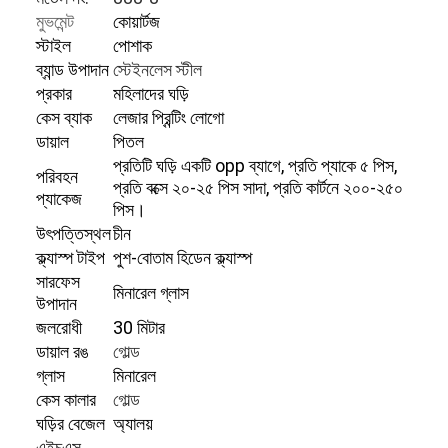
মুভমেন্ট
কোয়ার্টজ
স্টাইল
পোশাক
ব্যান্ড উপাদান
স্টেইনলেস স্টীল
প্রকার
মহিলাদের ঘড়ি
কেস ব্যাক
লেজার প্রিন্টিং লোগো
ডায়াল
পিতল
প্রতিটি ঘড়ি একটি opp ব্যাগে, প্রতি প্যাকে ৫ পিস,
পরিবহন
প্রতি বক্সে ২০-২৫ পিস সাদা, প্রতি কার্টনে ২০০-২৫০
প্যাকেজ
পিস।
উৎপত্তিস্থল
চীন
ক্ল্যাস্প টাইপ
পুশ-বোতাম হিডেন ক্ল্যাস্প
সারফেস
মিনারেল গ্লাস
উপাদান
জলরোধী
30 মিটার
ডায়াল রঙ
গোল্ড
গ্লাস
মিনারেল
কেস কালার
গোল্ড
ঘড়ির বেজেল
অ্যালয়
এইচএস