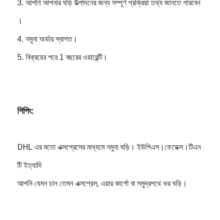
3. আপনি আপনার ঘড়ি উত্পাদনের জন্য সম্পূর্ণ প্রক্রিয়া তথ্য জানতে পারবেন
।
4. নমুনা অর্ডার স্বাগত।
5. বিক্রয়ের পরে 1 বছরের ওয়ারেন্টি।
শিপিং:
DHL এর মতো এক্সপ্রেসের মাধ্যমে নমুনা ঘড়ি। ইউপিএস।ফেডেক্স।টিএন
টি ইত্যাদি
আপনি যেমন চান তেমন এক্সপ্রেস, এয়ার কার্গো বা সমুদ্রপথে ভর ঘড়ি।