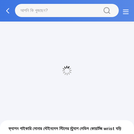
ফ্যাশন পাইকারি সোনার স্টেইনলেস স্টিলের স্ট্র্যাপ লেডিস কোয়ার্টজ wrist ঘড়ি