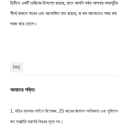
ড়িটিতে একটি তারিখের ডিসপ্লে রয়েছে, যাতে আপনি সর্বদা আপনার সময়সূচীর
সিলিকন স্ট্র্যাপ ওয়াচ
শীর্ষে থাকতে পারেন এবং আলোকিত হাত রয়েছে, যা কম আলোতেও সময় বলা
লেডি কোয়ার্টজ ওয়াচ
সহজ করে তোলে।
পুরুষদের কোয়ার্টজ ওয়াচ
কোয়ার্টজ লাইট ওয়াচ
ডিজিটাল স্পোর্ট ওয়াচ
স্টাইলিশ দম্পতি ঘড়ি
FAQ
বাচ্চাদের কব্জি ঘড়ি
আমাদের শক্তি:
ওয়াচ রিপেয়ার পার্টস
চাবুক খুচরা যন্ত্রাংশ দেখুন
1. ঘড়ির ব্যবসার লাইনে বিশেষজ্ঞ, 25 বছরের উত্পাদন অভিজ্ঞতা এবং যুক্তিস
ঙ্গত ফ্যাক্টরি সরাসরি বিক্রয় মূল্য সহ।