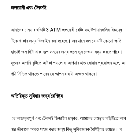
কারখানা ভ্রমণ
জলরোধী এবং টেকসই
মান নিয়ন্ত্রণ
আমাদের চামড়ার ঘড়িটি 3 ATM জলরোধী রেটিং সহ উপাদানগুলির বিরুদ্ধে
যোগাযোগ করুন
টিকে থাকার জন্য ডিজাইন করা হয়েছে। এর মানে হল যে এটি কোনো ক্ষতি
খবর
ছাড়াই জল ছিটা এবং অল্প সময়ের জন্য জলে ডুব দেওয়া সহ্য করতে পারে।
মামলা
সুতরাং আপনি বৃষ্টিতে আটকা পড়লে বা আপনার হাত ধোয়ার প্রয়োজন হলে, আ
ব্লগ
পনি নিশ্চিত থাকতে পারেন যে আপনার ঘড়ি অক্ষত থাকবে।
অতিরিক্ত সুবিধার জন্য বৈশিষ্ট্য
কোয়ার্টজ কব্জি ঘড়ি
চামড়া চাবুক কোয়ার্টজ ঘড়ি
এর আড়ম্বরপূর্ণ এবং টেকসই ডিজাইন ছাড়াও, আমাদের চামড়ার ঘড়িটিতে আপ
স্টেইনলেস স্টীল স্ট্র্যাপ ঘড়ি
নার জীবনকে আরও সহজ করার জন্য কিছু সুবিধাজনক বৈশিষ্ট্যও রয়েছে। ঘ