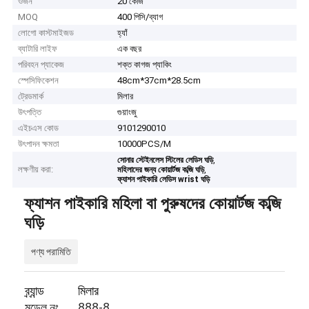
ওজন
20 কেজি
MOQ
400 পিসি/ব্যাগ
লোগো কাস্টমাইজড
হ্যাঁ
ব্যাটারি লাইফ
এক বছর
পরিবহন প্যাকেজ
শক্ত কাগজ প্যাকিং
স্পেসিফিকেশন
48cm*37cm*28.5cm
ট্রেডমার্ক
মিলার
উৎপত্তি
গুয়াংজু
এইচএস কোড
9101290010
উৎপাদন ক্ষমতা
10000PCS/M
,
সোনার স্টেইনলেস স্টিলের লেডিস ঘড়ি
লক্ষণীয় করা:
,
মহিলাদের জন্য কোয়ার্টজ কব্জি ঘড়ি
ফ্যাশন পাইকারি লেডিস wrist ঘড়ি
ফ্যাশন পাইকারি মহিলা বা পুরুষদের কোয়ার্টজ কব্জি
ঘড়ি
পণ্য পরামিতি
ব্র্যান্ড
মিলার
মডেল নং.
888-8