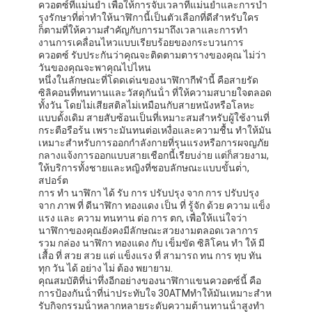
ควอตซ์ที่แม่นยํา เพื่อให้การจับเวลาที่แม่นยําและการบํา
รุงรักษาที่ต่ําทําให้นาฬิกานี้เป็นตัวเลือกที่ดีสําหรับใคร
ก็ตามที่ให้ความสําคัญกับการมาถึงเวลาและการทํา
งานการเคลื่อนไหวแบบเรียบร้อยของกระบวนการ
ควอตซ์ รับประกันว่าคุณจะติดตามตารางของคุณ ไม่ว่า
วันของคุณจะพาคุณไปไหน
หนึ่งในลักษณะที่โดดเด่นของนาฬิกากีฬานี้ คือสายรัด
ซิลิคอนที่ทนทานและวัสดุกันน้ํา ที่ให้ความสบายใจตลอด
ทั้งวัน โดยไม่เสียสติลไม่เหมือนกับสายหนังหรือโลหะ
แบบดั้งเดิม สายสับซ้อนเป็นที่เหมาะสมสําหรับผู้ใช้งานที่
กระตือรือร้น เพราะมันทนต่อเหงื่อและความชื้น ทําให้มัน
เหมาะสําหรับการออกกําลังกายที่รุนแรงหรือการผจญภัย
กลางแจ้งการออกแบบสายเชือกนี้เรียบง่าย แต่ก็สวยงาม,
ให้บริการทั้งชายและหญิงที่ชอบลักษณะแบบขั้นต่ํา,
สปอร์ต
การ ทํา นาฬิกา ได้ รับ การ ปรับปรุง จาก การ ปรับปรุง
จาก ภาพ ที่ ดีนาฬิกา ทองแดง เป็น ที่ รู้จัก ด้วย ความ แข็ง
แรง และ ความ ทนทาน ต่อ การ ตก, เพื่อให้แน่ใจว่า
นาฬิกาของคุณยังคงมีลักษณะสวยงามตลอดเวลาการ
รวม กล่อง นาฬิกา ทองแดง กับ เข็มขัด ซิลิโคน ทํา ให้ มี
เสื้อ ที่ สวย สวย แต่ แข็งแรง ที่ สามารถ ทน การ ทุบ ทัน
ทุก วัน ได้ อย่าง ไม่ ต้อง พยายาม.
คุณสมบัติที่น่าทึ่งอีกอย่างของนาฬิกาแขนควอตซ์นี้ คือ
การป้องกันน้ําที่น่าประทับใจ 30ATMทําให้มันเหมาะสําห
รับกิจกรรมน้ําหลากหลายระดับความต้านทานน้ําสูงทํา