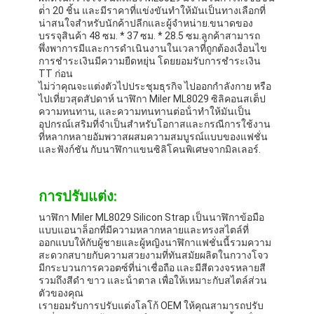
ต่ํา 20 ชิ้น และมีราคาที่แข่งขันทําให้มันเป็นทางเลือกที่
น่าสนใจสําหรับนักค้าปลีกและผู้จําหน่าย.ขนาดของ
บรรจุสินค้า 48 ซม. * 37 ซม. * 28.5 ซม.ลูกค้าสามารถ
พึ่งพาการมีและการดําเนินงานในเวลาที่ถูกต้องเงื่อนไข
การชําระเงินมีความยืดหยุ่น โดยยอมรับการชําระเงิน
TT ก่อน
ไม่ว่าคุณจะแต่งตัวไปประชุมธุรกิจ ไปออกกําลังกาย หรือ
ไปเที่ยวสุดสัปดาห์ นาฬิกา Miler ML8029 ซิลิคอนสเต็ป
ความทนทาน, และความทนทานต่อน้ําทําให้มันเป็น
อุปกรณ์เสริมที่จําเป็นสําหรับโอกาสและกรณีการใช้งาน
ที่หลากหลายอัมพวาสผสมความสมบูรณ์แบบของแฟชั่น
และฟังก์ชัน กับนาฬิกาแขนซิลิโคนพิเศษจากมิลเลอร์.
การปรับแต่ง:
นาฬิกา Miler ML8029 Silicon Strap เป็นนาฬิกาข้อมือ
แบบแอนาล็อกที่มีความหลากหลายและทรงสไตล์ที่
ออกแบบให้กับผู้ชายและผู้หญิงนาฬิกาแฟชั่นนี้รวมความ
สะดวกสบายกับความสวยงามที่ทันสมัยผลิตในกวางโจว
มีกระบวนการควอตซ์ที่น่าเชื่อถือ และมีสีดวงจรหลายสี
รวมถึงสีดํา ขาว และน้ําตาล เพื่อให้เหมาะกับสไตล์ส่วน
ตัวของคุณ
เรายอมรับการปรับแต่งโลโก้ OEM ให้คุณสามารถปรับ