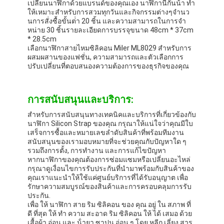
เปลี่ยนนาฬิกาด้วยแบรนด์ของคุณเอง นาฬิกานี้กันน้ํา ทํา
ให้เหมาะสําหรับการสวมทุกวันและกิจกรรมต่างๆจํานว
นการสั่งซื้อขั้นต่ํา 20 ชิ้น และความสามารถในการจํา
หน่าย 30 ชิ้นรายละเอียดการบรรจุขนาด 48cm * 37cm
* 28.5cm
เลือกนาฬิกาสายไหมซิลิคอน Miler ML8029 สําหรับการ
ผสมผสานของแฟชั่น, ความสามารถและตัวเลือกการ
ปรับเปลี่ยนที่ตอบสนองความต้องการของธุรกิจของคุณ
การสนับสนุนและบริการ:
สําหรับการสนับสนุนทางเทคนิคและบริการที่เกี่ยวข้องกับ
นาฬิกา Silicon Strap ของคุณ กรุณาให้แน่ใจว่าคุณมีใบ
เสร็จการซื้อและหมายเลขลําดับสินค้าที่พร้อมทีมงาน
สนับสนุนของเรามอบหมายที่จะช่วยคุณกับปัญหาใด ๆ
รวมถึงการตั้ง, การทํางาน และการแก้ไขปัญหา
หากนาฬิกาของคุณต้องการซ่อมแซมหรือเปลี่ยนอะไหล่
กรุณาดูเงื่อนไขการรับประกันที่นํามาพร้อมกับสินค้าของ
คุณเราแนะนําให้ใช้แค่ศูนย์บริการที่ได้รับอนุญาต เพื่อ
รักษาความสมบูรณ์ของสินค้าและการครอบคลุมการรับ
ประกัน.
เพื่อ ให้ นาฬิกา สาย ริม ซิลิคอน ของ คุณ อยู่ ใน สภาพ ที่
ดี ที่สุด ให้ ทํา ความ สะอาด ริม ซิลิคอน ให้ ได้ เสมอ ด้วย
เสื้อผ้า อ่อน และ น้ํายา ซาปูน อ่อน ๆ โดย หลีก เลี่ยง สาร