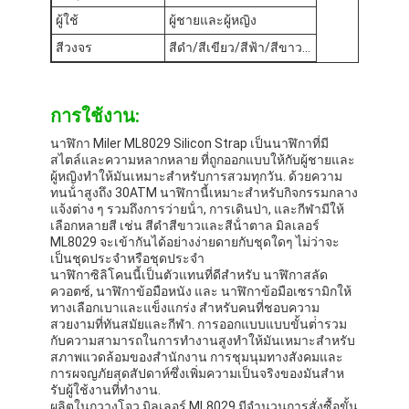
นาฬิกาสายซิลิคอน
ผู้ใช้
ผู้ชายและผู้หญิง
สีวงจร
สีดํา/สีเขียว/สีฟ้า/สีขาว...
นาฬิกาควอตซ์
นาฬิกาควอตซ์ผู้ชาย
การใช้งาน:
นาฬิกาแสงควอตซ์
นาฬิกา Miler ML8029 Silicon Strap เป็นนาฬิกาที่มี
สไตล์และความหลากหลาย ที่ถูกออกแบบให้กับผู้ชายและ
นาฬิกาสปอร์ตดิจิตอล
ผู้หญิงทําให้มันเหมาะสําหรับการสวมทุกวัน. ด้วยความ
ทนน้ําสูงถึง 30ATM นาฬิกานี้เหมาะสําหรับกิจกรรมกลาง
แจ้งต่าง ๆ รวมถึงการว่ายน้ํา, การเดินป่า, และกีฬามีให้
นาฬิกาคู่ทรงสไตล์
เลือกหลายสี เช่น สีดําสีขาวและสีน้ําตาล มิลเลอร์
ML8029 จะเข้ากันได้อย่างง่ายดายกับชุดใดๆ ไม่ว่าจะ
นาฬิกาข้อมือเด็ก
เป็นชุดประจําหรือชุดประจํา
นาฬิกาซิลิโคนนี้เป็นตัวแทนที่ดีสําหรับ นาฬิกาสลัด
ควอตซ์, นาฬิกาข้อมือหนัง และ นาฬิกาข้อมือเซรามิกให้
อะไหล่นาฬิกา
ทางเลือกเบาและแข็งแกร่ง สําหรับคนที่ชอบความ
สวยงามที่ทันสมัยและกีฬา. การออกแบบแบบขั้นต่ํารวม
อะไหล่สายนาฬิกา
กับความสามารถในการทํางานสูงทําให้มันเหมาะสําหรับ
สภาพแวดล้อมของสํานักงาน การชุมนุมทางสังคมและ
การผจญภัยสุดสัปดาห์ซึ่งเพิ่มความเป็นจริงของมันสําห
รับผู้ใช้งานที่ทํางาน.
ผลิตในกวางโจว มิลเลอร์ ML8029 มีจํานวนการสั่งซื้อขั้น