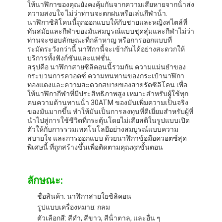
ให้นาฬิกาของคุณยังคงคุ้มกันจากความเสียหายจากน้ําส่ง
ความสงบใจ ไม่ว่าท่านจะตกฝนหรือเล่นกีฬาน้ํา.
นาฬิกาซิลิโคนนี้ถูกออกแบบให้กับชายและหญิงสไตล์ที่
ทันสมัยและกีฬาของมันสมบูรณ์แบบชุดสุ่มและกีฬาไม่ว่า
ท่านจะชอบลักษณะที่กล้าหาญ หรือการออกแบบที่
ระมัดระวังกว่านี้ นาฬิกานี้จะเข้ากันได้อย่างสะดวกให้
บริการทั้งฟังก์ชันและแฟชั่น.
สรุปคือ นาฬิกาสายซิลิคอนนี้รวมกัน ความแม่นยําของ
กระบวนการควอตซ์ ความทนทานของกระเป๋านาฬิกา
ทองแดงและความสะดวกสบายของสายรัดซิลิโคน เพื่อ
ให้นาฬิกากีฬาที่มีประสิทธิภาพสูง เหมาะสําหรับผู้ใช้ทุก
คนความต้านทานน้ํา 30ATM ของมันเพิ่มความเป็นจริง
ของมันมากขึ้น ทําให้มันเป็นการลงทุนที่ดีเยี่ยมสําหรับผู้ที่
นําไปสู่การใช้ชีวิตที่กระตุ้นโดยไม่เสียสติในรูปแบบเปิด
ตัวให้กับการรวมเทคโนโลยีอย่างสมบูรณ์แบบความ
สบายใจ และการออกแบบ ด้วยนาฬิกาข้อมือควอตซ์สุด
พิเศษนี้ ที่ถูกสร้างขึ้นเพื่อติดตามคุณทุกขั้นตอน
หน้าแรก
ลักษณะ:
สินค้า
ชื่อสินค้า: นาฬิกาสายใยซิลิคอน
รูปแบบเครื่องหมาย: กลม
เกี่ยวกับเรา
ตัวเลือกสี: สีดํา, สีขาว, สีน้ําตาล, และอื่น ๆ