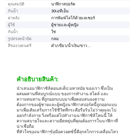
คุณสมบัติ
นาฬิกาสปอร์ต
กันน้ำ
30เอทีเอ็ม
ฝาหลัง
การพิมพ์โลโก้ด้วยเลเซอร์
ผู้ใช้
ผู้ชายและผู้หญิง
กันน้ำ
ใช่
รูปทรงหน้าปัด
กลม
สีของวงดนตรี
ดำ/เขียว/น้ำเงิน/ขาว ...
คําอธิบายสินค้า:
นําเสนอนาฬิกาซิลิคอนสเต็ป มหาสมัย ของเรา ซึ่งเป็น
ผสมผสานที่สมบูรณ์แบบ ของการทํางาน สไตล์ และ
ความทนทาน ที่ถูกออกแบบมาเพื่อตอบสนองความ
ต้องการของผู้ชายและผู้หญิงนาฬิกาสปอร์ตนี้ถูกออกแบบ
มาเพื่อเติมเสริมการใช้ชีวิตที่กระตือรือร้นไม่ว่าคุณจะไป
ออกกําลังกาย วิ่งหรือแค่ไปทํางานนาฬิกาซิลิโคนนี้ ให้
ความสบายใจและความยืดหยุ่นที่คุณต้องการในนาฬิกาที่
น่าเชื่อถือ.
ที่หัวใจของนาฬิกาข้อมือควอตซ์นี้คือกลไกการเคลื่อนไหว