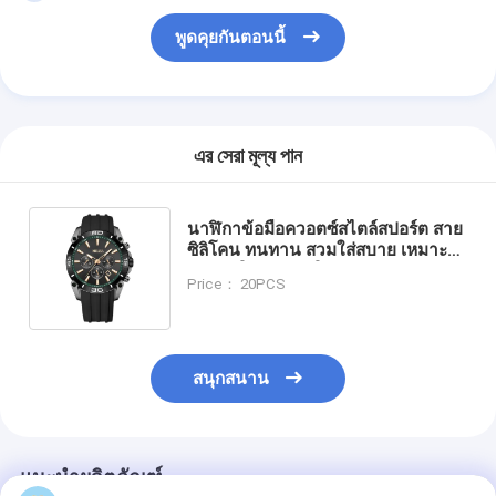
พูดคุยกันตอนนี้
এর সেরা মূল্য পান
นาฬิกาข้อมือควอตซ์สไตล์สปอร์ต สาย
ซิลิโคน ทนทาน สวมใส่สบาย เหมาะ
สำหรับใส่ทำงาน ใส่ลำลอง และ
Price： 20PCS
กิจกรรมกลางแจ้ง
สนุกสนาน
แนะนำผลิตภัณฑ์