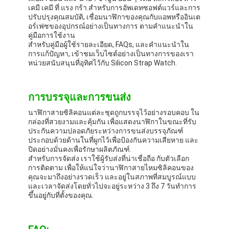
เคมี เคมี ที่ แรง กร้า.สําหรับการอัพเดทซอฟต์แวร์และการ
ปรับปรุงคุณสมบัติ, เชื่อมนาฬิกาของคุณกับแอพหรืออินเต
อร์เฟซของอุปกรณ์อย่างเป็นทางการ ตามคําแนะนําใน
คู่มือการใช้งาน
สําหรับคู่มือผู้ใช้รายละเอียด, FAQs, และคําแนะนําใน
การแก้ปัญหา, เข้าชมเว็บไซต์อย่างเป็นทางการของเรา
หน่วยสนับสนุนที่อุทิศไว้กับ Silicon Strap Watch.
การบรรจุและการขนส่ง
นาฬิกาสายซิลิคอนแต่ละชุดถูกบรรจุไว้อย่างรอบคอบ ใน
กล่องที่สวยงามและคุ้มกัน เพื่อแสดงนาฬิกาในขณะที่รับ
ประกันความปลอดภัยระหว่างการขนส่งบรรจุภัณฑ์
ประกอบด้วยด้านในที่ผูกไว้เพื่อป้องกันความเสียหาย และ
ปิดอย่างมั่นคงเพื่อรักษาผลิตภัณฑ์.
สําหรับการจัดส่ง เราใช้ผู้รับส่งที่น่าเชื่อถือ กับตัวเลือก
การติดตาม เพื่อให้แน่ใจว่านาฬิกาสายไหมซิลิคอนของ
คุณจะมาถึงอย่างรวดเร็ว และอยู่ในสภาพที่สมบูรณ์แบบ
และเวลาจัดส่งโดยทั่วไปจะอยู่ระหว่าง 3 ถึง 7 วันทําการ
ขึ้นอยู่กับที่ตั้งของคุณ.