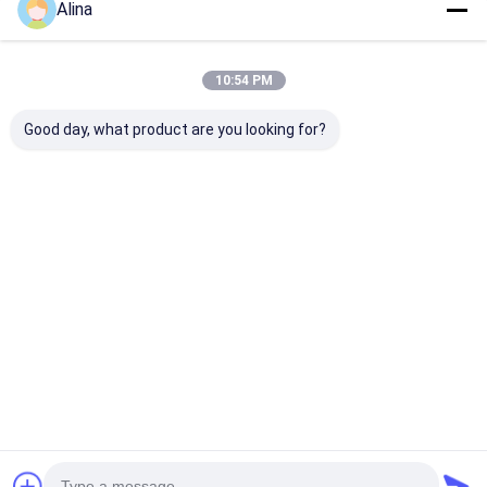
Alina
10:54 PM
Good day, what product are you looking for?
โลโก้ที่กําหนดเอง
นาฬิกาสายซิลิคอนสีน้ํา
ผู้ชายและผู้หญิง
นาฬิกาสายไหมซิลิคอน
เงินที่มีเคลื่อนไหวค
ควอาร์ทซ์ วงกล
รวมถึงรูปร่างวงกลมและ
วอาร์ทซ์ วงกลมเห
วงกลมดีไซน์คลา
เครื่องพิมพ์เลเซอร์
มาะสําหรับการสวมใส่
ลักษณะสวยงาม 
สํานักงานและกีฬากลาง
มาะสําหรับธุรกิจ
ราคาดีที่สุด
ราคาดีที่สุด
ราคาดีที่ส
แจ้ง สบาย
บ้าน
เกี่ยวกับเรา
ติดต่อเรา
Desktop Site
แผนผังเว็บไซต์
นโยบายความเป็นส่วนตัว
คุณภาพ
นาฬิกาข้อมือควอทซ์
โรงงานในประเทศจีน.Copyright © 2026
Guangzhou Miler Watch Co., Ltd. All Rights Reserved.