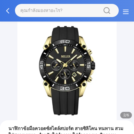
2/6
นาฬิกาข้อมือควอตซ์สไตล์สปอร์ต สายซิลิโคน ทนทาน สวม