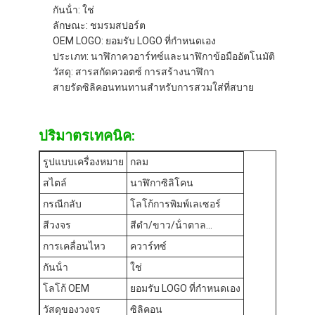
กันน้ํา: ใช่
ทัวร์โรงงาน
ลักษณะ: ชมรมสปอร์ต
OEM LOGO: ยอมรับ LOGO ที่กําหนดเอง
การควบคุมคุณภาพ
ประเภท: นาฬิกาควอาร์ทซ์และนาฬิกาข้อมืออัตโนมัติ
วัสดุ: สารสกัดควอตซ์ การสร้างนาฬิกา
ติดต่อเรา
สายรัดซิลิคอนทนทานสําหรับการสวมใส่ที่สบาย
ข่าว
ปริมาตรเทคนิค:
กรณี
รูปแบบเครื่องหมาย
กลม
บล็อก
สไตล์
นาฬิกาซิลิโคน
กรณีกลับ
โลโก้การพิมพ์เลเซอร์
สีวงจร
สีดํา/ขาว/น้ําตาล...
นาฬิกาข้อมือควอทซ์
การเคลื่อนไหว
ควาร์ทซ์
นาฬิกาควอตซ์สายหนัง
กันน้ํา
ใช่
โลโก้ OEM
ยอมรับ LOGO ที่กําหนดเอง
นาฬิกาสายใยเหล็กไร้ขัด
วัสดุของวงจร
ซิลิคอน