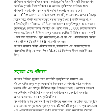
নান্দনিকতার সাথে একত্রিত করে। গুয়াংজুতে নির্মিত, এটি একটি নির্ভরযোগ্য
কোয়ার্টজ মুভমেন্ট নিয়ে গর্ব করে এবং আপনার ব্যক্তিগত স্টাইলের সাথে
মানানসই কালো, সাদা এবং বাদামী সহ বিভিন্ন ডায়াল রঙে আসে।
আমরা OEM লোগো কাস্টমাইজেশন গ্রহণ করি, যা আপনাকে আপনার নিজস্ব
ব্র্যান্ডিং দিয়ে ঘড়িটি ব্যক্তিগতকৃত করার অনুমতি দেয়। ঘড়িটি জলরোধী, যা
এটিকে দৈনন্দিন পরিধান এবং বিভিন্ন কার্যকলাপের জন্য উপযুক্ত করে তোলে।
ন্যূনতম 20 পিসের অর্ডার পরিমাণে এবং প্রতি মাসে 30,000 পিসের সরবরাহ
ক্ষমতা সহ, মিলার 3-5 দিনের মধ্যে সময়মতো ডেলিভারি নিশ্চিত করে। পণ্যটি
একটি ভাল দামে টিটি পেমেন্ট অগ্রিম সহ দেওয়া হয়, এবং প্যাকেজিংয়ের বিবরণ
48 সেমি * 37 সেমি * 28.5 সেমি পরিমাপ করে।
আপনার ব্যবসার চাহিদা মেটাতে ফ্যাশন, কার্যকারিতা এবং কাস্টমাইজেশন
বিকল্পগুলির মিশ্রণের জন্য মিলার ML8029 সিলিকন স্ট্র্যাপ ওয়াচটি বেছে
নিন।
সহায়তা এবং পরিষেবা:
আপনার সিলিকন স্ট্র্যাপ ওয়াচ সম্পর্কিত প্রযুক্তিগত সহায়তা এবং
পরিষেবাগুলির জন্য, অনুগ্রহ করে নিশ্চিত করুন যে আপনার কাছে আপনার
ক্রয়ের রসিদ এবং পণ্যের সিরিয়াল নম্বর উপলব্ধ রয়েছে। আমাদের সহায়তা
দল সেটআপ, কার্যকারিতা এবং সমস্যা সমাধানের সহ যেকোনো সমস্যায়
আপনাকে সহায়তা করার জন্য নিবেদিত।
যদি আপনার ঘড়ির মেরামত বা প্রতিস্থাপনের যন্ত্রাংশের প্রয়োজন হয়, অনুগ্রহ
করে আপনার পণ্যের সাথে প্রদত্ত ওয়ারেন্টি শর্তাবলী দেখুন। পণ্যের অখণ্ডতা
এবং ওয়ারেন্টি কভারেজ বজায় রাখার জন্য আমরা কেবল অনুমোদিত পরিষেবা