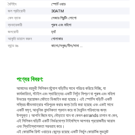
বৈশিষ্ট্য
স্পোর্ট ওয়াচ
জল প্রতিরোধী
30ATM
কেস ব্যাক
লেজার প্রিন্টিং লোগো
ব্যবহারকারী
পুরুষ এবং মহিলা
জলরোধী
হ্যাঁ
আকৃতি ডায়াল করুন
গোলাকার
ব্যান্ড রঙ
কালো/সবুজ/নীল/সাদা ...
পণ্যের বিবরণ:
আমাদের বহুমুখী সিলিকন স্ট্র্যাপ ঘড়িটির সাথে পরিচয় করিয়ে দিচ্ছি, যা
কার্যকারিতা, স্টাইল এবং স্থায়িত্বের একটি নিখুঁত মিশ্রণ যা পুরুষ এবং মহিলা
উভয়ের প্রয়োজন মেটাতে ডিজাইন করা হয়েছে। এই স্পোর্টস ঘড়িটি একটি
সক্রিয় জীবনযাত্রার পরিপূরক করার জন্য তৈরি করা হয়েছে এবং একই সাথে
একটি মসৃণ, আধুনিক নান্দনিকতা প্রদান করে যা দৈনন্দিন পরিধানের জন্য
উপযুক্ত। আপনি জিমে যান, দৌড়াতে যান বা কেবল errands চালান না কেন,
এই সিলিকন ঘড়িটি একটি নির্ভরযোগ্য টাইমপিসে আপনার প্রয়োজনীয় আরাম
এবং স্থিতিস্থাপকতা সরবরাহ করে।
এই কোয়ার্টজ রিস্ট ওয়াচের কেন্দ্রে রয়েছে একটি নির্ভুল কোয়ার্টজ মুভমেন্ট