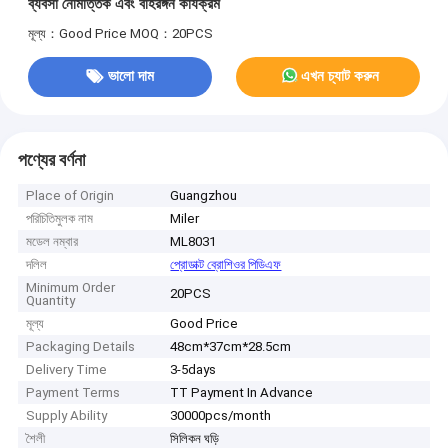
ব্যবসা নৈমিত্তিক এবং বহিরঙ্গন কার্যক্রম
মূল্য：Good Price
MOQ：20PCS
ভালো দাম
এখন চ্যাট করুন
পণ্যের বর্ণনা
Place of Origin
Guangzhou
পরিচিতিমুলক নাম
Miler
মডেল নম্বার
ML8031
দলিল
প্রোডাক্ট ব্রোশিওর পিডিএফ
Minimum Order
20PCS
Quantity
মূল্য
Good Price
Packaging Details
48cm*37cm*28.5cm
Delivery Time
3-5days
Payment Terms
TT Payment In Advance
Supply Ability
30000pcs/month
শৈলী
সিলিকন ঘড়ি