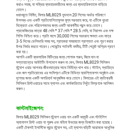
করাও সহজ, যা সক্রিয় ব্যবহারকারীদের জন্য এর ব্যবহারিকতাকে বাড়িয়ে
তোলে।
গুয়াংজুতে নির্মিত, মিলার ML8029 ন্যূনতম 20 পিসের অর্ডার পরিমাণে
উপলব্ধ এবং একটি প্রতিযোগিতামূলক মূল্য সরবরাহ করে, যা এটিকে খুচরা
বিক্রেতা এবং পরিবেশকদের জন্য একটি আকর্ষণীয় পছন্দ করে তোলে।
প্যাকেজিংয়ের মাত্রা 48 সেমি * 37 সেমি * 28.5 সেমি, যা নিরাপদ এবং দক্ষ
শিপিং নিশ্চিত করে। প্রতি মাসে 30,000 পিসের সরবরাহ ক্ষমতা এবং মাত্র
3-5 দিনের ডেলিভারি সময় সহ, গ্রাহকরা সময়মতো প্রাপ্যতা এবং পূরণ করার
উপর নির্ভর করতে পারেন। পেমেন্টের শর্তাবলী নমনীয়, টিটি পেমেন্ট অগ্রিম গ্রহণ
করা হয়।
আপনি একটি ব্যবসায়িক মিটিংয়ের জন্য পোশাক পরুন, জিমে যান বা
সপ্তাহান্তের আউটটিং উপভোগ করুন না কেন, মিলার ML8029 সিলিকন
স্ট্র্যাপ ওয়াচ আপনার জীবনযাত্রার সাথে নির্বিঘ্নে খাপ খায়। স্টাইল, স্থায়িত্ব
এবং জল প্রতিরোধের এর সংমিশ্রণ এটিকে বিভিন্ন অ্যাপ্লিকেশন অনুষ্ঠান এবং
দৃশ্যের জন্য একটি অপরিহার্য আনুষঙ্গিক করে তোলে। মিলারের এই ব্যতিক্রমী
সিলিকন রিস্টওয়াচের সাথে ফ্যাশন এবং কার্যকারিতার নিখুঁত মিশ্রণকে আলিঙ্গন
করুন।
কাস্টমাইজেশন:
মিলার ML8029 সিলিকন স্ট্র্যাপ ওয়াচ হল একটি বহুমুখী এবং স্টাইলিশ
অ্যানালগ রিস্ট ওয়াচ যা পুরুষ এবং মহিলা উভয়ের জন্য ডিজাইন করা হয়েছে।
একটি টেকসই ইলাস্টিক ব্যান্ড স্ট্র্যাপ সহ, এই ফ্যাশন ঘড়িটি আরামকে আধুনিক