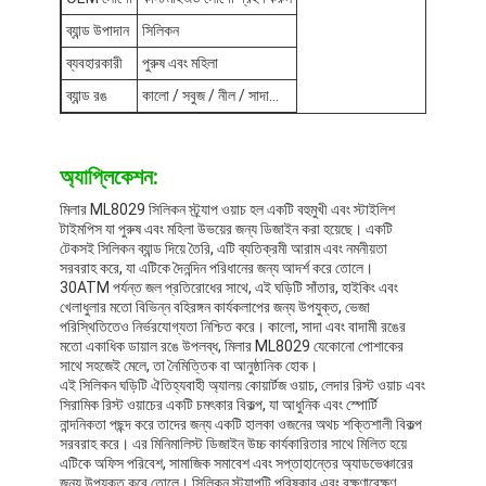
সিলিকন স্ট্র্যাপ ওয়াচ
ব্যান্ড উপাদান
সিলিকন
লেডি কোয়ার্টজ ওয়াচ
ব্যবহারকারী
পুরুষ এবং মহিলা
ব্যান্ড রঙ
কালো / সবুজ / নীল / সাদা...
পুরুষদের কোয়ার্টজ ওয়াচ
কোয়ার্টজ লাইট ওয়াচ
অ্যাপ্লিকেশন:
ডিজিটাল স্পোর্ট ওয়াচ
মিলার ML8029 সিলিকন স্ট্র্যাপ ওয়াচ হল একটি বহুমুখী এবং স্টাইলিশ
টাইমপিস যা পুরুষ এবং মহিলা উভয়ের জন্য ডিজাইন করা হয়েছে। একটি
টেকসই সিলিকন ব্যান্ড দিয়ে তৈরি, এটি ব্যতিক্রমী আরাম এবং নমনীয়তা
স্টাইলিশ দম্পতি ঘড়ি
সরবরাহ করে, যা এটিকে দৈনন্দিন পরিধানের জন্য আদর্শ করে তোলে।
30ATM পর্যন্ত জল প্রতিরোধের সাথে, এই ঘড়িটি সাঁতার, হাইকিং এবং
বাচ্চাদের কব্জি ঘড়ি
খেলাধুলার মতো বিভিন্ন বহিরঙ্গন কার্যকলাপের জন্য উপযুক্ত, ভেজা
পরিস্থিতিতেও নির্ভরযোগ্যতা নিশ্চিত করে। কালো, সাদা এবং বাদামী রঙের
মতো একাধিক ডায়াল রঙে উপলব্ধ, মিলার ML8029 যেকোনো পোশাকের
ওয়াচ রিপেয়ার পার্টস
সাথে সহজেই মেলে, তা নৈমিত্তিক বা আনুষ্ঠানিক হোক।
এই সিলিকন ঘড়িটি ঐতিহ্যবাহী অ্যালয় কোয়ার্টজ ওয়াচ, লেদার রিস্ট ওয়াচ এবং
চাবুক খুচরা যন্ত্রাংশ দেখুন
সিরামিক রিস্ট ওয়াচের একটি চমৎকার বিকল্প, যা আধুনিক এবং স্পোর্টি
নান্দনিকতা পছন্দ করে তাদের জন্য একটি হালকা ওজনের অথচ শক্তিশালী বিকল্প
সরবরাহ করে। এর মিনিমালিস্ট ডিজাইন উচ্চ কার্যকারিতার সাথে মিলিত হয়ে
এটিকে অফিস পরিবেশ, সামাজিক সমাবেশ এবং সপ্তাহান্তের অ্যাডভেঞ্চারের
জন্য উপযুক্ত করে তোলে। সিলিকন স্ট্র্যাপটি পরিষ্কার এবং রক্ষণাবেক্ষণ