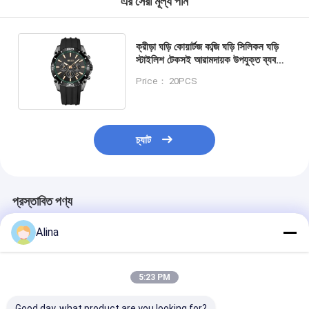
এর সেরা মূল্য পান
ক্রীড়া ঘড়ি কোয়ার্টজ কব্জি ঘড়ি সিলিকন ঘড়ি
স্টাইলিশ টেকসই আরামদায়ক উপযুক্ত ব্যবসা
নৈমিত্তিক এবং বহিরঙ্গন কার্যক্রম
Price： 20PCS
চ্যাট
প্রস্তাবিত পণ্য
Alina
5:23 PM
Good day, what product are you looking for?