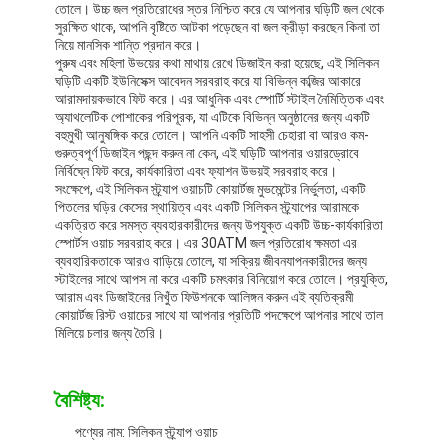
তোলে। উচ্চ জল প্রতিরোধের স্তর নিশ্চিত করে যে আপনার ঘড়িটি জল থেকে
সুরক্ষিত থাকে, আপনি বৃষ্টিতে আটকা পড়েছেন বা জল ক্রীড়া করছেন কিনা তা
নিয়ে মানসিক শান্তি প্রদান করে।
পুরুষ এবং মহিলা উভয়ের কথা মাথায় রেখে ডিজাইন করা হয়েছে, এই সিলিকন
ঘড়িটি একটি ইউনিসেক্স আবেদন সরবরাহ করে যা বিভিন্ন কব্জির আকারে
আরামদায়কভাবে ফিট করে। এর আধুনিক এবং স্পোর্টি স্টাইল নৈমিত্তিক এবং
অ্যাথলেটিক পোশাকের পরিপূরক, যা এটিকে বিভিন্ন অনুষ্ঠানের জন্য একটি
বহুমুখী আনুষঙ্গিক করে তোলে। আপনি একটি সাহসী চেহারা বা আরও কম-
গুরুত্বপূর্ণ ডিজাইন পছন্দ করুন না কেন, এই ঘড়িটি আপনার ওয়ারড্রোবে
নির্বিঘ্নে ফিট করে, কার্যকারিতা এবং ফ্যাশন উভয়ই সরবরাহ করে।
সংক্ষেপে, এই সিলিকন স্ট্র্যাপ ওয়াচটি কোয়ার্টজ মুভমেন্টের নির্ভুলতা, একটি
পিতলের ঘড়ির কেসের স্থায়িত্ব এবং একটি সিলিকন স্ট্র্যাপের আরামকে
একত্রিত করে সমস্ত ব্যবহারকারীদের জন্য উপযুক্ত একটি উচ্চ-কার্যকারিতা
স্পোর্টস ওয়াচ সরবরাহ করে। এর 30ATM জল প্রতিরোধ ক্ষমতা এর
ব্যবহারিকতাকে আরও বাড়িয়ে তোলে, যা সক্রিয় জীবনযাপনকারীদের জন্য
স্টাইলের সাথে আপস না করে একটি চমৎকার বিনিয়োগ করে তোলে। প্রযুক্তি,
আরাম এবং ডিজাইনের নিখুঁত ফিউশনকে আলিঙ্গন করুন এই ব্যতিক্রমী
কোয়ার্টজ রিস্ট ওয়াচের সাথে যা আপনার প্রতিটি পদক্ষেপে আপনার সাথে তাল
মিলিয়ে চলার জন্য তৈরি।
বাড়ি
পণ্য
বৈশিষ্ট্য:
আমাদের সম্বন্ধে
পণ্যের নাম: সিলিকন স্ট্র্যাপ ওয়াচ