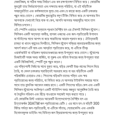
মেকানিজম, যা সঠিক সময় নির্ধারণ এবং কম রক্ষণাবেক্ষণ নিশ্চিত করে। কোয়ার্টজ
মুভমেন্ট তার নির্ভরযোগ্যতা এবং দক্ষতার জন্য পরিচিত, যা এই ঘড়িটিকে
সময়ানুবর্তিতা এবং কর্মক্ষমতাকে মূল্য দেয় এমন যে কারো জন্য একটি চমৎকার
পছন্দ করে তোলে। কোয়ার্টজ মুভমেন্টের মসৃণ টিকিং নিশ্চিত করে যে আপনার দিন
আপনাকে যেখানেই নিয়ে যাক না কেন, আপনি আপনার সময়সূচীর সাথে তাল
মিলিয়ে চলবেন।
এই স্পোর্টস ওয়াচের অন্যতম প্রধান বৈশিষ্ট্য হল এর টেকসই সিলিকন স্ট্র্যাপ।
সিলিকন একটি অত্যন্ত নমনীয়, হালকা ওজনের এবং জল-প্রতিরোধী উপাদান
যা স্টাইলের সাথে আপস না করে সারাদিনের আরাম প্রদান করে। ঐতিহ্যবাহী
চামড়া বা ধাতব ব্যান্ডের বিপরীতে, সিলিকন স্ট্র্যাপ সক্রিয় ব্যবহারকারীদের জন্য
আদর্শ কারণ এটি ঘাম এবং আর্দ্রতা প্রতিরোধ করে, যা এটিকে তীব্র
ওয়ার্কআউট বা বহিরঙ্গন অ্যাডভেঞ্চারের জন্য উপযুক্ত করে তোলে। স্ট্র্যাপের
ডিজাইনটি সহজ অথচ মার্জিত, যা পুরুষ এবং মহিলা উভয়ের জন্য উপযুক্ত যারা
একটি মিনিমালিস্ট, স্পোর্টি লুক পছন্দ করেন।
এর শক্তিশালী নির্মাণের সাথে যুক্ত করে, ঘড়ির কেসটি উচ্চ-মানের পিতল দিয়ে
তৈরি, যা কেবল চমৎকার স্থায়িত্বই সরবরাহ করে না বরং ঘড়িটিকে একটি
পরিমার্জিত চেহারাও দেয়। পিতলের ঘড়িগুলি তাদের শক্তি এবং ক্ষয়
প্রতিরোধের জন্য পরিচিত, যা নিশ্চিত করে যে আপনার টাইমপিস সময়ের সাথে
সাথে তার নান্দনিক আবেদন বজায় রাখে। একটি পিতলের ঘড়ির কেস এবং একটি
সিলিকন স্ট্র্যাপের সংমিশ্রণ একটি স্টাইলিশ অথচ মজবুত আনুষঙ্গিক তৈরি করে
যা দৈনন্দিন পরিধান এবং ছিঁড়ে যাওয়াকে সহজেই সহ্য করতে পারে।
এই কোয়ার্টজ রিস্ট ওয়াচের আরেকটি উল্লেখযোগ্য বৈশিষ্ট্য হল এর
চিত্তাকর্ষক 30ATM জল প্রতিরোধের রেটিং। এর মানে হল যে ঘড়িটি 300
মিটার পর্যন্ত জল-প্রতিরোধী, যা এটিকে সাঁতার, স্নোরকেলিং এবং এমনকি
বিনোদনমূলক ডাইভিং সহ বিভিন্ন জল ক্রিয়াকলাপের জন্য উপযুক্ত করে