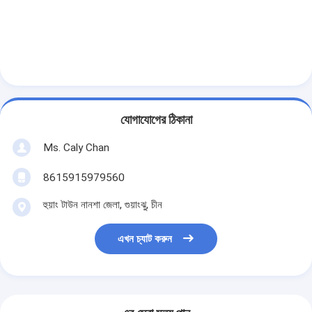
যোগাযোগের ঠিকানা
Ms. Caly Chan
8615915979560
হুয়াং টাউন নানশা জেলা, গুয়াংঝু, চীন
এখন চ্যাট করুন