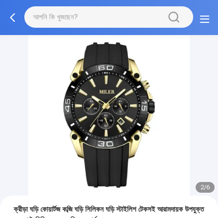
2/6
ক্রীড়া ঘড়ি কোয়ার্টজ কব্জি ঘড়ি সিলিকন ঘড়ি স্টাইলিশ টেকসই আরামদায়ক উপযুক্ত