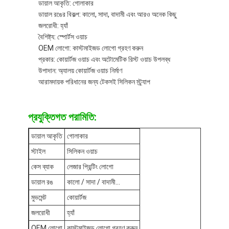
ডায়াল আকৃতি: গোলাকার
কারখানা ভ্রমণ
ডায়াল রঙের বিকল্প: কালো, সাদা, বাদামী এবং আরও অনেক কিছু
জলরোধী: হ্যাঁ
মান নিয়ন্ত্রণ
বৈশিষ্ট্য: স্পোর্টস ওয়াচ
OEM লোগো: কাস্টমাইজড লোগো গ্রহণ করুন
যোগাযোগ করুন
প্রকার: কোয়ার্টজ ওয়াচ এবং অটোমেটিক রিস্ট ওয়াচ উপলব্ধ
উপাদান: অ্যালয় কোয়ার্টজ ওয়াচ নির্মাণ
খবর
আরামদায়ক পরিধানের জন্য টেকসই সিলিকন স্ট্র্যাপ
মামলা
প্রযুক্তিগত পরামিতি:
ব্লগ
ডায়াল আকৃতি
গোলাকার
স্টাইল
সিলিকন ওয়াচ
কেস ব্যাক
লেজার প্রিন্টিং লোগো
কোয়ার্টজ কব্জি ঘড়ি
ডায়াল রঙ
কালো / সাদা / বাদামী...
চামড়া চাবুক কোয়ার্টজ ঘড়ি
মুভমেন্ট
কোয়ার্টজ
স্টেইনলেস স্টীল স্ট্র্যাপ ঘড়ি
জলরোধী
হ্যাঁ
OEM লোগো
কাস্টমাইজড লোগো গ্রহণ করুন