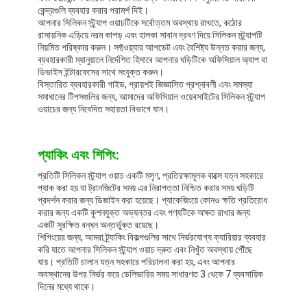
কেন্দ্রগুলি ব্যবহার করার পরামর্শ দিই।
আপনার সিলিকন স্ট্র্যাপ ওয়াচটিকে সর্বোত্তম অবস্থায় রাখতে, কঠোর
রাসায়নিক এড়িয়ে নরম কাপড় এবং হালকা সাবান দ্রবণ দিয়ে সিলিকন স্ট্র্যাপটি
নিয়মিত পরিষ্কার করুন। সফ্টওয়্যার আপডেট এবং বৈশিষ্ট্য উন্নত করার জন্য,
ব্যবহারকারী ম্যানুয়ালে নির্দেশিত হিসাবে আপনার ঘড়িটিকে অফিসিয়াল অ্যাপ বা
ডিভাইস ইন্টারফেসের সাথে সংযুক্ত করুন।
বিস্তারিত ব্যবহারকারী গাইড, প্রায়শই জিজ্ঞাসিত প্রশ্নাবলী এবং সমস্যা
সমাধানের টিপসগুলির জন্য, আমাদের অফিসিয়াল ওয়েবসাইটের সিলিকন স্ট্র্যাপ
ওয়াচের জন্য নিবেদিত সহায়তা বিভাগে যান।
প্যাকিং এবং শিপিং:
প্রতিটি সিলিকন স্ট্র্যাপ ওয়াচ একটি মসৃণ, প্রতিরক্ষামূলক বাক্সে যত্ন সহকারে
প্যাক করা হয় যা ট্রানজিটের সময় এর নিরাপত্তা নিশ্চিত করার সময় ঘড়িটি
প্রদর্শন করার জন্য ডিজাইন করা হয়েছে। প্যাকেজিংয়ে কোনও ক্ষতি প্রতিরোধ
করার জন্য একটি কুশনযুক্ত অভ্যন্তর এবং পণ্যটিকে অক্ষত রাখার জন্য
একটি সুরক্ষিত বন্ধন অন্তর্ভুক্ত রয়েছে।
শিপিংয়ের জন্য, আমরা ট্র্যাকিং বিকল্পগুলির সাথে নির্ভরযোগ্য ক্যারিয়ার ব্যবহার
করি যাতে আপনার সিলিকন স্ট্র্যাপ ওয়াচ দ্রুত এবং নিখুঁত অবস্থায় পৌঁছে
যায়। প্রতিটি চালান যত্ন সহকারে পরিচালনা করা হয়, এবং আপনার
অবস্থানের উপর নির্ভর করে ডেলিভারির সময় সাধারণত 3 থেকে 7 ব্যবসায়িক
দিনের মধ্যে থাকে।