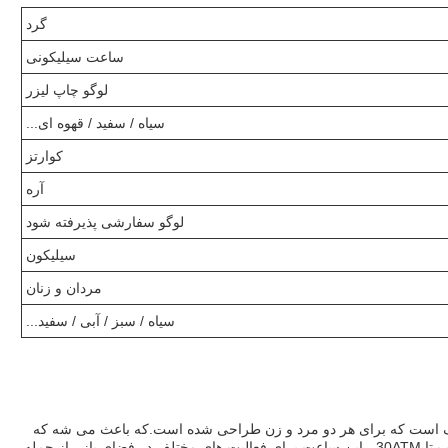
گرد
ساعت سیلیکونی
لوگو چاپ لیزر
سیاه / سفید / قهوه ای...
کوارتز
آره
لوگو سفارشی پذیرفته شود
سیلیکون
مردان و زنان
سیاه / سبز / آبی / سفید...
 یک ساعت متنوع و شیک است که برای هر دو مرد و زن طراحی شده است.که باعث می شه که
برای پوشیدن روزمره ایده آل باشه. با مقاومت در برابر آب تا 30ATM ، این ساعت برای فعالیت های مختلف در فضای باز ، از جمله