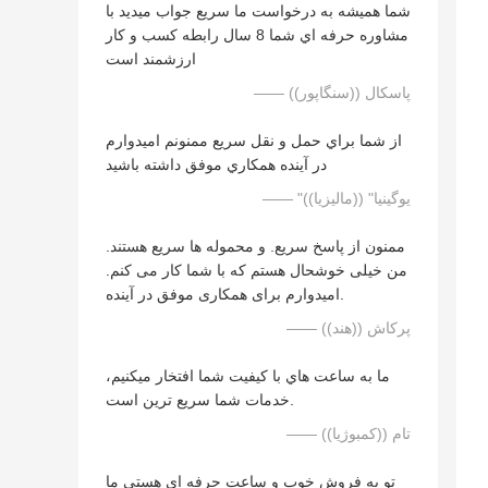
شما هميشه به درخواست ما سريع جواب ميديد با
مشاوره حرفه اي شما 8 سال رابطه کسب و کار
ارزشمند است
—— پاسکال ((سنگاپور))
از شما براي حمل و نقل سريع ممنونم اميدوارم
در آينده همکاري موفق داشته باشيد
—— "يوگينيا" ((ماليزيا))
ممنون از پاسخ سریع. و محموله ها سریع هستند.
من خیلی خوشحال هستم که با شما کار می کنم.
امیدوارم برای همکاری موفق در آینده.
—— پرکاش ((هند))
ما به ساعت هاي با کيفيت شما افتخار ميکنيم،
خدمات شما سريع ترين است.
—— تام ((کمبوژیا))
تو يه فروش خوب و ساعت حرفه اي هستي ما