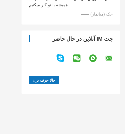
هميشه با تو کار ميکنيم
—— جک (میانمار)
چت IM آنلاین در حال حاضر