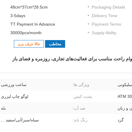
48cm*37cm*28.5cm
Packaging Details:
3-5days
Delivery Time:
TT Payment In Advance
Payment Terms:
30000pcs/month
Supply Ability:
مخاطب
حالا حرف بزن
 راحت مناسب برای فعالیت‌های تجاری، روزمره و فضای باز
لیکونی
ویژگی ها:
ساعت ورزشی
30 ATM
پشت کیس:
لوگو چاپ لیزری
 و زنان
ضد آب:
بله
گرد
رنگ باند:
سیاه/سبز/آبی/سفید ...