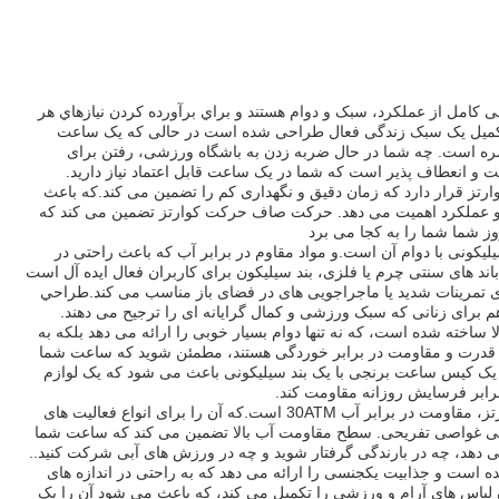
کامل از عملکرد، سبک و دوام هستند و براي برآورده کردن نيازهاي هر
تکمیل یک سبک زندگی فعال طراحی شده است در حالی که یک ساعت
ره است. چه شما در حال ضربه زدن به باشگاه ورزشی، رفتن برای
 و انعطاف پذیر است که شما در یک ساعت قابل اعتماد نیاز دارید.
ز قرار دارد که زمان دقیق و نگهداری کم را تضمین می کند.که باعث
و عملکرد اهمیت می دهد. حرکت صاف حرکت کوارتز تضمین می کند که
وز شما شما را به کجا می برد
کونی با دوام آن است.و مواد مقاوم در برابر آب که باعث راحتی در
د های سنتی چرم یا فلزی، بند سیلیکون برای کاربران فعال ایده آل است
ای تمرینات شدید یا ماجراجویی های در فضای باز مناسب می کند.طراحي
هم برای زنانی که سبک ورزشی و کمال گرایانه ای را ترجیح می دهند.
اخته شده است، که نه تنها دوام بسیار خوبی را ارائه می دهد بلکه به
رت و مقاومت در برابر خوردگی هستند، مطمئن شوید که ساعت شما
 یک کیس ساعت برنجی با یک بند سیلیکونی باعث می شود که یک لوازم
 برابر فرسایش روزانه مقاومت کند.
یکی دیگر از ویژگی های قابل توجه این ساعت دست کوارتز، مقاومت در برابر آب 30ATM است.که آن را برای انواع فعالیت های
تی غواصی تفریحی. سطح مقاومت آب بالا تضمین می کند که ساعت شما
هد، چه در بارندگی گرفتار شوید و چه در ورزش های آبی شرکت کنید..
 است و جذابیت یکجنسی را ارائه می دهد که به راحتی در اندازه های
اس های آرام و ورزشی را تکمیل می کند، که باعث می شود آن را یک