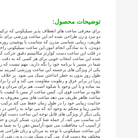
توضیحات محصول:
براي معرفی ساعت هاي انعطاف پذير سيليکوني که ترکیبی 
دو مرد و زن طراحی شده اند.این ساعت ورزشی برای 
ظریف، زیبایی شناسی مدرن که متناسب با پوشیدن روزم
دویدن، یا به سادگی انجام امور،این ساعت سیلیکونی راحت
در قلب این ساعت دست کوارتز مکانیسم دقیق حرکت کوارت
شده این ساعت انتخاب خوبی برای هر کسی که به دقت 
شما در مسیر با برنامه خود را نگه دارید، مهم نیست که ر
یکی از ویژگی های برجسته این ساعت ورزشی کمربند سیلی
طول روز بدون به خطر انداختن سبک می شود. بر خلاف بان
زیرا در برابر عرق و رطوبت مقاومت می کند و آن را بر
بند ساده و با اين وجود با شکوه است، هم برای مردان و 
علاوه بر ساخت قوی آن، کیس ساعت از مس با کیفیت بالا س
ساعت ظاهر ظریف می دهد.ساعت های مس معروف به قد
جذابیت زیبایی خود را در طول زمان حفظ می کند.ترکیب
جانبی زیبا و محکم به وجود آید که می تواند به راحتی در
آب مناسب می کند، از جمله شنا کردن، شنکر کردن و ح
از آسیب آب محافظت می شود،آرامش ذهن را به شما می د
این ساعت سیلیکونی با توجه به مردان و زنان طراحی شده
مختلف مچ دست قرار می گیرد.سبک مدرن و ورزشی آن لب