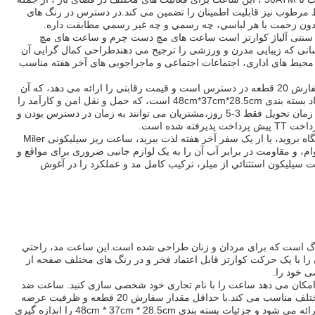
 مرطوب نیز قابلیت اطمینان را تضمین می کند.در دسترس در رنگ های
 سنتی آلیاژ کوارتز است ساعت های مچ دست چرم و ساعت های مچ
انی که زیبایی مدرن و ورزشی را ترجیح می دهندطراحی کمال گرایی آن
ی محیط های اداری، اجتماعات اجتماعی و ماجراجویی های آخر هفته مناسب
تولید شده در گوانگژو، Miler ML8029 با حداقل مقدار سفارش 20 قطعه در دسترس است و قیمت رقابتی را ارائه می دهد، که آن
را برای خرده فروشان و توزیع کنندگان جذاب می کند..ابعاد بسته بندی 48cm*37cm*28.5cm است، که حمل و نقل امن و کارآمد را
تضمین می کند. با ظرفیت عرضه 30,000 قطعه در ماه و زمان تحویل فقط 3-5 روز،مشتریان می توانند به زمان در دسترس بودن و
 شده است.
چه شما برای یک جلسه کسب و کار لباس بپوشید، به باشگاه بروید، یا از یک سفر آخر هفته لذت ببرید، ساعت ریز سیلیکونی Miler
.دوام، و مقاومت در برابر آب آن را به یک لوازم جانبی ضروری برای مواقع و
ت سيليكون استثنائي از ميلر، ترکیب کامل مد و عملکرد را در آغوش
ساعت مچ آنالوگ است که برای مردان و زنان طراحی شده است.اين ساعت مد، راحتي
آن را با یک حرکت کوارتز قابل اعتماد فخر و در رنگ های مختلف صفحه از
ی خود را.
ل می کنیم، به شما امکان می دهد ساعت را با نام تجاری خود شخصی سازی کنید. ساعت ضد
آب است، که آن را برای پوشیدن روزانه و فعالیت های مختلف مناسب می کند.با حداقل مقدار سفارش 20 قطعه و ظرفیت عرضه
30این محصول با قیمت مناسب با پرداخت مقدماتی TT ارائه می شود و جزئیات بسته بندی 48cm * 37cm * 28.5cm را اندازه گیری