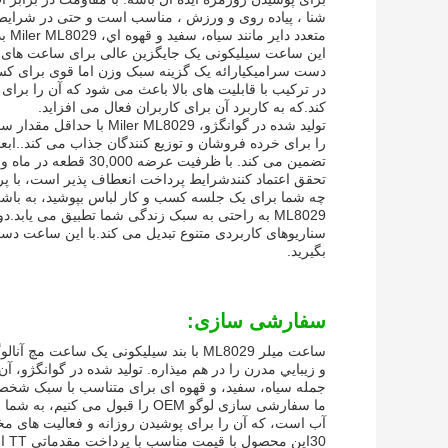
شنا ، پیاده روی و ورزش ، مناسب است و حتی در شرایط
متعدد دایر مانند سیاه، سفيد و قهوه اي، Miler ML8029 بدون زحمت با هر لباسي، چه رسمي و چه غير رسمي مطابقت داره.
این ساعت سیلیکونی یک جایگزین عالی برای ساعت های
دست سرامیکیارائه یک گزینه سبک وزن اما قوی برای کس
در ترکیب با قابلیت های بالا باعث می شود که آن را برا
کند.که به کاربرد آن برای کاربران فعال می افزاید.
تحقق اعتماد کنندشرایط پرداخت انعطاف پذیر است، با پرداخت TT پیش پرداخت پذیرفته
ML8029 به راحتی به سبک زندگی شما تطبیق می یابد
سناریوهای کاربردی متنوع تبدیل می کند.با اين ساعت دس
بگيريد.
سفارشی سازی:
ساعت میلر ML8029 با بند سیلیکونی یک 
و زيبايي مدرن را در هم ميذاره. تولید شده در گوانگژو، 
جمله سیاه، سفید، و قهوه ای برای متناسب با سبک شخص
ما سفارشی سازی لوگو OEM را قبو