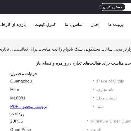
جستجو کردن
پرونده ها
اخبار
تماس با ما
کنترل کیفیت
بازدید از کارخان
تز مچی ساعت سیلیکونی شیک بادوام راحت مناسب برای فعالیت‌های تجاری،
 مناسب برای فعالیت‌های تجاری، روزمره و فضای باز
جزئیات محصول:
Guangzhou
Place of Origin:
نام تجاری:
Miler
شماره مدل:
ML8031
سند:
بروشور محصول PDF
پرداخت:
20PCS
Minimum Order Quanti
قیمت:
Good Price