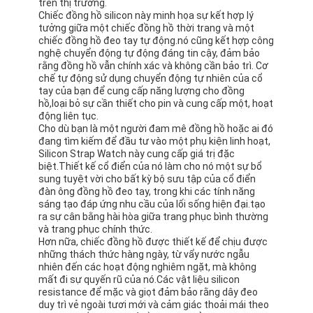
trên thị trường.
Chiếc đồng hồ silicon này minh họa sự kết hợp lý
tưởng giữa một chiếc đồng hồ thời trang và một
chiếc đồng hồ đeo tay tự động.nó cũng kết hợp công
nghệ chuyển động tự động đáng tin cậy, đảm bảo
rằng đồng hồ vẫn chính xác và không cần bảo trì. Cơ
chế tự động sử dụng chuyển động tự nhiên của cổ
tay của bạn để cung cấp năng lượng cho đồng
hồ,loại bỏ sự cần thiết cho pin và cung cấp một, hoạt
động liên tục.
Cho dù bạn là một người đam mê đồng hồ hoặc ai đó
đang tìm kiếm để đầu tư vào một phụ kiện linh hoạt,
Silicon Strap Watch này cung cấp giá trị đặc
biệt.Thiết kế cổ điển của nó làm cho nó một sự bổ
sung tuyệt vời cho bất kỳ bộ sưu tập của cổ điển
đàn ông đồng hồ đeo tay, trong khi các tính năng
sáng tạo đáp ứng nhu cầu của lối sống hiện đại.tạo
ra sự cân bằng hài hòa giữa trang phục bình thường
và trang phục chính thức.
Nhà
Hơn nữa, chiếc đồng hồ được thiết kế để chịu được
những thách thức hàng ngày, từ vẩy nước ngẫu
Sản phẩm
nhiên đến các hoạt động nghiêm ngặt, mà không
mất đi sự quyến rũ của nó.Các vật liệu silicon
resistance để mặc và giọt đảm bảo rằng dây đeo
Về chúng tôi
duy trì vẻ ngoài tươi mới và cảm giác thoải mái theo