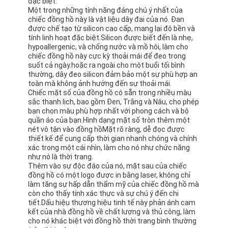
đặc biệt.
Một trong những tính năng đáng chú ý nhất của
chiếc đồng hồ này là vật liệu dây đai của nó. Đan
được chế tạo từ silicon cao cấp, mang lại độ bền và
tính linh hoạt đặc biệt.Silicon được biết đến là nhẹ,
hypoallergenic, và chống nước và mồ hôi, làm cho
chiếc đồng hồ này cực kỳ thoải mái để đeo trong
suốt cả ngày.hoặc ra ngoài cho một buổi tối bình
thường, dây đeo silicon đảm bảo một sự phù hợp an
toàn mà không ảnh hưởng đến sự thoải mái.
Chiếc mặt số của đồng hồ có sẵn trong nhiều màu
sắc thanh lịch, bao gồm Đen, Trắng và Nâu, cho phép
bạn chọn màu phù hợp nhất với phong cách và bộ
quần áo của bạn.Hình dạng mặt số tròn thêm một
nét vô tận vào đồng hồMặt rõ ràng, dễ đọc được
thiết kế để cung cấp thời gian nhanh chóng và chính
xác trong một cái nhìn, làm cho nó như chức năng
như nó là thời trang.
Thêm vào sự độc đáo của nó, mặt sau của chiếc
đồng hồ có một logo được in bằng laser, không chỉ
làm tăng sự hấp dẫn thẩm mỹ của chiếc đồng hồ mà
còn cho thấy tính xác thực và sự chú ý đến chi
tiết.Dấu hiệu thương hiệu tinh tế này phản ánh cam
kết của nhà đồng hồ về chất lượng và thủ công, làm
cho nó khác biệt với đồng hồ thời trang bình thường