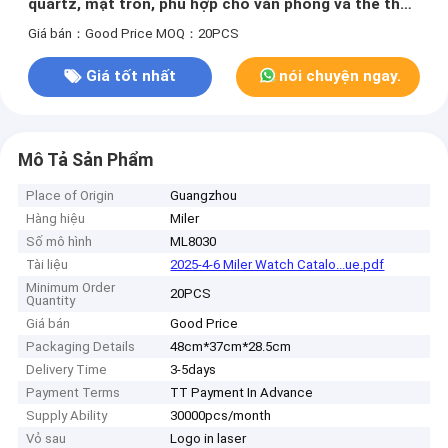
quartz, mặt tròn, phù hợp cho văn phòng và thể thao
ngoài trời, thoải mái
Giá bán：Good Price
MOQ：20PCS
Giá tốt nhất
nói chuyện ngay.
Mô Tả Sản Phẩm
Place of Origin
Guangzhou
Hàng hiệu
Miler
Số mô hình
ML8030
Tài liệu
2025-4-6 Miler Watch Catalo...ue.pdf
Minimum Order
20PCS
Quantity
Giá bán
Good Price
Packaging Details
48cm*37cm*28.5cm
Delivery Time
3-5days
Payment Terms
TT Payment In Advance
Supply Ability
30000pcs/month
Vỏ sau
Logo in laser