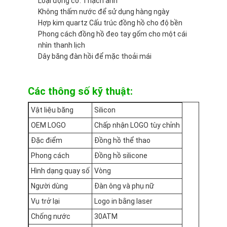
Loại động cơ: Thạch anh
Đồng hồ dây silicon
Không thấm nước để sử dụng hàng ngày
Hợp kim quartz Cấu trúc đồng hồ cho độ bền
Đồng hồ thạch anh
Phong cách đồng hồ đeo tay gốm cho một cái
nhìn thanh lịch
Đồng hồ thạch anh
Dây băng đàn hồi để mặc thoải mái
Đồng hồ ánh sáng thạch anh
Các thông số kỹ thuật:
Đồng hồ thể thao kỹ thuật số
Vật liệu băng
Silicon
Chiếc đồng hồ kiểu dáng
OEM LOGO
Chấp nhận LOGO tùy chỉnh
Chiếc đồng hồ đeo tay trẻ em
Đặc điểm
Đồng hồ thể thao
Phong cách
Đồng hồ silicone
Bộ phận phụ tùng đồng hồ
Hình dạng quay số
Vòng
Linh kiện dây đồng hồ
Người dùng
Đàn ông và phụ nữ
Vụ trở lại
Logo in bằng laser
Chống nước
30ATM