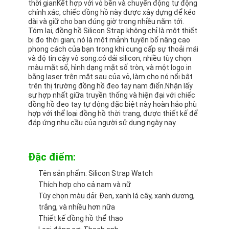
thời gianKết hợp với vỏ bền và chuyển động tự động
Chuyến tham quan nhà máy
chính xác, chiếc đồng hồ này được xây dựng để kéo
dài và giữ cho bạn đúng giờ trong nhiều năm tới.
Tóm lại, đồng hồ Silicon Strap không chỉ là một thiết
Kiểm soát chất lượng
bị đo thời gian; nó là một mảnh tuyên bố nâng cao
phong cách của bạn trong khi cung cấp sự thoải mái
Liên hệ với chúng tôi
và độ tin cậy vô song.có dải silicon, nhiều tùy chọn
màu mặt số, hình dạng mặt số tròn, và một logo in
bằng laser trên mặt sau của vỏ, làm cho nó nổi bật
Tin tức
trên thị trường đồng hồ đeo tay nam điển.Nhận lấy
sự hợp nhất giữa truyền thống và hiện đại với chiếc
Các trường hợp
đồng hồ đeo tay tự động đặc biệt này hoàn hảo phù
hợp với thể loại đồng hồ thời trang, được thiết kế để
Blog
đáp ứng nhu cầu của người sử dụng ngày nay.
Đặc điểm:
Đồng hồ đeo tay thạch anh
Tên sản phẩm: Silicon Strap Watch
Thích hợp cho cả nam và nữ
Đồng hồ Quartz dây da
Tùy chọn màu dải: Đen, xanh lá cây, xanh dương,
trắng, và nhiều hơn nữa
Đồng hồ dây thừng thép không gỉ
Thiết kế đồng hồ thể thao