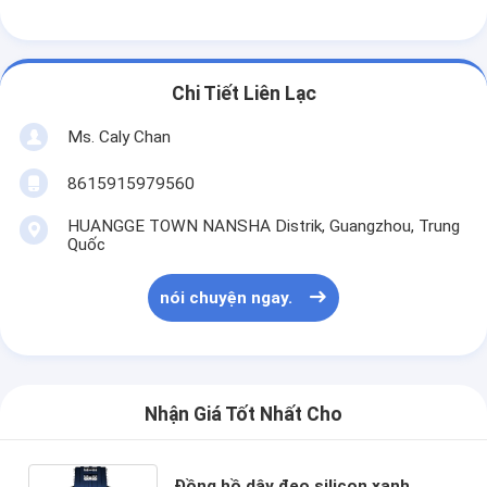
Chi Tiết Liên Lạc
Ms. Caly Chan
8615915979560
HUANGGE TOWN NANSHA Distrik, Guangzhou, Trung
Quốc
nói chuyện ngay.
Nhận Giá Tốt Nhất Cho
Đồng hồ dây đeo silicon xanh