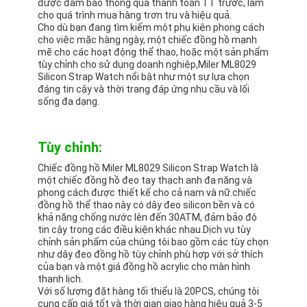
được đảm bảo thông qua thanh toán TT trước, làm
cho quá trình mua hàng trơn tru và hiệu quả.
Cho dù bạn đang tìm kiếm một phụ kiện phong cách
cho việc mặc hàng ngày, một chiếc đồng hồ mạnh
mẽ cho các hoạt động thể thao, hoặc một sản phẩm
tùy chỉnh cho sử dụng doanh nghiệp,Miler ML8029
Silicon Strap Watch nổi bật như một sự lựa chọn
đáng tin cậy và thời trang đáp ứng nhu cầu và lối
sống đa dạng.
Tùy chỉnh:
Chiếc đồng hồ Miler ML8029 Silicon Strap Watch là
một chiếc đồng hồ đeo tay thạch anh đa năng và
phong cách được thiết kế cho cả nam và nữ.chiếc
đồng hồ thể thao này có dây đeo silicon bền và có
khả năng chống nước lên đến 30ATM, đảm bảo độ
tin cậy trong các điều kiện khác nhau.Dịch vụ tùy
chỉnh sản phẩm của chúng tôi bao gồm các tùy chọn
như dây đeo đồng hồ tùy chỉnh phù hợp với sở thích
của bạn và một giá đồng hồ acrylic cho màn hình
thanh lịch.
Với số lượng đặt hàng tối thiểu là 20PCS, chúng tôi
cung cấp giá tốt và thời gian giao hàng hiệu quả 3-5