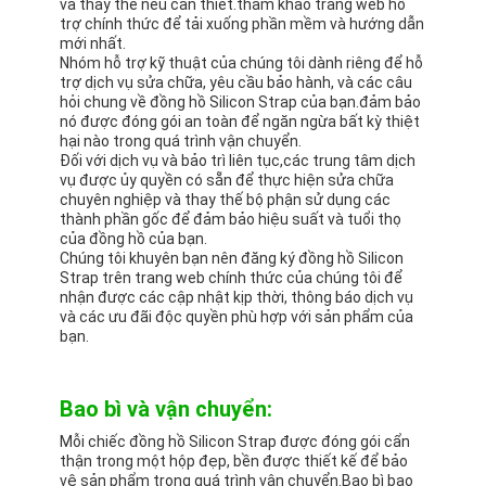
và thay thế nếu cần thiết.tham khảo trang web hỗ
trợ chính thức để tải xuống phần mềm và hướng dẫn
mới nhất.
Nhóm hỗ trợ kỹ thuật của chúng tôi dành riêng để hỗ
trợ dịch vụ sửa chữa, yêu cầu bảo hành, và các câu
hỏi chung về đồng hồ Silicon Strap của bạn.đảm bảo
nó được đóng gói an toàn để ngăn ngừa bất kỳ thiệt
hại nào trong quá trình vận chuyển.
Đối với dịch vụ và bảo trì liên tục,các trung tâm dịch
vụ được ủy quyền có sẵn để thực hiện sửa chữa
chuyên nghiệp và thay thế bộ phận sử dụng các
thành phần gốc để đảm bảo hiệu suất và tuổi thọ
của đồng hồ của bạn.
Chúng tôi khuyên bạn nên đăng ký đồng hồ Silicon
Strap trên trang web chính thức của chúng tôi để
nhận được các cập nhật kịp thời, thông báo dịch vụ
và các ưu đãi độc quyền phù hợp với sản phẩm của
bạn.
Bao bì và vận chuyển:
Mỗi chiếc đồng hồ Silicon Strap được đóng gói cẩn
thận trong một hộp đẹp, bền được thiết kế để bảo
vệ sản phẩm trong quá trình vận chuyển.Bao bì bao