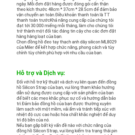
ngày. Mỗi đơn đặt hàng được đóng gói cẩn thận
theo kích thước 48cm * 37cm * 28.5cm để đảm bảo
vận chuyển an toàn.Điều khoản thanh toán là TT
thanh toán trướcKhả năng cung cấp của chúng tôi
đạt tới 30.000 miếng mỗi tháng, làm cho chúng tôi
trở thành một đối tác đáng tin cậy cho các đơn đặt
hàng hàng loạt của bạn.
Chọn đồng hồ đeo tay thạch anh dây silicon ML8029
của Miler để kết hợp chức năng, phong cách và tùy
chỉnh tùy chỉnh phù hợp với nhu cầu của bạn.
Hỗ trợ và Dịch vụ:
Đối với hỗ trợ kỹ thuật và dịch vụ liên quan đến đồng
hồ Silicon Strap của bạn, vui lòng tham khảo hướng
dẫn sử dụng được cung cấp với sản phẩm của bạn
để biết các mẹo khắc phục sự cố và hướng dẫn bảo
trì.Đảm bảo đồng hồ của bạn được thường xuyên
làm sạch với một mềm, vải ẩm và tránh tiếp xúc với
nhiệt độ cực cao hoặc hóa chất khắc nghiệt để duy
trì độ bền của nó.
Nếu bạn gặp bất kỳ vấn đề nào với chức năng của
đồng hồ Silicon Strap, vui lòng kiểm tra trạng thái pin