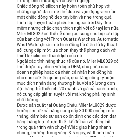
trường bình thường và chuyên nghiệp.
Chiếc đồng hồ silicon này hoàn toàn phù hợp với
những người đam mê thể dục và vận động viên cần
một chiếc đồng hồ đeo tay bền và nhẹ trong quá
trình tập luyện hoặc phiêu lưu ngoài trời.Dây đeo
mềm nhưng chắc chắn thích nghi với cổ tayHơn nữa,
Miler ML8029 có thể dễ dàng bổ sung cho bộ sưu tập
của bạn cùng với Fitron Quartz Watches, Automatic
Wrist Watch,hoặc mô hình đồng hồ điện tử kỹ thuật
số, cung cấp một lựa chọn thay thế phong cách với
thiết kế silicone thanh lịch của nó.
Ngoài các tính năng thực tế của nó, Miler ML8029 có
thể được tùy chỉnh với logo OEM, cho phép các
doanh nghiệp hoặc cá nhân cá nhân hóa đồng hồ
cho các sự kiện quảng cáo, quà tặng công ty,hoặc
mục đích nhận dạng thương hiệuVới số lượng đơn
đặt hàng tối thiểu chỉ 20 mảnh và giá cả cạnh tranh,
nó cung cấp giá trị tuyệt vời mà không phải hy sinh
chất lượng.
Được sản xuất tại Quảng Châu, Miler ML8029 được
hưởng lợi từ khả năng cung cấp 30.000 miếng mỗi
tháng, đảm bảo sự sẵn có ổn định cho các đơn đặt
hàng hàng loạt.được thiết kế để bảo vệ đồng hồ
trong quá trình vận chuyểnViệc giao hàng nhanh
chóng, thường trong vòng 3-5 ngày, và thanh toán