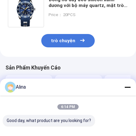
dương với bộ máy quartz, mặt tròn,
phù hợp cho văn phòng và thể thao
Price： 20PCS
ngoài trời, thoải mái
trò chuyện
Sản Phẩm Khuyến Cáo
Alina
6:14 PM
Good day, what product are you looking for?
Logo tùy chỉnh
Đồng hồ thể thao
Đồng hồ Quar
Silicon Strap Watch
Đồng hồ thạch anh
Nữ Mặt Tròn T