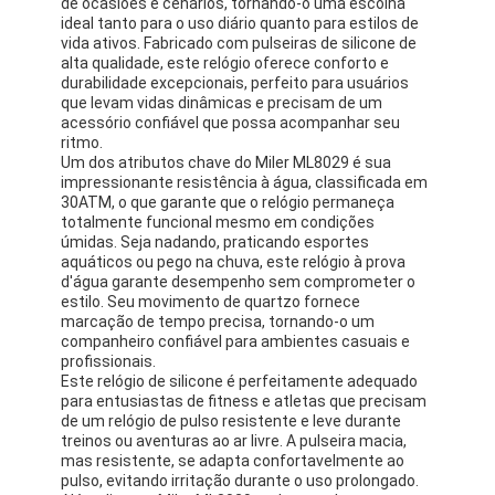
de ocasiões e cenários, tornando-o uma escolha
ideal tanto para o uso diário quanto para estilos de
vida ativos. Fabricado com pulseiras de silicone de
alta qualidade, este relógio oferece conforto e
durabilidade excepcionais, perfeito para usuários
que levam vidas dinâmicas e precisam de um
acessório confiável que possa acompanhar seu
ritmo.
Um dos atributos chave do Miler ML8029 é sua
impressionante resistência à água, classificada em
30ATM, o que garante que o relógio permaneça
totalmente funcional mesmo em condições
úmidas. Seja nadando, praticando esportes
aquáticos ou pego na chuva, este relógio à prova
d'água garante desempenho sem comprometer o
estilo. Seu movimento de quartzo fornece
marcação de tempo precisa, tornando-o um
companheiro confiável para ambientes casuais e
profissionais.
Este relógio de silicone é perfeitamente adequado
para entusiastas de fitness e atletas que precisam
de um relógio de pulso resistente e leve durante
treinos ou aventuras ao ar livre. A pulseira macia,
mas resistente, se adapta confortavelmente ao
pulso, evitando irritação durante o uso prolongado.