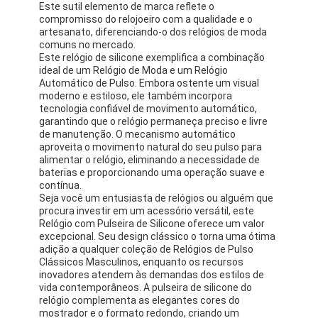
Este sutil elemento de marca reflete o
compromisso do relojoeiro com a qualidade e o
artesanato, diferenciando-o dos relógios de moda
comuns no mercado.
Este relógio de silicone exemplifica a combinação
ideal de um Relógio de Moda e um Relógio
Automático de Pulso. Embora ostente um visual
moderno e estiloso, ele também incorpora
tecnologia confiável de movimento automático,
garantindo que o relógio permaneça preciso e livre
de manutenção. O mecanismo automático
aproveita o movimento natural do seu pulso para
alimentar o relógio, eliminando a necessidade de
baterias e proporcionando uma operação suave e
contínua.
Seja você um entusiasta de relógios ou alguém que
procura investir em um acessório versátil, este
Relógio com Pulseira de Silicone oferece um valor
excepcional. Seu design clássico o torna uma ótima
Início
adição a qualquer coleção de Relógios de Pulso
Clássicos Masculinos, enquanto os recursos
Produtos
inovadores atendem às demandas dos estilos de
vida contemporâneos. A pulseira de silicone do
Sobre nós
relógio complementa as elegantes cores do
mostrador e o formato redondo, criando um