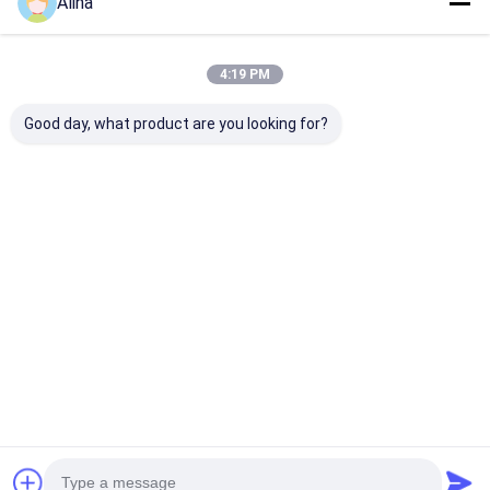
Alina
4:19 PM
Good day, what product are you looking for?
Logotipo
Relógio esportivo
Relógio de Qu
personalizado
Relógio de pulso de
Masculino e
relógio de fita de
quartzo Relógio de
Feminino com
silício com forma
silicone Relógio
Mostrador Re
redonda e impressão
elegante Durável
Design Clássic
Melhor preço
Melhor preço
Melhor pr
a laser logotipo
Confortável
Aparência Ele
Funda traseira
Adequado para
Perfeito para
projetada para
negócios Casual e
Negócios, Casu
conscientização
atividades ao ar livre
Atividades ao 
Livre
Casa
Mapa do
Fale
Desktop
Site
Conosco
Site
Mapa do Site
Política de privacidade
Qualidade
Relógio de pulso de quartzo
Fábrica da china.Copyright
© 2026 Guangzhou Miler Watch Co., Ltd. All Rights Reserved.