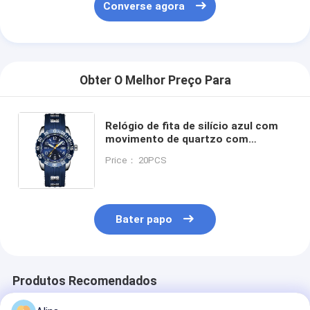
Converse agora
Obter O Melhor Preço Para
Relógio de fita de silício azul com
movimento de quartzo com
mostrador redondo Adequado para
Price： 20PCS
uso no escritório e esportes ao ar
livre Confortável
Bater papo
Produtos Recomendados