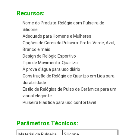
Relógio de fita de silício
Recursos:
Relógio de quartzo
Nome do Produto: Relógio com Pulseira de
Silicone
Relógio de quartzo para homens
Adequado para Homens e Mulheres
Opções de Cores da Pulseira: Preto, Verde, Azul,
relógio de quartzo
Branco e mais
Design de Relógio Esportivo
Relógio Desportivo Digital
Tipo de Movimento: Quartzo
À prova d'água para uso diário
Um relógio de casal elegante
Construção de Relógio de Quartzo em Liga para
durabilidade
Relógio de pulso para crianças
Estilo de Relógios de Pulso de Cerâmica para um
visual elegante
Peças de reposição de relógios
Pulseira Elástica para uso confortável
Peças sobressalentes de cintos de relógio
Parâmetros Técnicos:
Material da Pulseira
Silicone