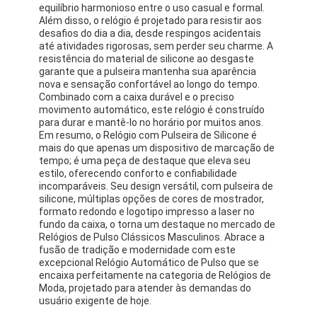
equilíbrio harmonioso entre o uso casual e formal.
Visita à fábrica
Além disso, o relógio é projetado para resistir aos
desafios do dia a dia, desde respingos acidentais
Controle de qualidade
até atividades rigorosas, sem perder seu charme. A
resistência do material de silicone ao desgaste
garante que a pulseira mantenha sua aparência
Contate-nos
nova e sensação confortável ao longo do tempo.
Combinado com a caixa durável e o preciso
Notícias
movimento automático, este relógio é construído
para durar e mantê-lo no horário por muitos anos.
Em resumo, o Relógio com Pulseira de Silicone é
Casos
mais do que apenas um dispositivo de marcação de
tempo; é uma peça de destaque que eleva seu
Blogue
estilo, oferecendo conforto e confiabilidade
incomparáveis. Seu design versátil, com pulseira de
silicone, múltiplas opções de cores de mostrador,
formato redondo e logotipo impresso a laser no
fundo da caixa, o torna um destaque no mercado de
Relógio de pulso de quartzo
Relógios de Pulso Clássicos Masculinos. Abrace a
fusão de tradição e modernidade com este
excepcional Relógio Automático de Pulso que se
Relógio de Quartzo de Cintura de Couro
encaixa perfeitamente na categoria de Relógios de
Moda, projetado para atender às demandas do
Relógio com correia de aço inoxidável
usuário exigente de hoje.