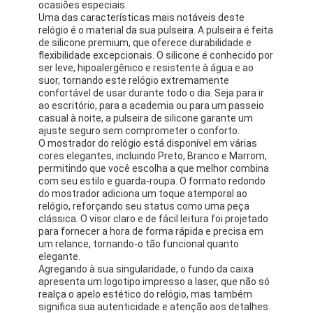
ocasiões especiais.
Uma das características mais notáveis deste
relógio é o material da sua pulseira. A pulseira é feita
de silicone premium, que oferece durabilidade e
flexibilidade excepcionais. O silicone é conhecido por
ser leve, hipoalergênico e resistente à água e ao
suor, tornando este relógio extremamente
confortável de usar durante todo o dia. Seja para ir
ao escritório, para a academia ou para um passeio
casual à noite, a pulseira de silicone garante um
ajuste seguro sem comprometer o conforto.
O mostrador do relógio está disponível em várias
cores elegantes, incluindo Preto, Branco e Marrom,
permitindo que você escolha a que melhor combina
com seu estilo e guarda-roupa. O formato redondo
do mostrador adiciona um toque atemporal ao
relógio, reforçando seu status como uma peça
clássica. O visor claro e de fácil leitura foi projetado
para fornecer a hora de forma rápida e precisa em
um relance, tornando-o tão funcional quanto
elegante.
Agregando à sua singularidade, o fundo da caixa
apresenta um logotipo impresso a laser, que não só
realça o apelo estético do relógio, mas também
significa sua autenticidade e atenção aos detalhes.