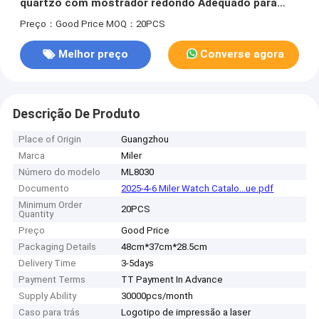
quartzo com mostrador redondo Adequado para
uso no escritório e esportes ao ar livre Confortável
Preço：Good Price
MOQ：20PCS
Melhor preço
Converse agora
Descrição De Produto
Place of Origin
Guangzhou
Marca
Miler
Número do modelo
ML8030
Documento
2025-4-6 Miler Watch Catalo...ue.pdf
Minimum Order
20PCS
Quantity
Preço
Good Price
Packaging Details
48cm*37cm*28.5cm
Delivery Time
3-5days
Payment Terms
TT Payment In Advance
Supply Ability
30000pcs/month
Caso para trás
Logotipo de impressão a laser