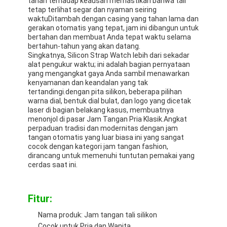
tahan terhadap keausan memastikan bahwa tali
Tur Pabrik
tetap terlihat segar dan nyaman seiring
waktuDitambah dengan casing yang tahan lama dan
gerakan otomatis yang tepat, jam ini dibangun untuk
Kontrol kualitas
bertahan dan membuat Anda tepat waktu selama
bertahun-tahun yang akan datang.
Hubungi Kami
Singkatnya, Silicon Strap Watch lebih dari sekadar
alat pengukur waktu; ini adalah bagian pernyataan
yang mengangkat gaya Anda sambil menawarkan
Berita
kenyamanan dan keandalan yang tak
tertandingi.dengan pita silikon, beberapa pilihan
Kasus
warna dial, bentuk dial bulat, dan logo yang dicetak
laser di bagian belakang kasus, membuatnya
menonjol di pasar Jam Tangan Pria Klasik.Angkat
Blog
perpaduan tradisi dan modernitas dengan jam
tangan otomatis yang luar biasa ini yang sangat
cocok dengan kategori jam tangan fashion,
dirancang untuk memenuhi tuntutan pemakai yang
cerdas saat ini.
Jam Tangan Kuarsa
Jam Tangan Kuarsa Tali Kulit
Fitur:
Jam tangan dengan tali stainless steel
Nama produk: Jam tangan tali silikon
Cocok untuk Pria dan Wanita