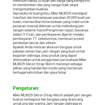
minimum hanya 20 buah dan harga yang kompetitif,
ini memberikan nilai yang sangat baik tanpa
mengorbankan kualitas.
Diproduksi di Guangzhou, Miler ML8029 mendapat
manfaat dari kemampuan pasokan 30.000 buah per
bulan, memastikan ketersediaan yang stabil untuk
pesanan massal.didesain untuk melindungi jam
tangan selama transitPengiriman cepat, biasanya
dalam 3-5 hari, dan pembayaran dijamin melalui
pembayaran TT sebelumnya, membuat proses
pembelian lancar dan efisien.
Apakah Anda mencari aksesori bergaya untuk
pakaian sehari-hari, jam tangan yang kuat untuk
kegiatan olahraga, atau produk yang dapat
disesuaikan untuk penggunaan perusahaan,Miler
ML8029 Silicon Strap Watch menonjol sebagai
pilihan yang handal dan modis yang memenuhi
berbagai kebutuhan dan gaya hidup.
Pengaturan:
Miler ML8029 Silicon Strap Watch adalah jam tangan
kuarsa serbaguna dan bergaya yang dirancang
untuk pria dan wanita.Jam tangan olahraga ini