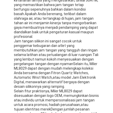
ketahanan airnya yang mengesankan, dinilai 30ATM,
yang memastikan bahwa jam tangan tetap
berfungsi sepenuhnya bahkan dalam kondisi
basah.Apakah Anda berenang, terlibat dalam
olahraga air, atau tertangkap di hujan, jam tangan
tahan air ini menjamin kinerja tanpa mengorbankan
gaya.membuatnya menjadi pendamping yang dapat
diandalkan baik untuk pengaturan kasual maupun
profesional.
Jam tangan silikon ini sangat cocok untuk
penggemar kebugaran dan atlet yang
membutuhkan jam tangan yang tangguh dan ringan
selama latihan atau petualangan di luar ruangan.Tali
yang lembut namun kokoh menyesuaikan dengan
pergelangan tangan dengan nyamanSelain itu, Miler
ML8029 dapat dengan mudah melengkapi koleksi
Anda bersama dengan Fitron Quartz Watches,
Automatic Wrist Watch,atau model Jam Elektronik
Digital, menawarkan alternatif bergaya dengan
desain silikonnya yang ramping.
Selain fitur praktisnya, Miler ML8029 dapat
disesuaikan dengan logo OEM, memungkinkan bisnis
atau individu untuk mempersonalisasi jam tangan
untuk acara promosi, hadiah perusahaan,atau
tujuan identitas merekDengan jumlah pesanan