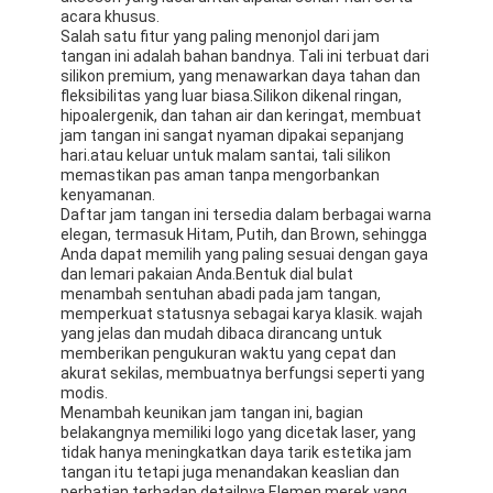
acara khusus.
Salah satu fitur yang paling menonjol dari jam
tangan ini adalah bahan bandnya. Tali ini terbuat dari
silikon premium, yang menawarkan daya tahan dan
fleksibilitas yang luar biasa.Silikon dikenal ringan,
hipoalergenik, dan tahan air dan keringat, membuat
jam tangan ini sangat nyaman dipakai sepanjang
hari.atau keluar untuk malam santai, tali silikon
memastikan pas aman tanpa mengorbankan
kenyamanan.
Daftar jam tangan ini tersedia dalam berbagai warna
elegan, termasuk Hitam, Putih, dan Brown, sehingga
Anda dapat memilih yang paling sesuai dengan gaya
dan lemari pakaian Anda.Bentuk dial bulat
menambah sentuhan abadi pada jam tangan,
memperkuat statusnya sebagai karya klasik. wajah
yang jelas dan mudah dibaca dirancang untuk
memberikan pengukuran waktu yang cepat dan
akurat sekilas, membuatnya berfungsi seperti yang
modis.
Menambah keunikan jam tangan ini, bagian
belakangnya memiliki logo yang dicetak laser, yang
tidak hanya meningkatkan daya tarik estetika jam
tangan itu tetapi juga menandakan keaslian dan
perhatian terhadap detailnya.Elemen merek yang