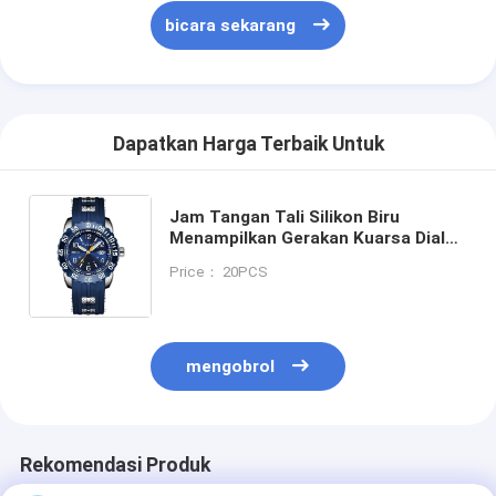
bicara sekarang
Dapatkan Harga Terbaik Untuk
Jam Tangan Tali Silikon Biru
Menampilkan Gerakan Kuarsa Dial
Bulat Cocok untuk Pakaian Kantor
Price： 20PCS
dan Olahraga Luar Ruangan Nyaman
mengobrol
Rekomendasi Produk