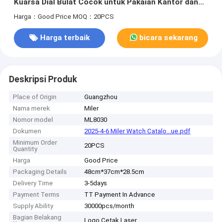
Kuarsa Dial Bulat Cocok untuk Pakaian Kantor dan
Olahraga Luar Ruangan Nyaman
Harga：Good Price
MOQ：20PCS
Harga terbaik
bicara sekarang
Deskripsi Produk
Place of Origin
Guangzhou
Nama merek
Miler
Nomor model
ML8030
Dokumen
2025-4-6 Miler Watch Catalo...ue.pdf
Minimum Order
20PCS
Quantity
Harga
Good Price
Packaging Details
48cm*37cm*28.5cm
Delivery Time
3-5days
Payment Terms
TT Payment In Advance
Supply Ability
30000pcs/month
Bagian Belakang
Logo Cetak Laser