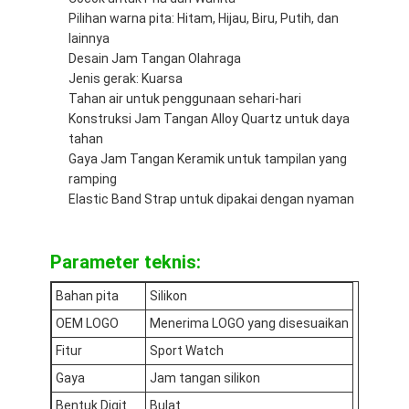
Jam tangan dengan tali silikon
Pilihan warna pita: Hitam, Hijau, Biru, Putih, dan
lainnya
Lady Kuarsa Jam
Desain Jam Tangan Olahraga
Jenis gerak: Kuarsa
Pria Kuarsa Watch
Tahan air untuk penggunaan sehari-hari
Konstruksi Jam Tangan Alloy Quartz untuk daya
Jam tangan quartz ringan
tahan
Gaya Jam Tangan Keramik untuk tampilan yang
Jam Tangan Olahraga Digital
ramping
Elastic Band Strap untuk dipakai dengan nyaman
Jam Tangan Pasangan yang Bergaya
Jam Tangan Anak-anak
Parameter teknis:
Watch Spare Parts
Bahan pita
Silikon
OEM LOGO
Menerima LOGO yang disesuaikan
Suku Cadang Tali Jam Tangan
Fitur
Sport Watch
Gaya
Jam tangan silikon
Bentuk Digit
Bulat