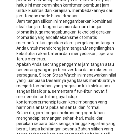
halus ini mencerminkan komitmen pembuat jam
untuk kualitas dan kerajinan, membedakannya dari
jam tangan mode biasa di pasar.
Jam tangan silikon ini menggambarkan kombinasi
ideal dari jam tangan fashion dan jam tangan
otomatis.juga menggabungkan teknologi gerakan
otomatis yang andalMekanisme otomatis
memanfaatkan gerakan alami pergelangan tangan
Anda untuk mendorong jam tangan,Menghilangkan
kebutuhan akan baterai dan menyediakan, operasi
terus menerus.
Apakah Anda seorang penggemar jam tangan atau
seseorang yang ingin berinvestasi dalam aksesori
serbaguna, Silicon Strap Watch ini menawarkan nilai
yang luar biasa.Desainnya yang klasik membuatnya
menjadi tambahan yang bagus untuk koleksi jam
tangan klasik pria, sementara fitur-fitur inovatif
memenuhi tuntutan gaya hidup
Beranda
kontemporer.menciptakan keseimbangan yang
harmonis antara pakaian santai dan formal.
Selain itu, jam tangan ini dirancang agar tahan
Produk
menghadapi tantangan sehari-hari, mulai dari
percikan secara tidak sengaja hingga kegiatan yang
Tentang Kami
berat, tanpa kehilangan pesona.Bahan silikon yang