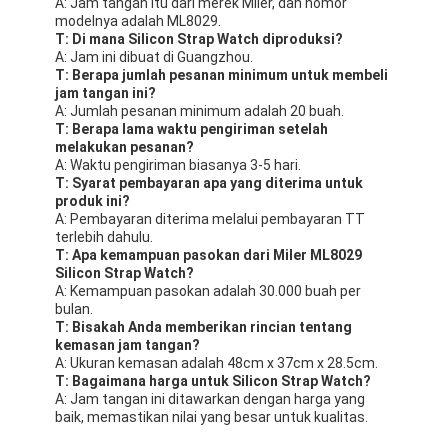
A: Jam tangan itu dari merek Miler, dan nomor
modelnya adalah ML8029.
T: Di mana Silicon Strap Watch diproduksi?
A: Jam ini dibuat di Guangzhou.
T: Berapa jumlah pesanan minimum untuk membeli
jam tangan ini?
A: Jumlah pesanan minimum adalah 20 buah.
T: Berapa lama waktu pengiriman setelah
melakukan pesanan?
A: Waktu pengiriman biasanya 3-5 hari.
T: Syarat pembayaran apa yang diterima untuk
produk ini?
A: Pembayaran diterima melalui pembayaran TT
terlebih dahulu.
T: Apa kemampuan pasokan dari Miler ML8029
Silicon Strap Watch?
A: Kemampuan pasokan adalah 30.000 buah per
bulan.
T: Bisakah Anda memberikan rincian tentang
kemasan jam tangan?
A: Ukuran kemasan adalah 48cm x 37cm x 28.5cm.
T: Bagaimana harga untuk Silicon Strap Watch?
A: Jam tangan ini ditawarkan dengan harga yang
baik, memastikan nilai yang besar untuk kualitas.