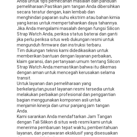
Anda untuk tips pemecahan masalah dan panduan
pemeliharaan.Pastikan jam tangan Anda dibersihkan
secara teratur dengan, kain lembab dan
menghindari paparan suhu ekstrim atau bahan kimia
yang keras untuk mempertahankan daya tahannya.
Jika Anda mengalami masalah dengan fungsi Silicon
Strap Watch Anda, periksa status baterai dan ganti
jika perlu.periksa situs web dukungan resmi untuk
mengunduh firmware dan instruksi terbaru.
Tim dukungan teknis kami didedikasikan untuk
memberikan bantuan dengan layanan perbaikan,
klaim garansi, dan pertanyaan umum tentang Silicon
Strap Watch Anda.memastikan bahwa itu dikemas
dengan aman untuk mencegah kerusakan selama
transit.
Untuk layanan dan pemeliharaan yang
berkelanjutan,pusat layanan resmi tersedia untuk
melakukan perbaikan profesional dan penggantian
bagian menggunakan komponen asli untuk
menjamin kinerja dan umur panjang jam tangan
Anda.
Kami sarankan Anda mendaftarkan Jam Tangan
dengan Tali Silikon di situs web resmi kami untuk
menerima pembaruan tepat waktu, pemberitahuan
layanan, dan penawaran eksklusif yang disesuaikan