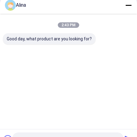
Alina
2:43 PM
Good day, what product are you looking for?
Jam Tangan Tali
Sport Watch Kuarsa
Jam Tangan K
Silikon LOGO
Jam Tangan Silikon
Pria dan Wanit
Kustom Termasuk
Jam Tangan Bergaya
Desain Klasik D
Bentuk Dial Bulat dan
awet Nyaman Cocok
Bulat, Tampil
Casing Belakang
untuk Bisnis
Elegan, Sempu
Harga terbaik
Harga terbaik
Harga terb
Logo Cetak Laser
Kegiatan santai dan
untuk Bisnis, K
Dirancang untuk
outdoor
dan Aktivitas 
Kesadaran
Ruangan
Rumah
Tentang
Hubungi
Desktop
kita
kami
Site
Sitemap
Kebijakan Privasi
Kualitas
Jam Tangan Kuarsa
Pabrik cina.Copyright © 2026
Guangzhou Miler Watch Co., Ltd. All Rights Reserved.