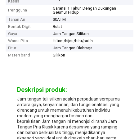
Kasus
Garansi 1 Tahun Dengan Dukungan
Pengguna
Seumur Hidup
Tahan Air
30ATM
Bentuk Digit
Bulat
Gaya
Jam Tangan Silikon
Warna Pita
Hitam/hijau/biru/putih ...
Fitur
Jam Tangan Olahraga
Materi band
Silikon
Deskripsi produk:
Jam tangan tali silikon adalah perpaduan sempurna
antara gaya, kenyamanan, dan fungsionalitas, yang
dirancang untuk memenuhi kebutuhan individu
modern yang menghargai fashion dan
kepraktisan.Jam tangan ini menonjol di ranah Jam
Tangan Pria Klasik karena desainnya yang ramping
dan bahan berkualitas tinggi, menjadikannya
aksesori yang ideal untuk dipakai sehari-hari serta