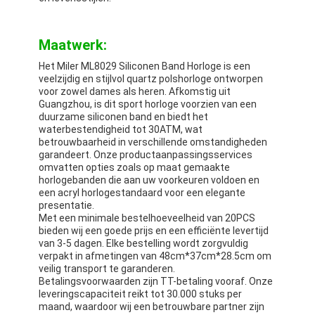
Maatwerk:
Het Miler ML8029 Siliconen Band Horloge is een
veelzijdig en stijlvol quartz polshorloge ontworpen
voor zowel dames als heren. Afkomstig uit
Guangzhou, is dit sport horloge voorzien van een
duurzame siliconen band en biedt het
waterbestendigheid tot 30ATM, wat
betrouwbaarheid in verschillende omstandigheden
garandeert. Onze productaanpassingsservices
omvatten opties zoals op maat gemaakte
horlogebanden die aan uw voorkeuren voldoen en
een acryl horlogestandaard voor een elegante
presentatie.
Met een minimale bestelhoeveelheid van 20PCS
bieden wij een goede prijs en een efficiënte levertijd
van 3-5 dagen. Elke bestelling wordt zorgvuldig
verpakt in afmetingen van 48cm*37cm*28.5cm om
veilig transport te garanderen.
Betalingsvoorwaarden zijn TT-betaling vooraf. Onze
leveringscapaciteit reikt tot 30.000 stuks per
maand, waardoor wij een betrouwbare partner zijn