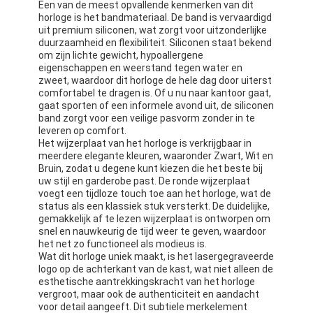
Een van de meest opvallende kenmerken van dit
horloge is het bandmateriaal. De band is vervaardigd
uit premium siliconen, wat zorgt voor uitzonderlijke
duurzaamheid en flexibiliteit. Siliconen staat bekend
om zijn lichte gewicht, hypoallergene
eigenschappen en weerstand tegen water en
zweet, waardoor dit horloge de hele dag door uiterst
comfortabel te dragen is. Of u nu naar kantoor gaat,
gaat sporten of een informele avond uit, de siliconen
band zorgt voor een veilige pasvorm zonder in te
leveren op comfort.
Het wijzerplaat van het horloge is verkrijgbaar in
meerdere elegante kleuren, waaronder Zwart, Wit en
Bruin, zodat u degene kunt kiezen die het beste bij
uw stijl en garderobe past. De ronde wijzerplaat
voegt een tijdloze touch toe aan het horloge, wat de
status als een klassiek stuk versterkt. De duidelijke,
gemakkelijk af te lezen wijzerplaat is ontworpen om
snel en nauwkeurig de tijd weer te geven, waardoor
het net zo functioneel als modieus is.
Wat dit horloge uniek maakt, is het lasergegraveerde
logo op de achterkant van de kast, wat niet alleen de
esthetische aantrekkingskracht van het horloge
vergroot, maar ook de authenticiteit en aandacht
voor detail aangeeft. Dit subtiele merkelement