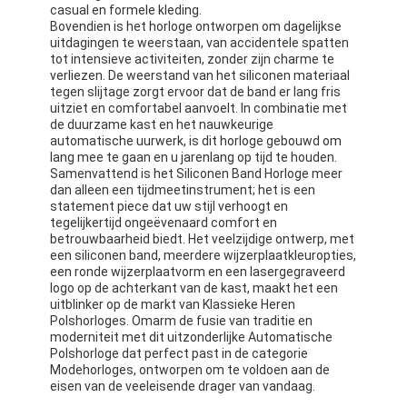
casual en formele kleding.
Fabriekstour
Bovendien is het horloge ontworpen om dagelijkse
uitdagingen te weerstaan, van accidentele spatten
Kwaliteitscontrole
tot intensieve activiteiten, zonder zijn charme te
verliezen. De weerstand van het siliconen materiaal
tegen slijtage zorgt ervoor dat de band er lang fris
Neem contact met ons op
uitziet en comfortabel aanvoelt. In combinatie met
de duurzame kast en het nauwkeurige
Nieuws
automatische uurwerk, is dit horloge gebouwd om
lang mee te gaan en u jarenlang op tijd te houden.
Samenvattend is het Siliconen Band Horloge meer
Gevallen
dan alleen een tijdmeetinstrument; het is een
statement piece dat uw stijl verhoogt en
Blog
tegelijkertijd ongeëvenaard comfort en
betrouwbaarheid biedt. Het veelzijdige ontwerp, met
een siliconen band, meerdere wijzerplaatkleuropties,
een ronde wijzerplaatvorm en een lasergegraveerd
logo op de achterkant van de kast, maakt het een
Kwartspolshorloge
uitblinker op de markt van Klassieke Heren
Polshorloges. Omarm de fusie van traditie en
moderniteit met dit uitzonderlijke Automatische
Huidband kwartshorloge
Polshorloge dat perfect past in de categorie
Modehorloges, ontworpen om te voldoen aan de
Rems horloge van roestvrij staal
eisen van de veeleisende drager van vandaag.