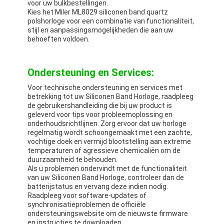
voor uw bulkbestellingen.
Kies het Miler ML8029 siliconen band quartz
polshorloge voor een combinatie van functionaliteit,
stijl en aanpassingsmogelijkheden die aan uw
behoeften voldoen.
Ondersteuning en Services:
Voor technische ondersteuning en services met
betrekking tot uw Siliconen Band Horloge, raadpleeg
de gebruikershandleiding die bij uw product is
geleverd voor tips voor probleemoplossing en
onderhoudsrichtlijnen. Zorg ervoor dat uw horloge
regelmatig wordt schoongemaakt met een zachte,
vochtige doek en vermijd blootstelling aan extreme
temperaturen of agressieve chemicaliën om de
duurzaamheid te behouden.
Als u problemen ondervindt met de functionaliteit
van uw Siliconen Band Horloge, controleer dan de
batterijstatus en vervang deze indien nodig.
Raadpleeg voor software-updates of
synchronisatieproblemen de officiële
ondersteuningswebsite om de nieuwste firmware
en instructies te downloaden.