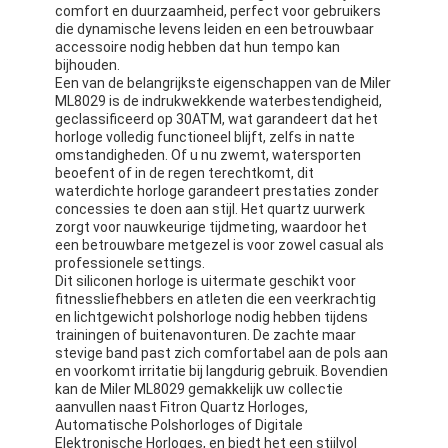
comfort en duurzaamheid, perfect voor gebruikers
die dynamische levens leiden en een betrouwbaar
accessoire nodig hebben dat hun tempo kan
bijhouden.
Een van de belangrijkste eigenschappen van de Miler
ML8029 is de indrukwekkende waterbestendigheid,
geclassificeerd op 30ATM, wat garandeert dat het
horloge volledig functioneel blijft, zelfs in natte
omstandigheden. Of u nu zwemt, watersporten
beoefent of in de regen terechtkomt, dit
waterdichte horloge garandeert prestaties zonder
concessies te doen aan stijl. Het quartz uurwerk
zorgt voor nauwkeurige tijdmeting, waardoor het
een betrouwbare metgezel is voor zowel casual als
professionele settings.
Dit siliconen horloge is uitermate geschikt voor
fitnessliefhebbers en atleten die een veerkrachtig
en lichtgewicht polshorloge nodig hebben tijdens
trainingen of buitenavonturen. De zachte maar
stevige band past zich comfortabel aan de pols aan
en voorkomt irritatie bij langdurig gebruik. Bovendien
kan de Miler ML8029 gemakkelijk uw collectie
aanvullen naast Fitron Quartz Horloges,
Automatische Polshorloges of Digitale
Elektronische Horloges, en biedt het een stijlvol