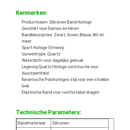
Silicon strap horloge
Kenmerken:
Lady kwarts horloge
Productnaam: Siliconen Band Horloge
Geschikt voor Dames en Heren
Mensen kwarts horloge
Bandkleuropties: Zwart, Groen, Blauw, Wit en
meer
Kwarts licht horloge
Sport Horloge Ontwerp
Uurwerktype: Quartz
Digitaal sporthorloge
Waterdicht voor dagelijks gebruik
Legering Quartz Horloge constructie voor
Stijlvol paar horloge
duurzaamheid
Keramische Polshorloges stijl voor een strakke
Kinderen polshorloge
look
Elastische Band voor comfortabel dragen
Watch Spare Parts
Horloge riem onderdelen
Technische Parameters:
Bandmateriaal
Siliconen