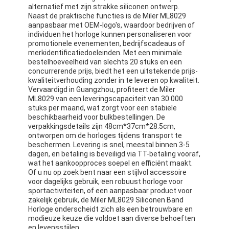
alternatief met zijn strakke siliconen ontwerp.
Naast de praktische functies is de Miler ML8029
aanpasbaar met OEM-logo's, waardoor bedrijven of
individuen het horloge kunnen personaliseren voor
promotionele evenementen, bedrijfscadeaus of
merkidentificatiedoeleinden. Met een minimale
bestelhoeveelheid van slechts 20 stuks en een
concurrerende prijs, biedt het een uitstekende prijs-
kwaliteitverhouding zonder in te leveren op kwaliteit.
Vervaardigd in Guangzhou, profiteert de Miler
ML8029 van een leveringscapaciteit van 30.000
stuks per maand, wat zorgt voor een stabiele
beschikbaarheid voor bulkbestellingen. De
verpakkingsdetails zijn 48cm*37cm*28.5cm,
ontworpen om de horloges tijdens transport te
beschermen. Levering is snel, meestal binnen 3-5
dagen, en betaling is beveiligd via TT-betaling vooraf,
wat het aankoopproces soepel en efficiënt maakt.
Of u nu op zoek bent naar een stijlvol accessoire
voor dagelijks gebruik, een robuust horloge voor
sportactiviteiten, of een aanpasbaar product voor
zakelijk gebruik, de Miler ML8029 Siliconen Band
Horloge onderscheidt zich als een betrouwbare en
modieuze keuze die voldoet aan diverse behoeften
en levensstijlen.