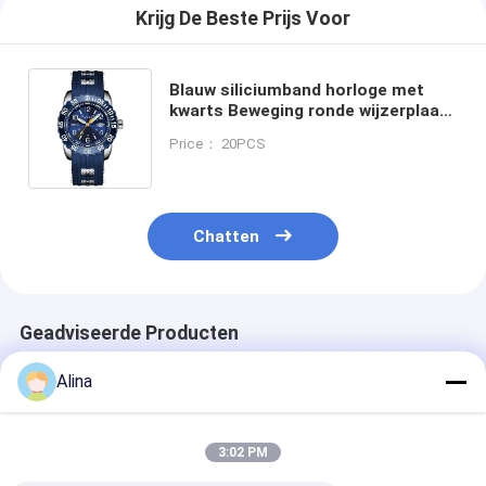
Krijg De Beste Prijs Voor
Blauw siliciumband horloge met
kwarts Beweging ronde wijzerplaat
Geschikt voor kantoor dragen en
Price： 20PCS
outdoor sport Comfortabel
Chatten
Geadviseerde Producten
Alina
3:02 PM