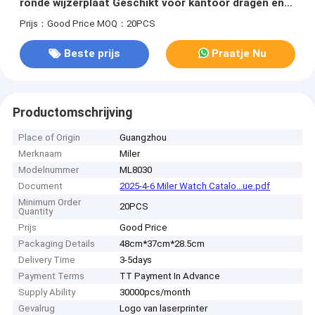
ronde wijzerplaat Geschikt voor kantoor dragen en
outdoor sport Comfortabel
Prijs：Good Price
MOQ：20PCS
Beste prijs
Praatje Nu
Productomschrijving
Place of Origin
Guangzhou
Merknaam
Miler
Modelnummer
ML8030
Document
2025-4-6 Miler Watch Catalo...ue.pdf
Minimum Order
20PCS
Quantity
Prijs
Good Price
Packaging Details
48cm*37cm*28.5cm
Delivery Time
3-5days
Payment Terms
TT Payment In Advance
Supply Ability
30000pcs/month
Gevalrug
Logo van laserprinter