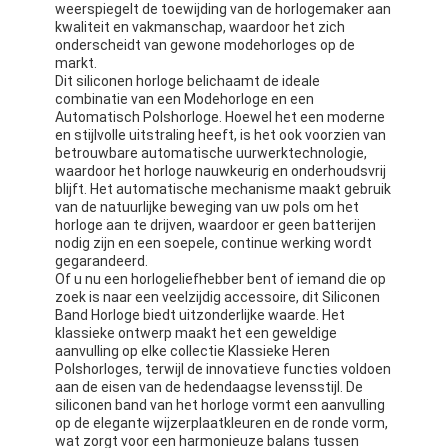
weerspiegelt de toewijding van de horlogemaker aan
kwaliteit en vakmanschap, waardoor het zich
onderscheidt van gewone modehorloges op de
markt.
Dit siliconen horloge belichaamt de ideale
combinatie van een Modehorloge en een
Automatisch Polshorloge. Hoewel het een moderne
en stijlvolle uitstraling heeft, is het ook voorzien van
betrouwbare automatische uurwerktechnologie,
waardoor het horloge nauwkeurig en onderhoudsvrij
blijft. Het automatische mechanisme maakt gebruik
van de natuurlijke beweging van uw pols om het
horloge aan te drijven, waardoor er geen batterijen
nodig zijn en een soepele, continue werking wordt
gegarandeerd.
Of u nu een horlogeliefhebber bent of iemand die op
zoek is naar een veelzijdig accessoire, dit Siliconen
Band Horloge biedt uitzonderlijke waarde. Het
klassieke ontwerp maakt het een geweldige
Thuis
aanvulling op elke collectie Klassieke Heren
Polshorloges, terwijl de innovatieve functies voldoen
Producten
aan de eisen van de hedendaagse levensstijl. De
siliconen band van het horloge vormt een aanvulling
Over Ons
op de elegante wijzerplaatkleuren en de ronde vorm,
wat zorgt voor een harmonieuze balans tussen