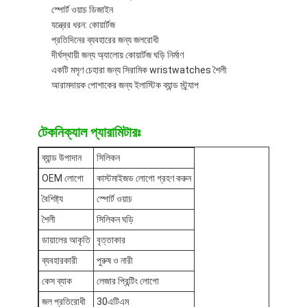
স্পোর্ট ওয়াচ ডিজাইন
কারখানা ভ্রমণ
যন্ত্রের ধরন: কোয়ার্টজ
প্রতিদিনের ব্যবহারের জন্য জলরোধী
মান নিয়ন্ত্রণ
দীর্ঘস্থায়ী জন্য অ্যালোয় কোয়ার্টজ ঘড়ি নির্মাণ
একটি মসৃণ চেহারা জন্য সিরামিক wristwatches শৈলী
যোগাযোগ করুন
আরামদায়ক পোশাকের জন্য ইলাস্টিক ব্যান্ড স্ট্র্যাপ
খবর
টেকনিক্যাল প্যারামিটারঃ
মামলা
ব্যান্ড উপাদান
সিলিকন
ব্লগ
OEM লোগো
কাস্টমাইজড লোগো গ্রহণ করুন
বৈশিষ্ট্য
স্পোর্ট ওয়াচ
শৈলী
সিলিকন ঘড়ি
কোয়ার্টজ কব্জি ঘড়ি
ডায়ালের আকৃতি
বৃত্তাকার
চামড়া চাবুক কোয়ার্টজ ঘড়ি
ব্যবহারকারী
পুরুষ ও নারী
কেস ব্যাক
লেজার প্রিন্টিং লোগো
স্টেইনলেস স্টীল স্ট্র্যাপ ঘড়ি
জল প্রতিরোধী
30এটিএম