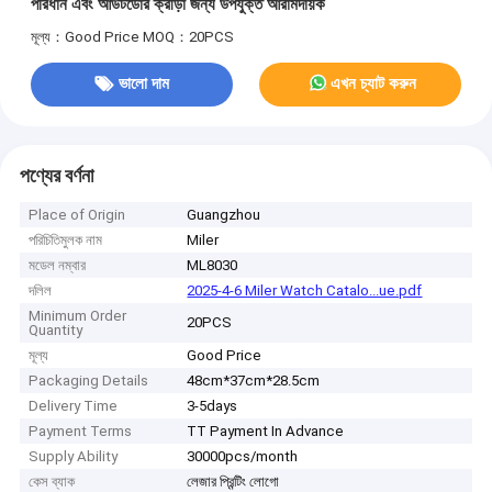
পরিধান এবং আউটডোর ক্রীড়া জন্য উপযুক্ত আরামদায়ক
মূল্য：Good Price
MOQ：20PCS
ভালো দাম
এখন চ্যাট করুন
পণ্যের বর্ণনা
Place of Origin
Guangzhou
পরিচিতিমুলক নাম
Miler
মডেল নম্বার
ML8030
দলিল
2025-4-6 Miler Watch Catalo...ue.pdf
Minimum Order
20PCS
Quantity
মূল্য
Good Price
Packaging Details
48cm*37cm*28.5cm
Delivery Time
3-5days
Payment Terms
TT Payment In Advance
Supply Ability
30000pcs/month
কেস ব্যাক
লেজার প্রিন্টিং লোগো