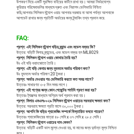
উপকরণ দিয়ে একটি সুরক্ষিত বাইরের কার্টনে রাখা হয়। আমরা নির্ভরযোগ্য
কুরিয়ার পরিষেবাগুলির মাধ্যমে দ্রুত এবং নিরাপদ ডেলিভারি নিশ্চিত
করি,আপনার সিলিকন স্ট্র্যাপ ওয়াচ আপনার দরজায় না আসা পর্যন্ত আপনাকে
আপডেট রাখার জন্য প্রতিটি অর্ডারের জন্য ট্র্যাকিং তথ্য প্রদান করে.
FAQ:
প্রশ্ন: এই সিলিকন স্ট্র্যাপ ঘড়ির ব্র্যান্ড এবং মডেল নম্বর কি?
উত্তর: ঘড়িটি মিলার ব্র্যান্ডের, এবং মডেল নম্বর হল ML8029.
প্রশ্ন: সিলিকন স্ট্র্যাপ ওয়াচ কোথায় তৈরি হয়?
উঃ এই ঘড়ি গুয়াংঝোতে তৈরি।
প্রশ্ন: এই ঘড়ি কেনার জন্য ন্যূনতম অর্ডার পরিমাণ কত?
উঃ ন্যূনতম অর্ডার পরিমাণ 20 টুকরা।
প্রশ্ন: অর্ডার দেওয়ার পর ডেলিভারি করতে কত সময় লাগে?
উত্তরঃ সাধারণত ৩-৫ দিন সময় লাগে।
প্রশ্ন: এই পণ্যের জন্য কোন পেমেন্টের শর্তাদি গ্রহণ করা হয়?
উত্তরঃ ট্যাক্সের মাধ্যমে অগ্রিম অর্থ প্রদান করা হয়।
প্রশ্ন: মিলার এমএল৮০২৯ সিলিকন স্ট্র্যাপ ওয়াচের সরবরাহ ক্ষমতা কত?
উত্তর: সরবরাহ ক্ষমতা প্রতি মাসে ৩০,০০০ টুকরা।
প্রশ্ন: আপনি কি ঘড়ির প্যাকেজিং সম্পর্কে বিস্তারিত বলতে পারেন?
উত্তরঃ প্যাকেজিংয়ের মাত্রা ৪৮ সেমি x ৩৭ সেমি x ২৮.৫ সেমি।
প্রশ্ন: সিলিকন স্ট্র্যাপ ওয়াচের দাম কেমন?
উত্তর: ঘড়িটি একটি ভাল মূল্যে দেওয়া হয়, যা মানের জন্য দুর্দান্ত মূল্য নিশ্চিত
করে।