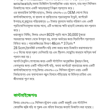
wristwatch,অথবা ডিজিটাল ইলেকট্রনিক ওয়াচ মডেল, তার মসৃণ সিলিকন
ডিজাইনের সাথে একটি আড়ম্বরপূর্ণ বিকল্প প্রস্তাব করে।
এর ব্যবহারিক বৈশিষ্ট্য ছাড়াও, মিলার এমএল৮০২৯ OEM লোগো দিয়ে
কাস্টমাইজযোগ্য, যা ব্যবসা বা ব্যক্তিদের প্রচারমূলক ইভেন্ট, কর্পোরেট
উপহার,বা ব্র্যান্ডের পরিচয়মাত্র ২০ টাকার ন্যূনতম অর্ডার পরিমাণ এবং একটি
প্রতিযোগিতামূলক দামের সাথে, এটি গুণমানের ক্ষতি ছাড়াই চমৎকার মান প্রদান
করে।
গুয়াংজুতে নির্মিত, মিলার এমএল 8029 প্রতি মাসে 30,000 টুকরো
সরবরাহের ক্ষমতা থেকে উপকৃত হয়, বাল্ক অর্ডারের জন্য স্থিতিশীল প্রাপ্যতা
নিশ্চিত করে। প্যাকেজিংয়ের বিবরণ 48cm * 37cm *
28.5cm,ট্রানজিট চলাকালীন ঘড়ি রক্ষা করার জন্য ডিজাইন করাসাধারণত
৩-৫ দিনের মধ্যে দ্রুত ডেলিভারি হয় এবং ট্রিপল পেমেন্টের মাধ্যমে অগ্রিম অর্থ
প্রদান করা হয়।
আপনি দৈনন্দিন পোশাকের জন্য একটি স্টাইলিশ আনুষাঙ্গিক খুঁজছেন কিনা,
খেলাধুলার জন্য একটি শক্তিশালী ঘড়ি, অথবা কর্পোরেট ব্যবহারের জন্য একটি
কাস্টমাইজযোগ্য পণ্য,মিলার এমএল৮০২৯ সিলিকন স্ট্র্যাপ ওয়াচ একটি
নির্ভরযোগ্য এবং ফ্যাশনেবল পছন্দ হিসাবে দাঁড়িয়েছে যা বিভিন্ন চাহিদা এবং
জীবনধারা পূরণ করে.
কাস্টমাইজেশনঃ
মিলার এমএল৮০২৯ সিলিকন স্ট্র্যাপ ওয়াচ একটি বহুমুখী এবং স্টাইলিশ
কোয়ার্টজ কব্জি ঘড়ি যা পুরুষ এবং মহিলা উভয়ের জন্যই ডিজাইন করা হয়েছে।