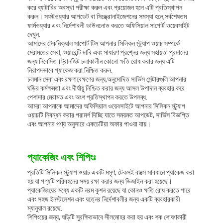
করে ব্যাটারির অবস্থা পরীক্ষা করুন এবং প্রয়োজন হলে এটি প্রতিস্থাপন
করুন। সফটওয়্যার আপডেট বা সিঙ্ক্রোনাইজেশনের সমস্যা হলে,সর্বশেষতম
ফার্মওয়্যার এবং নির্দেশাবলী ডাউনলোড করতে অফিসিয়াল সাপোর্ট ওয়েবসাইট
দেখুন.
আমাদের টেকনিক্যাল সাপোর্ট টিম আপনার সিলিকন স্ট্র্যাপ ওয়াচ সম্পর্কে
মেরামতের সেবা, ওয়ারেন্টি দাবি এবং সাধারণ প্রশ্নের জন্য সহায়তা প্রদানের
জন্য নিবেদিত।ট্রানজিট চলাকালীন কোনো ক্ষতি রোধ করার জন্য এটি
নিরাপদভাবে প্যাকেজ করা নিশ্চিত করুন.
চলমান সেবা এবং রক্ষণাবেক্ষণের জন্য,অনুমোদিত সার্ভিস সেন্টারগুলি আপনার
ঘড়ির কর্মক্ষমতা এবং দীর্ঘায়ু নিশ্চিত করার জন্য আসল উপাদান ব্যবহার করে
পেশাদার মেরামত এবং অংশ প্রতিস্থাপন করতে উপলব্ধ.
আমরা আপনাকে আমাদের অফিসিয়াল ওয়েবসাইটে আপনার সিলিকন স্ট্র্যাপ
ওয়াচটি নিবন্ধন করার পরামর্শ দিচ্ছি যাতে সময়মত আপডেট, সার্ভিস বিজ্ঞপ্তি
এবং আপনার পণ্য অনুসারে একচেটিয়া অফার পাওয়া যায়।
প্যাকেজিং এবং শিপিংঃ
প্রতিটি সিলিকন স্ট্র্যাপ ওয়াচ একটি মসৃণ, টেকসই বাক্সে সাবধানে প্যাকেজ করা
হয় যা পণ্যটি পরিবহনের সময় রক্ষা করার জন্য ডিজাইন করা হয়েছে।
প্যাকেজিংয়ের মধ্যে একটি নরম কুশন রয়েছে যা কোনও ক্ষতি রোধ করতে পারে
এবং সহজ ইনস্টলেশন এবং যত্নের নির্দেশাবলীর জন্য একটি ব্যবহারকারী
ম্যানুয়াল রয়েছে.
শিপিংয়ের জন্য, ঘড়িটি সুরক্ষিতভাবে সীলমোহর করা হয় এবং শক শোষণকারী