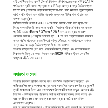
এই স্পোর্টস ঘড়িতে একটি টেকসই সিলিকন স্ট্র্যাপ রয়েছে এবং এটি 30ATM
পর্যন্ত জল প্রতিরোধের প্রস্তাব দেয়, বিভিন্ন অবস্থার মধ্যে নির্ভরযোগ্যতা
নিশ্চিত করে।আমাদের পণ্য কাস্টমাইজেশন সেবা যেমন আপনার পছন্দ অনুসারে
কাস্টম ঘড়ি স্ট্র্যাপ এবং মার্জিত প্রদর্শন জন্য এক্রাইলিক ঘড়ি স্ট্যান্ড মত
অপশন অন্তর্ভুক্ত.
সর্বনিম্ন অর্ডার পরিমাণ 20PCS এর সাথে, আমরা একটি ভাল মূল্য এবং 3-5
দিনের দক্ষ ডেলিভারি সময় সরবরাহ করি। নিরাপদ পরিবহন নিশ্চিত করার জন্য
প্রতিটি অর্ডার 48cm * 37cm * 28.5cm এর মাত্রায় সাবধানে
প্যাকেজ করা হয়।পেমেন্টের শর্তাবলী হল TT অগ্রিম পেমেন্টআমাদের সরবরাহ
ক্ষমতা প্রতি মাসে ৩০ হাজার টুকরো পর্যন্ত পৌঁছেছে, যা আমাদেরকে আপনার
বাল্ক অর্ডারের জন্য নির্ভরযোগ্য অংশীদার করে তোলে।
আপনার চাহিদাগুলি পূরণ করে এমন কার্যকারিতা, স্টাইল এবং কাস্টমাইজেশন
বিকল্পগুলির মিশ্রণের জন্য মিলার এমএল 8029 সিলিকন স্ট্র্যাপ কোয়ার্টজ
আঙ্গুলের ঘড়িটি চয়ন করুন।
সহায়তা ও সেবা:
আপনার সিলিকন স্ট্র্যাপ ওয়াচের সাথে সম্পর্কিত প্রযুক্তিগত সহায়তা এবং
পরিষেবাগুলির জন্য, আপনার পণ্যের সাথে সরবরাহিত ব্যবহারকারীর ম্যানুয়ালটি
ত্রুটি সমাধানের টিপস এবং রক্ষণাবেক্ষণ নির্দেশাবলীর জন্য দেখুন।আপনার ঘড়ি
নিয়মিত একটি নরম সঙ্গে পরিষ্কার করা হয় তা নিশ্চিত করুন, ভিজা কাপড় এবং
তার স্থায়িত্ব বজায় রাখার জন্য চরম তাপমাত্রা বা কঠোর রাসায়নিক
এক্সপোজার এড়াতে।
যদি আপনার সিলিকন স্ট্র্যাপ ওয়াচের কার্যকারিতায় কোন সমস্যা হয়, তাহলে দয়া