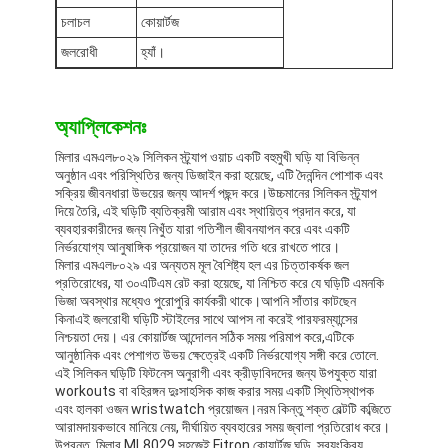
সিলিকন স্ট্র্যাপ ওয়াচ
চলাচল
কোয়ার্টজ
জলরোধী
হ্যাঁ।
লেডি কোয়ার্টজ ওয়াচ
পুরুষদের কোয়ার্টজ ওয়াচ
অ্যাপ্লিকেশনঃ
কোয়ার্টজ লাইট ওয়াচ
মিলার এমএল৮০২৯ সিলিকন স্ট্র্যাপ ওয়াচ একটি বহুমুখী ঘড়ি যা বিভিন্ন
অনুষ্ঠান এবং পরিস্থিতির জন্য ডিজাইন করা হয়েছে, এটি দৈনন্দিন পোশাক এবং
ডিজিটাল স্পোর্ট ওয়াচ
সক্রিয় জীবনধারা উভয়ের জন্য আদর্শ পছন্দ করে।উচ্চমানের সিলিকন স্ট্র্যাপ
দিয়ে তৈরি, এই ঘড়িটি ব্যতিক্রমী আরাম এবং স্থায়িত্ব প্রদান করে, যা
ব্যবহারকারীদের জন্য নিখুঁত যারা গতিশীল জীবনযাপন করে এবং একটি
স্টাইলিশ দম্পতি ঘড়ি
নির্ভরযোগ্য আনুষাঙ্গিক প্রয়োজন যা তাদের গতি ধরে রাখতে পারে।
মিলার এমএল৮০২৯ এর অন্যতম মূল বৈশিষ্ট্য হল এর চিত্তাকর্ষক জল
বাচ্চাদের কব্জি ঘড়ি
প্রতিরোধের, যা ৩০এটিএম রেট করা হয়েছে, যা নিশ্চিত করে যে ঘড়িটি এমনকি
ভিজা অবস্থার মধ্যেও পুরোপুরি কার্যকরী থাকে।আপনি সাঁতার কাটছেন
কিনাএই জলরোধী ঘড়িটি স্টাইলের সাথে আপস না করেই পারফরম্যান্সের
ওয়াচ রিপেয়ার পার্টস
নিশ্চয়তা দেয়। এর কোয়ার্টজ আন্দোলন সঠিক সময় পরিমাপ করে,এটিকে
আনুষ্ঠানিক এবং পেশাগত উভয় ক্ষেত্রেই একটি নির্ভরযোগ্য সঙ্গী করে তোলে.
চাবুক খুচরা যন্ত্রাংশ দেখুন
এই সিলিকন ঘড়িটি ফিটনেস অনুরাগী এবং ক্রীড়াবিদদের জন্য উপযুক্ত যারা
workouts বা বহিরঙ্গন দুঃসাহসিক কাজ করার সময় একটি স্থিতিস্থাপক
এবং হালকা ওজন wristwatch প্রয়োজন।নরম কিন্তু শক্ত বেল্টটি কব্জিতে
আরামদায়কভাবে মানিয়ে নেয়, দীর্ঘায়িত ব্যবহারের সময় জ্বালা প্রতিরোধ করে।
উপরন্তু, মিলার ML8029 সহজেই Fitron কোয়ার্টজ ঘড়ি, স্বয়ংক্রিয়