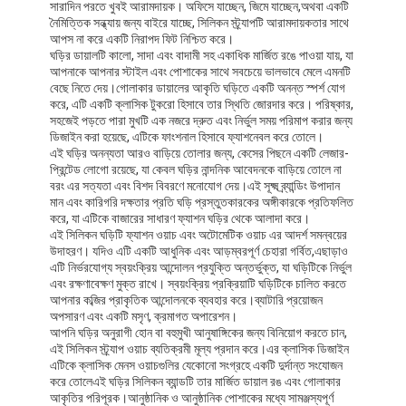
সারাদিন পরতে খুবই আরামদায়ক। অফিসে যাচ্ছেন, জিমে যাচ্ছেন,অথবা একটি
নৈমিত্তিক সন্ধ্যায় জন্য বাইরে যাচ্ছে, সিলিকন স্ট্র্যাপটি আরামদায়কতার সাথে
আপস না করে একটি নিরাপদ ফিট নিশ্চিত করে।
ঘড়ির ডায়ালটি কালো, সাদা এবং বাদামী সহ একাধিক মার্জিত রঙে পাওয়া যায়, যা
আপনাকে আপনার স্টাইল এবং পোশাকের সাথে সবচেয়ে ভালভাবে মেলে এমনটি
বেছে নিতে দেয়।গোলাকার ডায়ালের আকৃতি ঘড়িতে একটি অনন্ত স্পর্শ যোগ
করে, এটি একটি ক্লাসিক টুকরো হিসাবে তার স্থিতি জোরদার করে। পরিষ্কার,
সহজেই পড়তে পারা মুখটি এক নজরে দ্রুত এবং নির্ভুল সময় পরিমাপ করার জন্য
ডিজাইন করা হয়েছে, এটিকে ফাংশনাল হিসাবে ফ্যাশনেবল করে তোলে।
এই ঘড়ির অনন্যতা আরও বাড়িয়ে তোলার জন্য, কেসের পিছনে একটি লেজার-
প্রিন্টেড লোগো রয়েছে, যা কেবল ঘড়ির নান্দনিক আবেদনকে বাড়িয়ে তোলে না
বরং এর সত্যতা এবং বিশদ বিবরণে মনোযোগ দেয়।এই সূক্ষ্ম ব্র্যান্ডিং উপাদান
মান এবং কারিগরি দক্ষতার প্রতি ঘড়ি প্রস্তুতকারকের অঙ্গীকারকে প্রতিফলিত
করে, যা এটিকে বাজারের সাধারণ ফ্যাশন ঘড়ির থেকে আলাদা করে।
এই সিলিকন ঘড়িটি ফ্যাশন ওয়াচ এবং অটোমেটিক ওয়াচ এর আদর্শ সমন্বয়ের
উদাহরণ। যদিও এটি একটি আধুনিক এবং আড়ম্বরপূর্ণ চেহারা গর্বিত,এছাড়াও
এটি নির্ভরযোগ্য স্বয়ংক্রিয় আন্দোলন প্রযুক্তি অন্তর্ভুক্ত, যা ঘড়িটিকে নির্ভুল
এবং রক্ষণাবেক্ষণ মুক্ত রাখে। স্বয়ংক্রিয় প্রক্রিয়াটি ঘড়িটিকে চালিত করতে
আপনার কব্জির প্রাকৃতিক আন্দোলনকে ব্যবহার করে।ব্যাটারি প্রয়োজন
অপসারণ এবং একটি মসৃণ, ক্রমাগত অপারেশন।
আপনি ঘড়ির অনুরাগী হোন বা বহুমুখী আনুষাঙ্গিকের জন্য বিনিয়োগ করতে চান,
এই সিলিকন স্ট্র্যাপ ওয়াচ ব্যতিক্রমী মূল্য প্রদান করে।এর ক্লাসিক ডিজাইন
এটিকে ক্লাসিক মেনস ওয়াচগুলির যেকোনো সংগ্রহে একটি দুর্দান্ত সংযোজন
করে তোলেএই ঘড়ির সিলিকন ব্যান্ডটি তার মার্জিত ডায়াল রঙ এবং গোলাকার
আকৃতির পরিপূরক।আনুষ্ঠানিক ও আনুষ্ঠানিক পোশাকের মধ্যে সামঞ্জস্যপূর্ণ