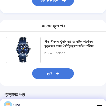
এখন চ্যাট করুন
এর সেরা মূল্য পান
নীল সিলিকন স্ট্র্যাপ ঘড়ি কোয়ার্টজ আন্দোলন
বৃত্তাকার ডায়াল বৈশিষ্ট্যযুক্ত অফিস পরিধান এবং
আউটডোর ক্রীড়া জন্য উপযুক্ত আরামদায়ক
Price： 20PCS
চ্যাট
প্রস্তাবিত পণ্য
Alina