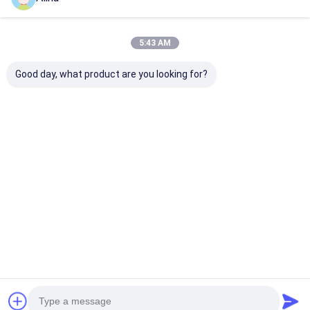
5:43 AM
Good day, what product are you looking for?
কাস্টমাইজড লোগো সিলিকন
ক্রীড়া ঘড়ি কোয়ার্টজ কব্জি ঘড়ি
পুরুষ এবং মহিলা কোয়ার
স্ট্র্যাপ ঘড়ি রাউন্ড ডায়াল আকৃতি
সিলিকন ঘড়ি স্টাইলিশ টেকসই
রাউন্ড ডায়াল ক্লাসিক
এবং লেজার প্রিন্টিং লোগো কেস
আরামদায়ক উপযুক্ত ব্যবসা
মার্জিত চেহারা ব্যবসায়
ব্যাক সহ সচেতনতা জন্য
নৈমিত্তিক এবং বহিরঙ্গন কার্যক্রম
আনুষ্ঠানিক এবং আউট
ডিজাইন করা
কার্যক্রম জন্য নিখুঁত
ভালো দাম
ভালো দাম
ভালো দাম
বাড়ি
আমাদের
আমাদের সাথে যোগাযোগ
Desktop
সম্পর্কে
করুন
Site
সাইট ম্যাপ
গোপনীয়তা নীতি
গুণ
কোয়ার্টজ কব্জি ঘড়ি
চীন কারখানা.Copyright © 2026 Guangzhou Miler Watch
Co., Ltd. All Rights Reserved.