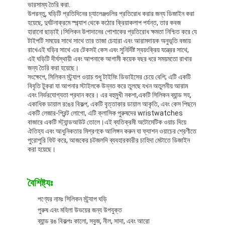
ভারসাম্য তৈরি করা.
উপরন্তু, ঘড়িটি প্রতিদিনের চ্যালেঞ্জগুলির প্রতিরোধ করার জন্য ডিজাইন করা
হয়েছে, দুর্ঘটনাক্রমে স্প্ল্যাশ থেকে কঠোর ক্রিয়াকলাপ পর্যন্ত, তার কবজ
হারানো ছাড়াই।সিলিকন উপাদানের পোশাকের প্রতিরোধ ক্ষমতা নিশ্চিত করে যে
টাইপটি সময়ের সাথে সাথে তার তাজা চেহারা এবং আরামদায়ক অনুভূতি বজায়
রাখেএই ঘড়ির সাথে এর টেকসই কেস এবং সুনির্দিষ্ট স্বয়ংক্রিয় যন্ত্রের সাথে,
এই ঘড়িটি দীর্ঘস্থায়ী এবং আপনাকে আগামী কয়েক বছর ধরে সময়মতো রাখার
জন্য তৈরি করা হয়েছে।
সংক্ষেপে, সিলিকন স্ট্র্যাপ ওয়াচ শুধু টাইমিং ডিভাইসের চেয়ে বেশি; এটি একটি
বিবৃতি টুকরা যা আপনার স্টাইলকে উন্নত করে তুলছে যখন অতুলনীয় আরাম
এবং নির্ভরযোগ্যতা প্রদান করে। এর বহুমুখী নকশা,একটি সিলিকন ব্যান্ড সহ,
একাধিক ডায়াল রঙের বিকল্প, একটি বৃত্তাকার ডায়াল আকৃতি, এবং কেস পিছনে
একটি লেজার-প্রিন্ট লোগো, এটি ক্লাসিক পুরুষদের wristwatches
বাজারে একটি স্ট্যান্ডআউট তোলে।এই ব্যতিক্রমী অটোমেটিক ওয়াচ দিয়ে
ঐতিহ্য এবং আধুনিকতার মিশ্রণকে আলিঙ্গন করুন যা ফ্যাশন ওয়াচের শ্রেণীতে
পুরোপুরি ফিট করে, আজকের চটজলদি ব্যবহারকারীর চাহিদা মেটাতে ডিজাইন
করা হয়েছে।
বাড়ি
বৈশিষ্ট্যঃ
পণ্য
পণ্যের নামঃ সিলিকন স্ট্র্যাপ ঘড়ি
পুরুষ এবং মহিলা উভয়ের জন্য উপযুক্ত
আমাদের সম্বন্ধে
ব্যান্ড রঙ বিকল্পঃ কালো, সবুজ, নীল, সাদা, এবং আরো