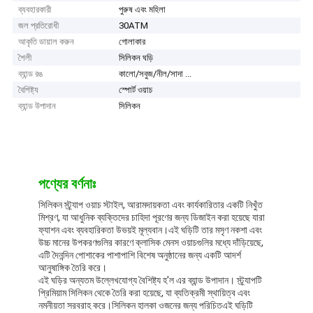
ব্যবহারকারী
পুরুষ এবং মহিলা
জল প্রতিরোধী
30ATM
আকৃতি ডায়াল করুন
গোলাকার
শৈলী
সিলিকন ঘড়ি
ব্যান্ড রঙ
কালো/সবুজ/নীল/সাদা ...
বৈশিষ্ট্য
স্পোর্ট ওয়াচ
ব্যান্ড উপাদান
সিলিকন
পণ্যের বর্ণনাঃ
সিলিকন স্ট্র্যাপ ওয়াচ স্টাইল, আরামদায়কতা এবং কার্যকারিতার একটি নিখুঁত
মিশ্রণ, যা আধুনিক ব্যক্তিদের চাহিদা পূরণের জন্য ডিজাইন করা হয়েছে যারা
ফ্যাশন এবং ব্যবহারিকতা উভয়ই মূল্যবান।এই ঘড়িটি তার মসৃণ নকশা এবং
উচ্চ মানের উপকরণগুলির কারণে ক্লাসিক মেনস ওয়াচগুলির মধ্যে দাঁড়িয়েছে,
এটি দৈনন্দিন পোশাকের পাশাপাশি বিশেষ অনুষ্ঠানের জন্য একটি আদর্শ
আনুষাঙ্গিক তৈরি করে।
এই ঘড়ির অন্যতম উল্লেখযোগ্য বৈশিষ্ট্য হ'ল এর ব্যান্ড উপাদান। স্ট্র্যাপটি
প্রিমিয়াম সিলিকন থেকে তৈরি করা হয়েছে, যা ব্যতিক্রমী স্থায়িত্ব এবং
নমনীয়তা সরবরাহ করে।সিলিকন হালকা ওজনের জন্য পরিচিতএই ঘড়িটি