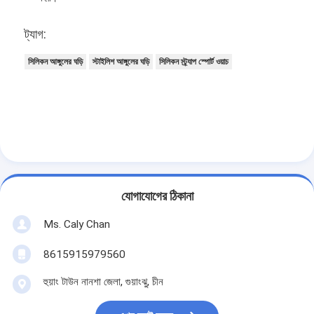
ট্যাগ:
সিলিকন আঙ্গুলের ঘড়ি
স্টাইলিশ আঙ্গুলের ঘড়ি
সিলিকন স্ট্র্যাপ স্পোর্ট ওয়াচ
যোগাযোগের ঠিকানা
Ms. Caly Chan
8615915979560
হুয়াং টাউন নানশা জেলা, গুয়াংঝু, চীন