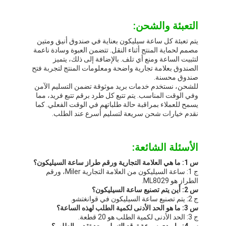
التعبئة والشحن:
يتم تعبئة كل ساعة سيليكون بعناية في صندوق أنيق ومتين
مصمم لحماية المنتج أثناء النقل. تتضمن العبوة وسادة ناعمة
لتثبيت الساعة ومنع أي تلف. بالإضافة إلى ذلك، يتميز
الصندوق بعلامة تجارية واضحة ومعلومات المنتج لتجربة فتح
صندوق محسنة.
للشحن، نستخدم خدمات بريد موثوقة تضمن التسليم الآمن
وفي الوقت المناسب. يتم تتبع كل طرد برقم تتبع فريد، مما
يسمح للعملاء بمراقبة حالة طلباتهم في الوقت الفعلي. كما
نقدم خيارات شحن سريعة لتسليم أسرع عند الطلب.
الأسئلة الشائعة:
س 1: ما هي العلامة التجارية ورقم طراز ساعة السيليكون؟
ج 1: ساعة السيليكون من العلامة التجارية Miler، ورقم
الطراز هو ML8029.
س 2: أين يتم تصنيع ساعة السيليكون؟
ج 2: يتم تصنيع ساعة السيليكون في قوانغتشو.
س 3: ما هو الحد الأدنى لكمية الطلب لهذه الساعة؟
ج 3: الحد الأدنى لكمية الطلب هو 20 قطعة.
س 4: ما مدى سرعة توقع التسليم بعد تقديم الطلب؟