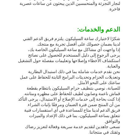
لتجار التجزئة والمتحمسين الذين يبحثون عن ساعات عصرية
فاخرة.
الدعم والخدمات:
شكرًا لاختيارك ساعة السيليكون. يلتزم فريق الدعم الفني
لدينا بضمان حصولك على أفضل تجربة مع منتجك.
إذا واجهت أي مشاكل مع ساعة السيليكون الخاصة بك،
يرجى الرجوع إلى دليل المستخدم للحصول على نصائح
استكشاف الأخطاء وإصلاحها وتعليمات مفصلة حول التشغيل
والعناية.
نحن نقدم خدمات شاملة بما في ذلك استبدال البطارية
وتعديلات الحزام وتحديثات البرامج الثابتة للحفاظ على عمل
ساعتك على النحو الأمثل.
للصيانة، نوصي بتنظيف حزام السيليكون بانتظام بقطعة
قماش ناعمة وصابون لطيف للحفاظ على مظهره ومتانته.
إذا كنت بحاجة إلى خدمات الإصلاح أو الاستبدال، يرجى التأكد
من أن المنتج ضمن فترة الضمان ومرفقًا بإثبات الشراء.
فريق الدعم لدينا متاح للمساعدة في أي استفسارات فنية
تتعلق بساعة السيليكون، بما في ذلك الإعداد والميزات
والتوافق.
نسعى جاهدين لتقديم خدمة سريعة وفعالة لتعزيز رضاك
وثقتك في منتجاتنا.