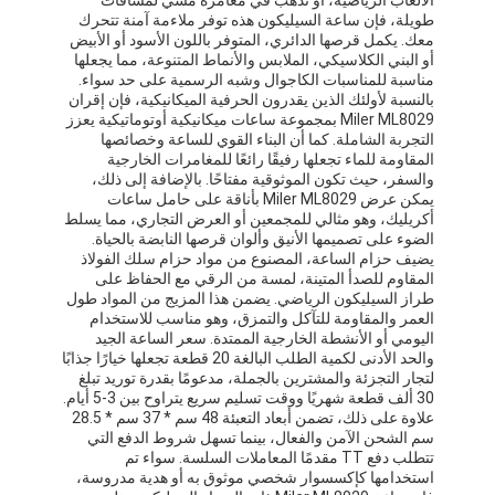
طويلة، فإن ساعة السيليكون هذه توفر ملاءمة آمنة تتحرك
معك. يكمل قرصها الدائري، المتوفر باللون الأسود أو الأبيض
أو البني الكلاسيكي، الملابس والأنماط المتنوعة، مما يجعلها
مناسبة للمناسبات الكاجوال وشبه الرسمية على حد سواء.
بالنسبة لأولئك الذين يقدرون الحرفية الميكانيكية، فإن إقران
Miler ML8029 بمجموعة ساعات ميكانيكية أوتوماتيكية يعزز
التجربة الشاملة. كما أن البناء القوي للساعة وخصائصها
المقاومة للماء تجعلها رفيقًا رائعًا للمغامرات الخارجية
والسفر، حيث تكون الموثوقية مفتاحًا. بالإضافة إلى ذلك،
يمكن عرض Miler ML8029 بأناقة على حامل ساعات
أكريليك، وهو مثالي للمجمعين أو العرض التجاري، مما يسلط
الضوء على تصميمها الأنيق وألوان قرصها النابضة بالحياة.
يضيف حزام الساعة، المصنوع من مواد حزام سلك الفولاذ
المقاوم للصدأ المتينة، لمسة من الرقي مع الحفاظ على
طراز السيليكون الرياضي. يضمن هذا المزيج من المواد طول
العمر والمقاومة للتآكل والتمزق، وهو مناسب للاستخدام
اليومي أو الأنشطة الخارجية الممتدة. سعر الساعة الجيد
والحد الأدنى لكمية الطلب البالغة 20 قطعة تجعلها خيارًا جذابًا
لتجار التجزئة والمشترين بالجملة، مدعومًا بقدرة توريد تبلغ
30 ألف قطعة شهريًا ووقت تسليم سريع يتراوح بين 3-5 أيام.
علاوة على ذلك، تضمن أبعاد التعبئة 48 سم * 37 سم * 28.5
سم الشحن الآمن والفعال، بينما تسهل شروط الدفع التي
تتطلب دفع TT مقدمًا المعاملات السلسة. سواء تم
استخدامها كإكسسوار شخصي موثوق به أو هدية مدروسة،