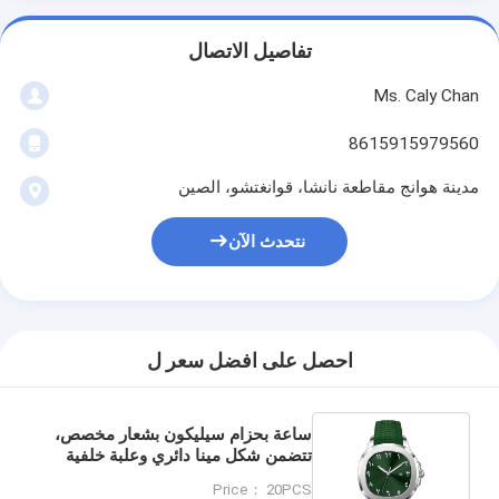
تفاصيل الاتصال
Ms. Caly Chan
8615915979560
مدينة هوانج مقاطعة نانشا، قوانغتشو، الصين
نتحدث الآن
احصل على افضل سعر ل
ساعة بحزام سيليكون بشعار مخصص،
تتضمن شكل مينا دائري وعلبة خلفية
بطباعة ليزر للشعار، مصممة للتوعية
Price： 20PCS