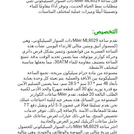
فإن ساعة Miler ML8029 ذات السوار السيليكوني تلبي
متطلبات نمط الحياة الحديث، وتوفر أداءً مقاومًا للماء
وتصميمًا أنيقًا وميزات عملية لمختلف المناسبات.
التخصيص:
نقدم ساعة Miler ML8029 ذات السوار السيليكوني، وهي
إكسسوار أنيق ومتين مثالي للارتداء اليومي. نشأت هذه
الساعة العصرية من قوانغتشو، وتتميز بشكل قرص دائري
وحركة كوارتز موثوقة، مما يضمن تحديد الوقت بدقة. تتمتع
الساعة بتصنيف مقاومة للماء 30ATM، مما يجعلها مناسبة
لمختلف الأنشطة.
مصنوعة من مادة حزام سيليكون مريحة، تجمع الساعة
السيليكونية بين الأناقة والعملية. يتم تعبئة كل وحدة بعناية
بأبعاد 48 سم * 37 سم * 28.5 سم، مما يضمن التسليم الآمن.
مع قدرة توريد تبلغ 30 ألف قطعة شهريًا والحد الأدنى لكمية
الطلب البالغة 20 قطعة، تقدم Miler ساعات الكوارتز
المصنوعة من السبائك هذه بسعر جيد لتلبية احتياجات عملك.
نحن نقدم تسليمًا فعالًا في غضون 3-5 أيام ونقبل دفع TT
مقدمًا للمعاملات الآمنة. بالإضافة إلى ذلك، تتوفر خدمات
تخصيص المنتج، بما في ذلك خيارات لعرض ساعاتك على
حامل ساعات أكريليك لتعزيز العرض والجاذبية.
اختر ساعة Miler ML8029 ذات السوار السيليكوني للحصول
على مزيج مثالي من الموضة والوظائف والجودة، وهي مثالية