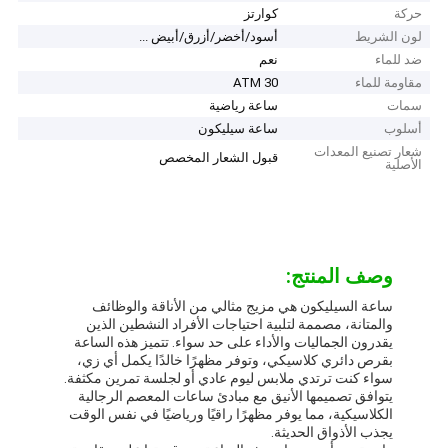
حركة
كوارتز
لون الشريط
أسود/أخضر/أزرق/أبيض ...
ضد للماء
نعم
مقاومة للماء
30 ATM
سمات
ساعة رياضية
أسلوب
ساعة سيليكون
شعار تصنيع المعدات
قبول الشعار المخصص
الأصلية
وصف المنتج:
ساعة السيليكون هي مزيج مثالي من الأناقة والوظائف
والمتانة، مصممة لتلبية احتياجات الأفراد النشطين الذين
يقدرون الجماليات والأداء على حد سواء. تتميز هذه الساعة
بقرص دائري كلاسيكي، وتوفر مظهرًا خالدًا يكمل أي زي،
سواء كنت ترتدي ملابس ليوم عادي أو لجلسة تمرين مكثفة.
يتوافق تصميمها الأنيق مع مبادئ ساعات المعصم الرجالية
الكلاسيكية، مما يوفر مظهرًا راقيًا ورياضيًا في نفس الوقت
يجذب الأذواق الحديثة.