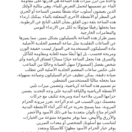
واحدة من أبرز ميزات هذه الساعة هي قدرتها على مقاومة
الماء. تم تصميمها لتحمل التعرض للماء، وهي مثالية لأولئك
الذين يعيشون أسلوب حياة نشطًا يتضمن السباحة أو الجري
في المطر أو الأنشطة الأخرى المتعلقة بالماء. يمكنك ارتداء
هذه الساعة بثقة دون القلق بشأن التلف الناتج عن الرطوبة،
مما يجعلها رفيقًا موثوقًا به لكل من الارتداء اليومي
والمغامرات الخارجية.
يتميز طراز هذه الساعة بالسيليكون بشكل مميز، مما يميزها
عن الساعات التقليدية مثل ساعة المعصم الجلدية الأصلية.
مادة السيليكون المستخدمة في السوار ليست خفيفة الوزن
ومريحة فحسب، بل إنها أيضًا متينة للغاية ومقاومة للتآكل
والتمزق. هذا يجعل الساعة خيارًا ممتازًا لعشاق الرياضة وأي
شخص يفضل إكسسوارًا سهل الصيانة وخاليًا من المتاعب.
على عكس ساعات المعصم الجلدية الأصلية التي تتطلب
صيانة دقيقة، يمكن تنظيف حزام السيليكون وصيانته بسهولة،
مما يجعله مثاليًا للمستخدمين النشطين.
تم تصميم هذه الساعة كرياضية، وتتضمن ميزات تلبي
الأنشطة الرياضية واللياقة البدنية على وجه التحديد. يضمن
حزامها المرن ملاءمة آمنة ومريحة تتكيف مع حركات
معصمك دون التسبب في عدم الراحة. تعزز مرونة الحزام
المرونة، مما يسمح بحرية حركة أكبر أثناء الأنشطة البدنية.
الحزام متاح بألوان متعددة بما في ذلك الأسود والأخضر
والأزرق والأبيض، مما يوفر مجموعة متنوعة من الخيارات
لتتناسب مع أسلوبك الشخصي أو معدات التمرين.
يوفر خيار الحزام الأسود مظهرًا كلاسيكيًا ومتعدد