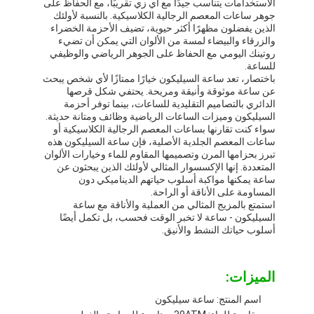
الاستخدامات يتناسب جيدًا مع أي زي تقريبًا، مع الحفاظ على
جوهر ساعات المعصم الرجالية الكلاسيكية. بالنسبة لأولئك
الذين يفضلون مظهرًا أكثر حيوية، تضيف الأحزمة الخضراء
والزرقاء والبيضاء لمسة من الألوان التي يمكن أن تضيء
روتينك اليومي مع الحفاظ على الجوهر الرياضي والوظيفي
للساعة.
باختصار، تعد ساعة السيليكون خيارًا ممتازًا لأي شخص يبحث
عن ساعة موثوقة وأنيقة ومريحة. يحتفي شكل قرصها
الدائري بالتصاميم التقليدية للساعات، بينما توفر أحزمة
السيليكون وميزات الساعات الرياضية وظائف ومتانة حديثة.
سواء كنت تقارنها بساعات المعصم الرجالية الكلاسيكية أو
ساعات المعصم الجلدية الأصلية، فإن ساعة السيليكون هذه
تبرز بحزامها المرن وتصميمها المقاوم للماء وخيارات الألوان
المتعددة. إنها الإكسسوار المثالي لأولئك الذين يبحثون عن
ساعة يمكنها مواكبة أسلوب حياتهم الديناميكي دون
المساومة على الأناقة أو الراحة.
استمتع بالمزيج المثالي من العملية والأناقة مع ساعة
السيليكون - ساعة لا تخبر الوقت فحسب، بل تكمل أيضًا
أسلوب حياتك النشط والأنيق.
المنزل
المنتجات
الميزات:
حولنا
اسم المنتج: ساعة سيليكون