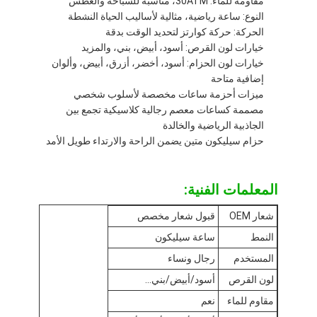
مقاومة للماء: 30ATM، مناسبة للسباحة والغطس
جولة في المصنع
النوع: ساعة رياضية، مثالية لأساليب الحياة النشطة
الحركة: حركة كوارتز لتحديد الوقت بدقة
ضبط الجودة
خيارات لون القرص: أسود، أبيض، بني، والمزيد
خيارات لون الحزام: أسود، أخضر، أزرق، أبيض، وألوان
اتصل بنا
إضافية متاحة
ميزات أحزمة ساعات مخصصة لأسلوب شخصي
أخبار
مصممة كساعات معصم رجالية كلاسيكية تجمع بين
الجاذبية الرياضية والخالدة
الحالات
حزام سيليكون متين يضمن الراحة والارتداء طويل الأمد
مدونة
المعلمات الفنية:
شعار OEM
قبول شعار مخصص
ساعة يد كوارتز
النمط
ساعة سيليكون
المستخدم
رجال ونساء
ساعة كوارتز بحزام جلدي
لون القرص
أسود/أبيض/بني...
ساعة من الفولاذ المقاوم للصدأ
مقاوم للماء
نعم