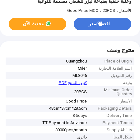
وعلبة خلفية بطباعة ليزر للشعار، مصممة للتوعية
الأسعار：Good Price
MOQ：20PCS
افضل سعر
نتحدث الآن
منتوج وصف
Guangzhou
Place of Origin
اسم العلامة التجارية
Miler
رقم الموديل
ML8046
وثيقة
كتيب المنتج PDF
Minimum Order
20PCS
Quantity
الأسعار
Good Price
48cm*37cm*28.5cm
Packaging Details
3-5days
Delivery Time
TT Payment In Advance
Payment Terms
30000pcs/month
Supply Ability
شكل المينا
دائري