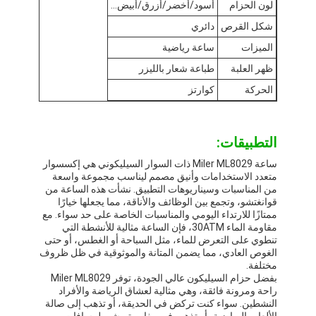
لون الحزام
أسود/أخضر/أزرق/أبيض...
ساعة الحزام السيليكون
شكل القرص
دائري
ساعة السيدة الكوارز
الميزات
ساعة رياضية
ظهر العلبة
طباعة شعار بالليزر
ساعات الكوارتز للرجال
الحركة
كوارتز
ساعة كوارز ضوء
ساعة رياضية رقمية
التطبيقات:
ساعة Miler ML8029 ذات السوار السيليكوني هي إكسسوار
ساعة زوجية أنيقة
متعدد الاستخدامات وأنيق مصمم ليناسب مجموعة واسعة
من المناسبات وسيناريوهات التطبيق. نشأت هذه الساعة من
ساعة معصم للأطفال
قوانغتشو، وتجمع بين الوظائف والأناقة، مما يجعلها خيارًا
ممتازًا للارتداء اليومي والمناسبات الخاصة على حد سواء. مع
أجزاء احتياطية
مقاومة الماء 30ATM، فإن الساعة مثالية للأنشطة التي
تنطوي على التعرض للماء، مثل السباحة أو الغطس، أو حتى
الغوص العادي، مما يضمن المتانة والموثوقية في ظل ظروف
قطع غيار حزام الساعة
مختلفة.
بفضل حزام السيليكون عالي الجودة، توفر Miler ML8029
راحة ومرونة فائقة، وهي مثالية لعشاق الرياضة والأفراد
النشطين. سواء كنت تركض في الحديقة، أو تذهب إلى صالة
الألعاب الرياضية، أو تذهب في مغامرة مشي لمسافات