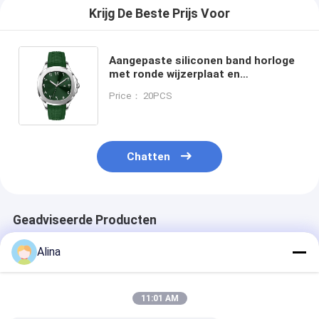
Krijg De Beste Prijs Voor
Aangepaste siliconen band horloge
met ronde wijzerplaat en
lasergegraveerd logo op de
Price： 20PCS
achterkant, ontworpen voor
bewustwording
Chatten
Geadviseerde Producten
Alina
11:01 AM