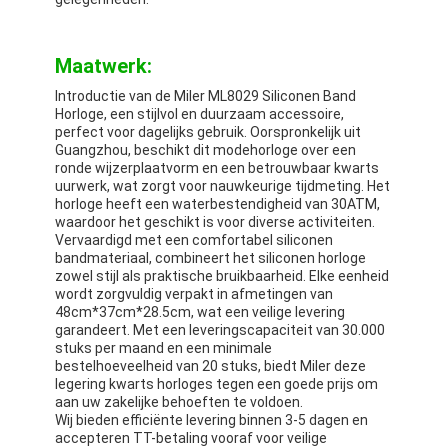
Maatwerk:
Introductie van de Miler ML8029 Siliconen Band
Horloge, een stijlvol en duurzaam accessoire,
perfect voor dagelijks gebruik. Oorspronkelijk uit
Guangzhou, beschikt dit modehorloge over een
ronde wijzerplaatvorm en een betrouwbaar kwarts
uurwerk, wat zorgt voor nauwkeurige tijdmeting. Het
horloge heeft een waterbestendigheid van 30ATM,
waardoor het geschikt is voor diverse activiteiten.
Vervaardigd met een comfortabel siliconen
bandmateriaal, combineert het siliconen horloge
zowel stijl als praktische bruikbaarheid. Elke eenheid
wordt zorgvuldig verpakt in afmetingen van
48cm*37cm*28.5cm, wat een veilige levering
garandeert. Met een leveringscapaciteit van 30.000
stuks per maand en een minimale
bestelhoeveelheid van 20 stuks, biedt Miler deze
legering kwarts horloges tegen een goede prijs om
aan uw zakelijke behoeften te voldoen.
Wij bieden efficiënte levering binnen 3-5 dagen en
accepteren TT-betaling vooraf voor veilige