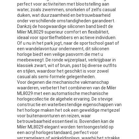
perfect voor activiteiten met blootstelling aan
water, zoals zwemmen, snorkelen of zelfs casual
duiken, wat duurzaamheid en betrouwbaarheid
onder verschillende omstandigheden garandeert.
Dankzij de hoogwaardige siliconen band biedt de
Miler ML8029 superieur comfort en flexibiliteit,
ideaal voor sportliefhebbers en actieve individuen.
Of u nu in het park jogt, naar de sportschool gaat of
een wandelavontuur onderneemt, dit siliconen
horloge biedt een veilige pasvorm die met u
meebeweegt. De ronde wijzerplaat, verkrijgbaar in
klassiek zwart, wit of bruin, past bij diverse outfits
en stijlen, waardoor het geschikt is voor zowel
casual als semi-formele gelegenheden.
Voor degenen die mechanische vakmanschap
waarderen, verbetert het combineren van de Miler
ML8029 met een automatische mechanische
horlogecollectie de algehele ervaring. De stevige
constructie en waterbestendige eigenschappen van
het horloge maken het ook een geweldige metgezel
voor buitenavonturen en reizen, waar
betrouwbaarheid essentieel is. Bovendien kan de
Miler ML8029 elegant worden tentoongesteld op
een acryl horlogestandaard, perfect voor
verzamelaars of winkeldisplays, waarbij het strakke