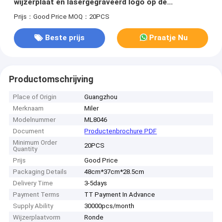
wijzerplaat en lasergegraveerd logo op de
achterkant, ontworpen voor bewustwording
Prijs：Good Price
MOQ：20PCS
Beste prijs
Praatje Nu
Productomschrijving
Place of Origin
Guangzhou
Merknaam
Miler
Modelnummer
ML8046
Document
Productenbrochure PDF
Minimum Order
20PCS
Quantity
Prijs
Good Price
Packaging Details
48cm*37cm*28.5cm
Delivery Time
3-5days
Payment Terms
TT Payment In Advance
Supply Ability
30000pcs/month
Wijzerplaatvorm
Ronde