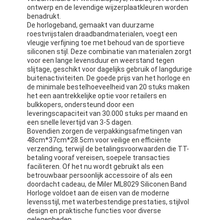
ontwerp en de levendige wijzerplaatkleuren worden
benadrukt.
De horlogeband, gemaakt van duurzame
roestvrijstalen draadbandmaterialen, voegt een
vleugje verfijning toe met behoud van de sportieve
siliconen stijl. Deze combinatie van materialen zorgt
voor een lange levensduur en weerstand tegen
slijtage, geschikt voor dagelijks gebruik of langdurige
buitenactiviteiten. De goede prijs van het horloge en
de minimale bestelhoeveelheid van 20 stuks maken
het een aantrekkelijke optie voor retailers en
bulkkopers, ondersteund door een
leveringscapaciteit van 30.000 stuks per maand en
een snelle levertijd van 3-5 dagen.
Bovendien zorgen de verpakkingsafmetingen van
48cm*37cm*28.5cm voor veilige en efficiënte
verzending, terwijl de betalingsvoorwaarden die TT-
betaling vooraf vereisen, soepele transacties
faciliteren. Of het nu wordt gebruikt als een
betrouwbaar persoonlijk accessoire of als een
doordacht cadeau, de Miler ML8029 Siliconen Band
Horloge voldoet aan de eisen van de moderne
levensstijl, met waterbestendige prestaties, stijlvol
design en praktische functies voor diverse
gelegenheden.