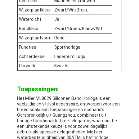
Gebruiker
Mannen en Vrouwen
Wijzerplaatkleur
Zwart/Wit/Bruin...
Waterdicht
Ja
Bandkleur
Zwart/Groen/Blauw/Wit...
Wijzerplaatvorm
Rond
Functies
Sporthorloge
Achterdeksel
Laserprint Logo
Uurwerk
Kwarts
Toepassingen:
Het Miler ML8029 Siliconen Band Horloge is een
veelzijdig en stijlvol accessoire, ontworpen voor een
breed scala aan toepassingen en scenario's.
Oorspronkelijk uit Guangzhou, combineert dit
horloge functionaliteit met elegantie, waardoor het
een uitstekende keuze is voor zowel dagelijks
gebruik als speciale gelegenheden. Met een
waterbestendigheid van 30ATM is het horloge