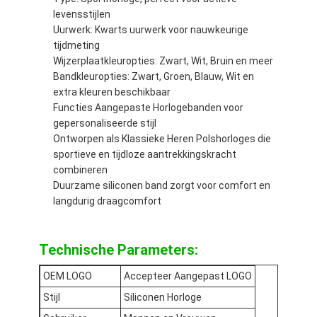
Silicon strap horloge
levensstijlen
Uurwerk: Kwarts uurwerk voor nauwkeurige
Lady kwarts horloge
tijdmeting
Wijzerplaatkleuropties: Zwart, Wit, Bruin en meer
Mensen kwarts horloge
Bandkleuropties: Zwart, Groen, Blauw, Wit en
extra kleuren beschikbaar
Kwarts licht horloge
Functies Aangepaste Horlogebanden voor
gepersonaliseerde stijl
Digitaal sporthorloge
Ontworpen als Klassieke Heren Polshorloges die
sportieve en tijdloze aantrekkingskracht
Stijlvol paar horloge
combineren
Duurzame siliconen band zorgt voor comfort en
Kinderen polshorloge
langdurig draagcomfort
Watch Spare Parts
Technische Parameters:
Horloge riem onderdelen
OEM LOGO
Accepteer Aangepast LOGO
Stijl
Siliconen Horloge