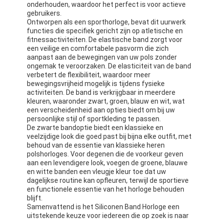
onderhouden, waardoor het perfect is voor actieve
gebruikers.
Ontworpen als een sporthorloge, bevat dit uurwerk
functies die specifiek gericht zijn op atletische en
fitnessactiviteiten. De elastische band zorgt voor
een veilige en comfortabele pasvorm die zich
aanpast aan de bewegingen van uw pols zonder
ongemak te veroorzaken. De elasticiteit van de band
verbetert de flexibiliteit, waardoor meer
bewegingsvrijheid mogelijk is tijdens fysieke
activiteiten. De band is verkrijgbaar in meerdere
kleuren, waaronder zwart, groen, blauw en wit, wat
een verscheidenheid aan opties biedt om bij uw
persoonlijke stijl of sportkleding te passen.
De zwarte bandoptie biedt een klassieke en
veelzijdige look die goed past bij bijna elke outfit, met
behoud van de essentie van klassieke heren
polshorloges. Voor degenen die de voorkeur geven
aan een levendigere look, voegen de groene, blauwe
Thuis
en witte banden een vleugje kleur toe dat uw
dagelijkse routine kan opfleuren, terwijl de sportieve
Producten
en functionele essentie van het horloge behouden
blijft.
Over Ons
Samenvattend is het Siliconen Band Horloge een
uitstekende keuze voor iedereen die op zoek is naar