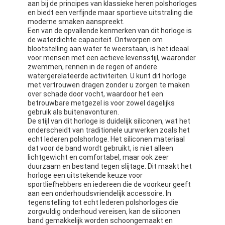
aan bij de principes van klassieke heren polshorloges
en biedt een verfijnde maar sportieve uitstraling die
moderne smaken aanspreekt.
Een van de opvallende kenmerken van dit horloge is
de waterdichte capaciteit. Ontworpen om
blootstelling aan water te weerstaan, is het ideaal
voor mensen met een actieve levensstijl, waaronder
zwemmen, rennen in de regen of andere
watergerelateerde activiteiten. U kunt dit horloge
met vertrouwen dragen zonder u zorgen te maken
over schade door vocht, waardoor het een
betrouwbare metgezel is voor zowel dagelijks
gebruik als buitenavonturen.
De stijl van dit horloge is duidelijk siliconen, wat het
onderscheidt van traditionele uurwerken zoals het
echt lederen polshorloge. Het siliconen materiaal
dat voor de band wordt gebruikt, is niet alleen
lichtgewicht en comfortabel, maar ook zeer
duurzaam en bestand tegen slijtage. Dit maakt het
horloge een uitstekende keuze voor
sportliefhebbers en iedereen die de voorkeur geeft
aan een onderhoudsvriendelijk accessoire. In
tegenstelling tot echt lederen polshorloges die
zorgvuldig onderhoud vereisen, kan de siliconen
band gemakkelijk worden schoongemaakt en