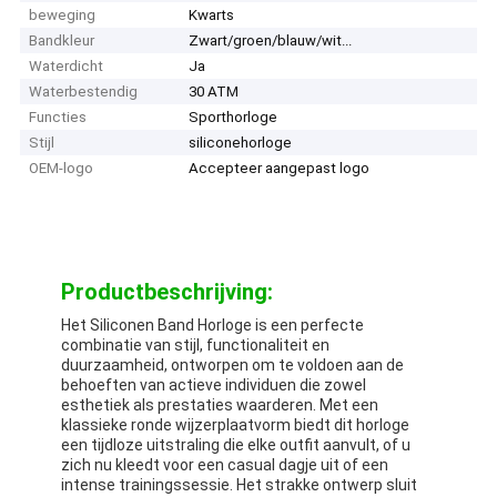
beweging
Kwarts
Bandkleur
Zwart/groen/blauw/wit...
Waterdicht
Ja
Waterbestendig
30 ATM
Functies
Sporthorloge
Stijl
siliconehorloge
OEM-logo
Accepteer aangepast logo
Productbeschrijving:
Het Siliconen Band Horloge is een perfecte
combinatie van stijl, functionaliteit en
duurzaamheid, ontworpen om te voldoen aan de
behoeften van actieve individuen die zowel
esthetiek als prestaties waarderen. Met een
klassieke ronde wijzerplaatvorm biedt dit horloge
een tijdloze uitstraling die elke outfit aanvult, of u
zich nu kleedt voor een casual dagje uit of een
intense trainingssessie. Het strakke ontwerp sluit