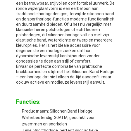
een betrouwbaar, stijlvol en comfortabel uurwerk. De
Fabriekstour
ronde wijzerplaatvorm is een eerbetoon aan
traditionele horlogedesigns, terwijl de siliconen band
Kwaliteitscontrole
en de sporthorloge-functies moderne functionaliteit
en duurzaamheid bieden. Of u het nu vergelijkt met
klassieke heren polshorloges of echt lederen
Neem contact met ons op
polshorloges, dit siliconen horloge valt op met zijn
elastische band, waterdichte ontwerp en meerdere
Nieuws
kleuropties. Het is het ideale accessoire voor
degenen die een horloge zoeken dat hun
dynamische levensstijl kan bijhouden zonder
Gevallen
concessies te doen aan stijl of comfort.
Ervaar de perfecte combinatie van praktische
Blog
bruikbaarheid en stijl met het Siliconen Band Horloge
– een horloge dat niet alleen de tijd aangeeft, maar
ook uw actieve en modieuze levensstijl aanvult.
Kwartspolshorloge
Functies:
Huidband kwartshorloge
Productnaam: Siliconen Band Horloge
Waterbestendig: 30ATM, geschikt voor
Rems horloge van roestvrij staal
zwemmen en snorkelen
Type: Sporthorloge, perfect voor actieve