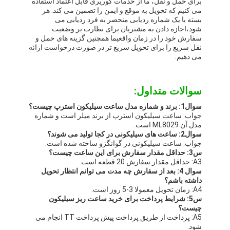
برای حمل و نقل، ما از خدمات کوریری قابل اعتماد استفاده
می کنیم که تحویل به موقع و ایمن را تضمین می کند. هر
بسته با یک شماره ردیابی منحصر به فرد ردیابی می
شود،اجازه دادن به مشتریان برای نظارت بر وضعیت
سفارش خود را در زمان واقعیما همچنین گزینه های حمل و
نقل سریع را برای تحویل سریع تر در صورت درخواست ارائه
می دهیم.
سوالات متداول:
سوال1: برند و شماره مدل ساعت سیلیکون استرپ چیست؟
جواب: ساعت سیلیکون استرپ از برند میلر است و شماره
مدل آن ML8029 است.
سوال2: ساعت های سیلیکونی در کجا تولید می شوند؟
جواب: ساعت سیلیکونی در گوانگژو ساخته شده است.
س3: حداقل مقدار سفارش برای این ساعت چیست؟
A3: حداقل مقدار سفارش 20 قطعه است.
سوال 4: بعد از سفارش چه مدت می توانم انتظار تحویل
داشته باشم؟
A4: زمان تحویل معمولا 3-5 روز است.
س5: شرایط پرداخت برای خرید ساعت ریز سیلیکون
چیست؟
A5: پرداخت از طریق پرداخت پیش پرداخت TT انجام می
شود.