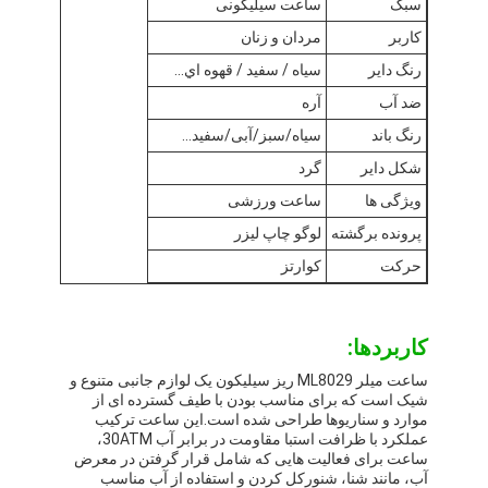
سبک
ساعت سیلیکونی
ساعت با کمربند سیلیکونی
کاربر
مردان و زنان
ساعت کوارتز خانم
رنگ دایر
سياه / سفيد / قهوه اي...
ضد آب
آره
ساعت کوارتز مردانه
رنگ باند
سیاه/سبز/آبی/سفید...
ساعت نور کوارتز
شکل دایر
گرد
ویژگی ها
ساعت ورزشی
ساعت دیجیتال ورزشی
پرونده برگشته
لوگو چاپ لیزر
ساعت مخصوص زوج ها
حرکت
کوارتز
ساعت دست بچه ها
کاربردها:
قطعات پشتیبان ساعت
ساعت میلر ML8029 ریز سیلیکون یک لوازم جانبی متنوع و
لوازم یدکی بند ساعت
شیک است که برای مناسب بودن با طیف گسترده ای از
موارد و سناریوها طراحی شده است.این ساعت ترکیب
عملکرد با ظرافت استبا مقاومت در برابر آب 30ATM،
ساعت برای فعالیت هایی که شامل قرار گرفتن در معرض
آب، مانند شنا، شنورکل کردن و استفاده از آب مناسب