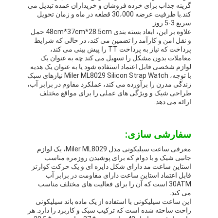
گزینه جذاب برای خرده فروشان و خریداران عمده تبدیل می
کند.با ظرفیت عرضه 30،000 قطعه در ماه و زمان تحویل
سریع 3-5 روز.
علاوه بر این، ابعاد بسته بندی 48cm*37cm*28.5cm حمل
و نقل امن و کارآمد را تضمین می کند، در حالی که شرایط
پرداخت که نیاز به پرداخت TT را پیش بینی می کند،
معاملات بدون مشکل را تسهیل می کند.چه به عنوان یک
لوازم شخصی قابل اعتماد استفاده شود یا به عنوان یک هدیه
با توجه، Miler ML8029 Silicon Strap Watch نیازهای سبک
زندگی مدرن را برآورده می کند، عملکرد مقاوم در برابر آب،
طراحی شیک و ویژگی های عملی را برای مواقع مختلف
ارائه می دهد.
سفارشی سازی:
معرفی ساعت سیلیکونی مدل Miler ML8029، یک لوازم
جانبی شیک و با دوام که برای پوشیدن روزمره مناسب
استاین ساعت مد دارای شکل دایره ای و یک حرکت کوارتز
قابل اعتماد استاین ساعت دارای مقاومت در برابر آب
30ATM است که آن را برای فعالیت های مختلف مناسب
می کند.
این ساعت سیلیکونی با استفاده از یک ماده باند سیلیکونی
راحت ساخته شده است که ترکیب سبک و کاربرد را دارد. هر