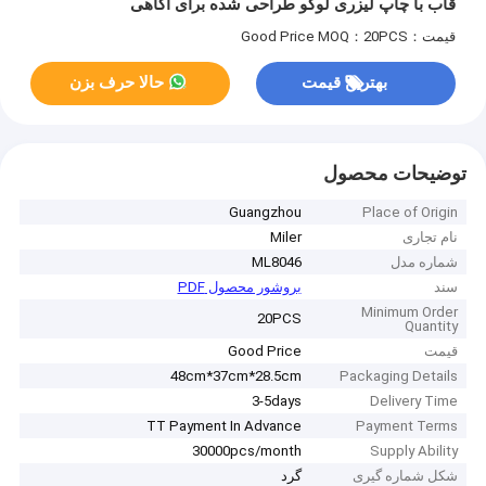
قاب با چاپ لیزری لوگو طراحی شده برای آگاهی
قیمت：Good Price
MOQ：20PCS
بهترین قیمت
حالا حرف بزن
توضیحات محصول
Guangzhou
Place of Origin
نام تجاری
Miler
شماره مدل
ML8046
سند
بروشور محصول PDF
Minimum Order
20PCS
Quantity
قیمت
Good Price
48cm*37cm*28.5cm
Packaging Details
3-5days
Delivery Time
TT Payment In Advance
Payment Terms
30000pcs/month
Supply Ability
شکل شماره گیری
گرد