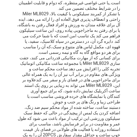
است.,یا حتی غواصی غیرمنتظره، که دوام و قابلیت اطمینان
را در شرایط مختلف تضمین می کند.
با تشکر از کمربند سیلیکونی با کیفیت بالا، Miler ML8029
راحتی و انعطاف پذیری فوق العاده ای را ارائه می دهد، ایده
آل برای علاقه مندان به ورزش و افراد فعال.رفتن به باشگاه،
یا برای رفتن به ماجراجویی پیاده روی، این ساعت سیلیکون
فراهم می کند یک تناسب امن است که با شما حرکت می
کند. دایره گرد آن، در دسترس در سیاه کلاسیک، سفید، یا
قهوه ای، مکمل لباس های متنوع و سبک،که آن را مناسب
برای هر دو مواقع گاه به گاه و نیمه رسمی است.
برای کسانی که از مهارت مکانیکی قدردانی می کنند، جفت
سازی Miler ML8029 با مجموعه ساعت مکانیکی اتوماتیک
تجربه کلی را افزایش می دهد.ساخت محکم ساعت و
ویژگی های مقاوم در برابر آب نیز آن را به یک همراه عالی
برای ماجراجویی های در فضای باز و سفر می کندعلاوه بر
این، Miler ML8029 می تواند به زیبایی بر روی یک استند
ساعت آکریلیک نمایش داده شود، که برای جمع آوری
کنندگان یا نمایشگاه های خرده فروشی مناسب است.با
طراحی زیبا و رنگ های پر جنب و جوش.
دستبند ساعت، ساخته شده از مواد محکم سیم ضد زنگ،
اضافه کردن یک لمس از پیچیدگی در حالی که حفظ سبک
سیلیکون ورزشی.این ترکیب از مواد باعث می شود که طول
عمر و مقاومت در برابر فرسایش باشد، مناسب برای
استفاده روزانه یا فعالیت های طولانی در فضای باز. قیمت
خوب ساعت و حداقل مقدار سفارش 20PCS آن را به یک