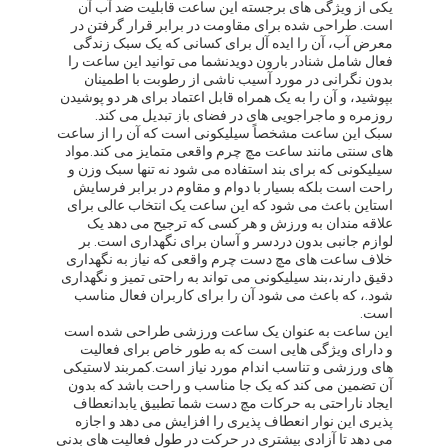
یکی از ویژگی های برجسته این ساعت قابلیت ضد آب آن
است. طراحی شده برای مقاومت در برابر قرار گرفتن در
معرض آب، آن را ایده آل برای کسانی که یک سبک زندگی
فعال شامل شنادر بارون دويدنشما می توانید این ساعت را
بدون نگرانی در مورد آسیب ناشی از رطوبت با اطمینان
بپوشید، و آن را به یک همراه قابل اعتماد برای هر دو پوشیدن
روزمره و ماجراجویی های در فضای باز تبدیل می کند.
سبک این ساعت مشخصاً سیلیکونی است که آن را از ساعت
های سنتی مانند ساعت مچ چرم واقعی متمایز می کند.مواد
سیلیکونی که برای بند استفاده می شود نه تنها سبک وزن و
راحت است بلکه بسیار با دوام و مقاوم در برابر فرسایش
استاین باعث می شود که این ساعت یک انتخاب عالی برای
علاقه مندان به ورزش و هر کسی که ترجیح می دهد یک
لوازم جانبی بدون دردسر و آسان برای نگهداری است. بر
خلاف ساعت های مچ دست چرم واقعی که نیاز به نگهداری
دقیق دارند،بند سیلیکونی می تواند به راحتی تمیز و نگهداری
شود.، که باعث می شود آن را برای کاربران فعال مناسب
است.
این ساعت به عنوان یک ساعت ورزشی طراحی شده است
و دارای ویژگی هایی است که به طور خاص برای فعالیت
های ورزشی و تناسب اندام مورد نیاز است.کمربند لاستیکی
آن تضمین می کند که یک جا مناسب و راحت باشد که بدون
ایجاد ناراحتی به حرکات مچ دست شما تطبیق یابدانعطاف
پذیری این نوار انعطاف پذیری را افزایش می دهد و اجازه
می دهد تا آزادی بیشتری در حرکت در طول فعالیت های بدنی