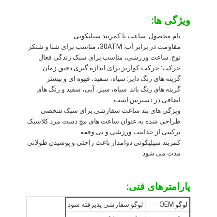
بازدید از کارخانه
ویژگی ها:
کنترل کیفیت
نام محصول: ساعت با کمربند سیلیکونی
مقاومت در برابر آب: 30ATM، مناسب برای شنا و شنکر
تماس با ما
نوع: ساعت ورزشی، مناسب برای سبک زندگی فعال
حرکت: حرکت کوارتز برای اندازه گیری دقیق زمان
اخبار
گزینه های رنگ دایر: سیاه، سفید، قهوه ای و بیشتر
گزینه های رنگ باند: سیاه، سبز، آبی، سفید و رنگ های
پرونده ها
اضافی در دسترس است
ویژگی های بند ساعت سفارشی برای سبک شخصی
وبلاگ
طراحی شده به عنوان ساعت های مچ دست مرد کلاسیک
ترکیبی از جذابیت ورزشی و بی وقفه
کمربند سیلیکونی دوامدار باعث راحتی و پوشیدن طولانی
مدت می شود
ساعت مچی کوارتز
ساعت کوارتز بند چرمی
پارامترهای فنی:
ساعت با بند از فولاد ضد زنگ
لوگو OEM
لوگو سفارشی پذیرفته شود