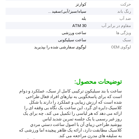
حرکت
کوارتز
رنگ باند
سیاه/سبز/آبی/سفید ...
ضد آب
بله
مقاوم در برابر آب
30 ATM
ویژگی ها
ساعت ورزشی
سبک
ساعت سیلیکونی
لوگوی OEM
لوگوی سفارشی شده را بپذیرید
توضیحات محصول:
ساعت با بند سیلیکون ترکیبی کامل از سبک، عملکرد و دوام
است که برای پاسخگویی به نیازهای افراد فعال طراحی
شده است که ارزش زیبایی و عملکرد را دارند.با شکل
کلاسیک دایره ای گرد، این ساعت یک نگاه بی وقفه ای را
ارائه می دهد که هر لباسی را تکمیل می کند، چه برای یک
روز غیر رسمی یا یک جلسه تمرین شدید لباس
بپوشید.طراحي زيباي آن با اصول ساعت دستي مردي
کلاسیک مطابقت دارد، ارائه یک ظاهر پیچیده اما ورزشی که
به سلیقه های مدرن مراجعه می کند.