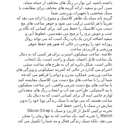
داشته باشید. این نوار در رنگ های مختلف از جمله سیاه،
سبز، آبی،و سفيد، ارائه گزینه های مختلف برای مطابقت با
سبک شخصی یا تجهیزات ورزشی شما.
گزینه باند سیاه یک ظاهر کلاسیک و متنوع را ارائه می دهد که
تقریباً با هر لباسی ترکیب می شود و جوهر ساعت های مچ
دست مرد کلاسیک را حفظ می کند. برای کسانی که نگاه پر
جنب و جوش تری را ترجیح می دهندسبز، خطوط آبی و
سفید اضافه کردن یک پاپ رنگ است که می تواند روال
روزانه خود را روشن در حالی که هنوز هم حفظ جوهر
ورزشی و کاربردی ساعت.
خلاصه، ساعت سیلیکون استرپ برای هر کسی که به دنبال
یک ساعت قابل اعتماد، شیک و راحت است، یک انتخاب
عالی است. شکل دایره ای آن به طرح های ساعت سنتی
احترام می گذارد.در حالی که کمربند سیلیکونی و ویژگی های
ساعت ورزشی عملکرد مدرن و دوام را فراهم می کندچه
شما آن را با ساعت های مچ دست مرد کلاسیک مقایسه کنید
یا ساعت های مچ دست چرمی واقعی، این ساعت سیلیکون
با بند لاستیکی، طراحی ضد آب،و انتخاب رنگ های متعدداین
لوازم جانبی ایده آل برای کسانی است که به دنبال یک
خانه
ساعت هستند که می توانند با سبک زندگی پویا خود را بدون
سازش در سبک یا راحتی حفظ کنند.
محصولات
تجربه ترکیبی کامل از کاربرد و سبک با Silicon Strap
Watch را تجربه کنید، یک ساعت که نه تنها زمان را نشان
درباره ما
می دهد، بلکه سبک زندگی فعال و مد شما را تکمیل می کند.