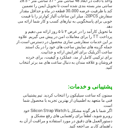
واحد با دقت در ابعاد 48 سانتی متر * 37 سانتی متر * 28.5
سانتی متر بسته بندی شده است تا تحویل ایمن را تضمین
کند.با ظرفیت عرضه 30،000 قطعه در ماه و حداقل مقدار
سفارش 20PCS، میلر این ساعات آلیاژ کوارتز را با قیمت
خوبی برای پاسخگویی به نیازهای کسب و کار شما ارائه می
دهد.
ما تحویل کارآمد را در عرض ۳ تا ۵ روز ارائه می دهیم و
پرداخت TT را برای معاملات امن در پیش می گیریم. علاوه
بر این خدمات سفارشی سازی محصول در دسترس است،از
جمله گزینه های نمایش ساعت های خود را در یک استند
ساعت آکریلیک برای افزایش ارائه و جذابیت.
برای ترکیبی کامل از مد، عملکرد و کیفیت، برای خرده
فروشان و علاقه مندان به دنبال ساعت های مد برتر انتخاب
کنید.
پشتیبانی و خدمات:
ممنون که ساعت سیلیکون را انتخاب کردید. تیم پشتیبانی
فنی ما متعهد به اطمینان از بهترین تجربه با محصول شما
است.
اگر شما با هر گونه مشکل با Silicon Strap Watch خود
روبرو شوید، لطفاً برای راهنمایی های رفع مشکل و
دستورالعمل های دقیق در مورد استفاده و مراقبت از آن به
راهنمای کاربر مراجعه کنید.