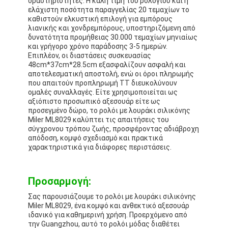
δραστηριότητες. Η καλή τιμή του ρολογιού και η
ελάχιστη ποσότητα παραγγελίας 20 τεμαχίων το
καθιστούν ελκυστική επιλογή για εμπόρους
λιανικής και χονδρεμπόρους, υποστηριζόμενη από
δυνατότητα προμήθειας 30.000 τεμαχίων μηνιαίως
και γρήγορο χρόνο παράδοσης 3-5 ημερών.
Επιπλέον, οι διαστάσεις συσκευασίας
48cm*37cm*28.5cm εξασφαλίζουν ασφαλή και
αποτελεσματική αποστολή, ενώ οι όροι πληρωμής
που απαιτούν προπληρωμή TT διευκολύνουν
ομαλές συναλλαγές. Είτε χρησιμοποιείται ως
αξιόπιστο προσωπικό αξεσουάρ είτε ως
προσεγμένο δώρο, το ρολόι με λουράκι σιλικόνης
Miler ML8029 καλύπτει τις απαιτήσεις του
σύγχρονου τρόπου ζωής, προσφέροντας αδιάβροχη
απόδοση, κομψό σχεδιασμό και πρακτικά
χαρακτηριστικά για διάφορες περιστάσεις.
Προσαρμογή:
Σας παρουσιάζουμε το ρολόι με λουράκι σιλικόνης
Miler ML8029, ένα κομψό και ανθεκτικό αξεσουάρ
ιδανικό για καθημερινή χρήση. Προερχόμενο από
την Guangzhou, αυτό το ρολόι μόδας διαθέτει