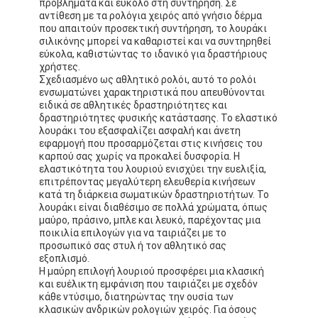
προβλήματα και εύκολο στη συντήρηση. Σε
αντίθεση με τα ρολόγια χειρός από γνήσιο δέρμα
που απαιτούν προσεκτική συντήρηση, το λουράκι
σιλικόνης μπορεί να καθαριστεί και να συντηρηθεί
εύκολα, καθιστώντας το ιδανικό για δραστήριους
χρήστες.
Σχεδιασμένο ως αθλητικό ρολόι, αυτό το ρολόι
ενσωματώνει χαρακτηριστικά που απευθύνονται
ειδικά σε αθλητικές δραστηριότητες και
δραστηριότητες φυσικής κατάστασης. Το ελαστικό
λουράκι του εξασφαλίζει ασφαλή και άνετη
εφαρμογή που προσαρμόζεται στις κινήσεις του
καρπού σας χωρίς να προκαλεί δυσφορία. Η
ελαστικότητα του λουριού ενισχύει την ευελιξία,
επιτρέποντας μεγαλύτερη ελευθερία κινήσεων
κατά τη διάρκεια σωματικών δραστηριοτήτων. Το
λουράκι είναι διαθέσιμο σε πολλά χρώματα, όπως
μαύρο, πράσινο, μπλε και λευκό, παρέχοντας μια
ποικιλία επιλογών για να ταιριάζει με το
Σπίτι
προσωπικό σας στυλ ή τον αθλητικό σας
εξοπλισμό.
Προϊόντα
Η μαύρη επιλογή λουριού προσφέρει μια κλασική
και ευέλικτη εμφάνιση που ταιριάζει με σχεδόν
κάθε ντύσιμο, διατηρώντας την ουσία των
Σχετικά με εμάς
κλασικών ανδρικών ρολογιών χειρός. Για όσους