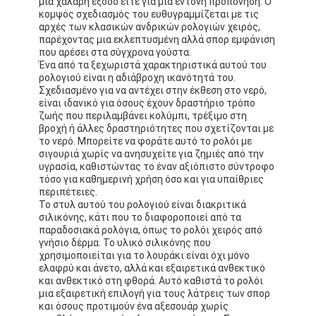
μια χαλαρή έξοδο είτε για μια έντονη προπόνηση. Ο
κομψός σχεδιασμός του ευθυγραμμίζεται με τις
αρχές των κλασικών ανδρικών ρολογιών χειρός,
παρέχοντας μια εκλεπτυσμένη αλλά σπορ εμφάνιση
που αρέσει στα σύγχρονα γούστα.
Ένα από τα ξεχωριστά χαρακτηριστικά αυτού του
ρολογιού είναι η αδιάβροχη ικανότητά του.
Σχεδιασμένο για να αντέχει στην έκθεση στο νερό,
είναι ιδανικό για όσους έχουν δραστήριο τρόπο
ζωής που περιλαμβάνει κολύμπι, τρέξιμο στη
βροχή ή άλλες δραστηριότητες που σχετίζονται με
το νερό. Μπορείτε να φοράτε αυτό το ρολόι με
σιγουριά χωρίς να ανησυχείτε για ζημιές από την
υγρασία, καθιστώντας το έναν αξιόπιστο σύντροφο
τόσο για καθημερινή χρήση όσο και για υπαίθριες
περιπέτειες.
Το στυλ αυτού του ρολογιού είναι διακριτικά
σιλικόνης, κάτι που το διαφοροποιεί από τα
παραδοσιακά ρολόγια, όπως το ρολόι χειρός από
γνήσιο δέρμα. Το υλικό σιλικόνης που
χρησιμοποιείται για το λουράκι είναι όχι μόνο
ελαφρύ και άνετο, αλλά και εξαιρετικά ανθεκτικό
και ανθεκτικό στη φθορά. Αυτό καθιστά το ρολόι
μια εξαιρετική επιλογή για τους λάτρεις των σπορ
και όσους προτιμούν ένα αξεσουάρ χωρίς