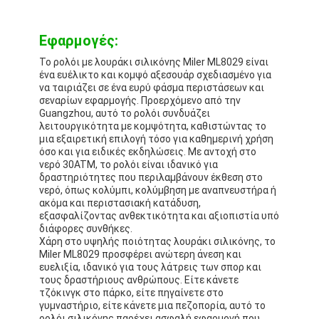
Εφαρμογές:
Το ρολόι με λουράκι σιλικόνης Miler ML8029 είναι
ένα ευέλικτο και κομψό αξεσουάρ σχεδιασμένο για
να ταιριάζει σε ένα ευρύ φάσμα περιστάσεων και
σεναρίων εφαρμογής. Προερχόμενο από την
Guangzhou, αυτό το ρολόι συνδυάζει
λειτουργικότητα με κομψότητα, καθιστώντας το
μια εξαιρετική επιλογή τόσο για καθημερινή χρήση
όσο και για ειδικές εκδηλώσεις. Με αντοχή στο
νερό 30ATM, το ρολόι είναι ιδανικό για
δραστηριότητες που περιλαμβάνουν έκθεση στο
νερό, όπως κολύμπι, κολύμβηση με αναπνευστήρα ή
ακόμα και περιστασιακή κατάδυση,
εξασφαλίζοντας ανθεκτικότητα και αξιοπιστία υπό
διάφορες συνθήκες.
Χάρη στο υψηλής ποιότητας λουράκι σιλικόνης, το
Miler ML8029 προσφέρει ανώτερη άνεση και
ευελιξία, ιδανικό για τους λάτρεις των σπορ και
τους δραστήριους ανθρώπους. Είτε κάνετε
τζόκινγκ στο πάρκο, είτε πηγαίνετε στο
γυμναστήριο, είτε κάνετε μια πεζοπορία, αυτό το
ρολόι σιλικόνης παρέχει ασφαλή εφαρμογή που