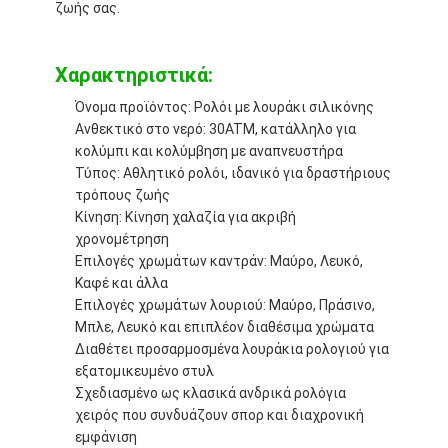
ζωής σας.
Ρολόι με λουρί από πυριτόνιο
Κυρία Κουάρτζ ρολόι
Χαρακτηριστικά:
Άνδρες Κουάρτζου ρολόι
Όνομα προϊόντος: Ρολόι με λουράκι σιλικόνης
Ανθεκτικό στο νερό: 30ATM, κατάλληλο για
Φωτεινό ρολόι από χαλαζία
κολύμπι και κολύμβηση με αναπνευστήρα
Τύπος: Αθλητικό ρολόι, ιδανικό για δραστήριους
Ψηφιακό Sport Watch
τρόπους ζωής
Κίνηση: Κίνηση χαλαζία για ακριβή
Στυλάτο ρολόι για ζευγάρια
χρονομέτρηση
Επιλογές χρωμάτων καντράν: Μαύρο, Λευκό,
Παιδικά ρολόγια
Καφέ και άλλα
Επιλογές χρωμάτων λουριού: Μαύρο, Πράσινο,
Εναλλακτικά για ρολόγια
Μπλε, Λευκό και επιπλέον διαθέσιμα χρώματα
Διαθέτει προσαρμοσμένα λουράκια ρολογιού για
Εναλλακτικά για ζώνες ρολογιών
εξατομικευμένο στυλ
Σχεδιασμένο ως κλασικά ανδρικά ρολόγια
χειρός που συνδυάζουν σπορ και διαχρονική
εμφάνιση