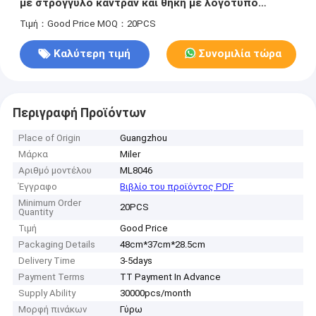
με στρογγυλό καντράν και θήκη με λογότυπο
χαραγμένο με λέιζερ, σχεδιασμένο για
Τιμή：Good Price
MOQ：20PCS
ευαισθητοποίηση
Καλύτερη τιμή
Συνομιλία τώρα
Περιγραφή Προϊόντων
Place of Origin
Guangzhou
Μάρκα
Miler
Αριθμό μοντέλου
ML8046
Έγγραφο
Βιβλίο του προϊόντος PDF
Minimum Order
20PCS
Quantity
Τιμή
Good Price
Packaging Details
48cm*37cm*28.5cm
Delivery Time
3-5days
Payment Terms
TT Payment In Advance
Supply Ability
30000pcs/month
Μορφή πινάκων
Γύρω