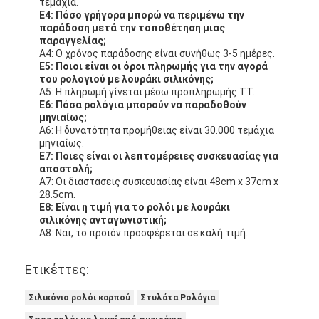
τεμάχια.
Ε4: Πόσο γρήγορα μπορώ να περιμένω την
παράδοση μετά την τοποθέτηση μιας
παραγγελίας;
Α4: Ο χρόνος παράδοσης είναι συνήθως 3-5 ημέρες.
Ε5: Ποιοι είναι οι όροι πληρωμής για την αγορά
του ρολογιού με λουράκι σιλικόνης;
Α5: Η πληρωμή γίνεται μέσω προπληρωμής TT.
Ε6: Πόσα ρολόγια μπορούν να παραδοθούν
μηνιαίως;
Α6: Η δυνατότητα προμήθειας είναι 30.000 τεμάχια
μηνιαίως.
Ε7: Ποιες είναι οι λεπτομέρειες συσκευασίας για
αποστολή;
Α7: Οι διαστάσεις συσκευασίας είναι 48cm x 37cm x
28.5cm.
Ε8: Είναι η τιμή για το ρολόι με λουράκι
σιλικόνης ανταγωνιστική;
Α8: Ναι, το προϊόν προσφέρεται σε καλή τιμή.
Ετικέττες:
Σιλικόνιο ρολόι καρπού
Στυλάτα Ρολόγια