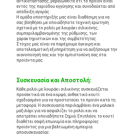
αντικατάστασης, βεβαιωθείτε ότι το προϊόν είναι
εντός της περιόδου εγγύησης και συνοδεύεται από
απόδειξη αγοράς.
Η ομάδα υποστήριξής μας είναι διαθέσιμη για να
σας βοηθήσει με οποιαδήποτε τεχνική ερώτηση
σχετικά με το ρολόι με λουράκι σιλικόνης,
συμπεριλαμβανομένης της ρύθμισης, των
χαρακτηριστικών και της συμβατότητας.
Στόχος μας είναι να παρέχουμε έγκαιρη και
αποτελεσματική εξυπηρέτηση για να αυξήσουμε την
ικανοποίησή σας και την εμπιστοσύνη σας στα
προϊόντα μας.
Συσκευασία και Αποστολή:
Κάθε ρολόι με λουράκι σιλικόνης συσκευάζεται
προσεκτικά σε ένα κομψό, ανθεκτικό κουτί
σχεδιασμένο για να προστατεύει το προϊόν κατά τη
μεταφορά. Η συσκευασία περιλαμβάνει ένα μαλακό
μαξιλάρι για να ασφαλίζει το ρολόι και να
αποτρέπει οποιαδήποτε ζημιά. Επιπλέον, το κουτί
διαθέτει σαφή επωνυμία και πληροφορίες
προϊόντος για μια βελτιωμένη εμπειρία
αποσυσκευασίας.