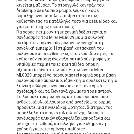
κινείται μαζί σας. Το στρογγυλό καντράν του,
διαθέσιμο σε κλασικό μαύρο, λευκό ή καφέ,
συμπληρώνει ποικίλα ντυσίματα και στυλ,
καθιστώντας το κατάλληλο τόσο για casual όσο και
για ημι-επίσημες περιστάσεις.
Για όσους εκτιμούν τη μηχανική δεξιοτεχνία, ο
συνδυασμός του Miler ML8029 με μια συλλογή
αυτόματων μηχανικών ρολογιών ενισχύει τη
συνολική εμπειρία. Η στιβαρή κατασκευή του
ρολογιού και οι ανθεκτικές στο νερό ιδιότητες το
καθιστούν επίσης έναν εξαιρετικό σύντροφο για
υπαίθριες περιπέτειες και ταξίδια, όπου η
αξιοπιστία είναι το κλειδί. Επιπλέον, το Miler
ML8029 μπορεί να παρουσιαστεί κομψά σε μια βάση
ρολογιού από ακρυλικό, ιδανική για συλλέκτες ή για
λιανική πώληση, αναδεικνύοντας τον κομψό
σχεδιασμό και τα ζωντανά χρώματα του καντράν.
Το λουράκι του ρολογιού, κατασκευασμένο από
ανθεκτικά υλικά λουριού από ανοξείδωτο σύρμα,
προσθέτει μια πινελιά κομψότητας, διατηρώντας
παράλληλα το σπορ στυλ σιλικόνης. Αυτός ο
συνδυασμός υλικών εξασφαλίζει μακροζωία και
αντοχή στη φθορά, κατάλληλο για καθημερινή
χρήση ή για εκτεταμένες υπαίθριες