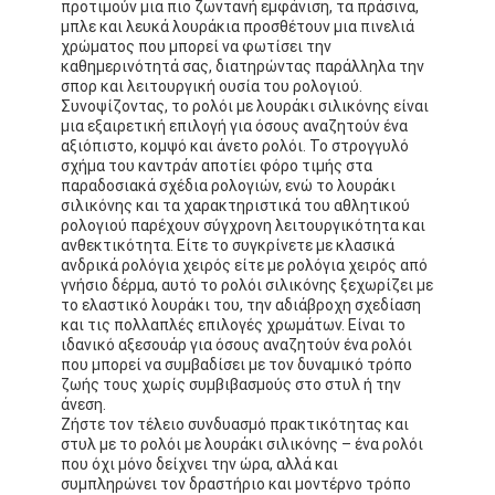
προτιμούν μια πιο ζωντανή εμφάνιση, τα πράσινα,
Επισκέψεις στο εργοστάσιο
μπλε και λευκά λουράκια προσθέτουν μια πινελιά
χρώματος που μπορεί να φωτίσει την
καθημερινότητά σας, διατηρώντας παράλληλα την
Ποιοτικός έλεγχος
σπορ και λειτουργική ουσία του ρολογιού.
Συνοψίζοντας, το ρολόι με λουράκι σιλικόνης είναι
Επικοινωνήστε μαζί μας
μια εξαιρετική επιλογή για όσους αναζητούν ένα
αξιόπιστο, κομψό και άνετο ρολόι. Το στρογγυλό
σχήμα του καντράν αποτίει φόρο τιμής στα
Ειδήσεις
παραδοσιακά σχέδια ρολογιών, ενώ το λουράκι
σιλικόνης και τα χαρακτηριστικά του αθλητικού
Υποθέσεις
ρολογιού παρέχουν σύγχρονη λειτουργικότητα και
ανθεκτικότητα. Είτε το συγκρίνετε με κλασικά
Ιστολόγιο
ανδρικά ρολόγια χειρός είτε με ρολόγια χειρός από
γνήσιο δέρμα, αυτό το ρολόι σιλικόνης ξεχωρίζει με
το ελαστικό λουράκι του, την αδιάβροχη σχεδίαση
και τις πολλαπλές επιλογές χρωμάτων. Είναι το
ιδανικό αξεσουάρ για όσους αναζητούν ένα ρολόι
Χαλαζίας Wristwatch
που μπορεί να συμβαδίσει με τον δυναμικό τρόπο
ζωής τους χωρίς συμβιβασμούς στο στυλ ή την
άνεση.
Δερμάτινο ρολόι από χαλαζία
Ζήστε τον τέλειο συνδυασμό πρακτικότητας και
στυλ με το ρολόι με λουράκι σιλικόνης – ένα ρολόι
Ατσάλινο ρολόι με ζώνη
που όχι μόνο δείχνει την ώρα, αλλά και
συμπληρώνει τον δραστήριο και μοντέρνο τρόπο