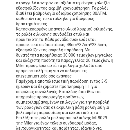
στρογγυλό καντράν και αξιόπιστη κίνηση χαλαζία,
εξασφαλίζοντας ακριβή χρονομέτρηση. Το ρολόι
διαθέτει βαθμολογία αδιαβροχοποίησης 30ATM,
καθιστώντας το κατάλληλο για διάφορες
δραστηριότητες.
Κατασκευασμένο με άνετο υλικό λουριού σιλικόνης,
το ρολόι σιλικόνης συνδυάζει στυλ και
πρακτικότητα. Κάθε μονάδα συσκευάζεται
προσεκτικά σε διαστάσεις 48cm*37cm*28.5cm,
εξασφαλίζοντας ασφαλή παράδοση. Με
δυνατότητα προμήθειας 30.000 τεμαχίων μηνιαίως
και ελάχιστη ποσότητα παραγγελίας 20 τεμαχίων, η
Miler προσφέρει αυτά τα ρολόγια χαλαζία από
κράμα σε καλή τιμή για να καλύψει τις
επιχειρηματικές σας ανάγκες.
Παρέχουμε αποτελεσματική παράδοση εντός 3-5
ημερών και δεχόμαστε προπληρωμή TT για
ασφαλείς συναλλαγές. Επιπλέον, διατίθενται
υπηρεσίες προσαρμογής προϊόντων,
συμπεριλαμβανομένων επιλογών για την προβολή
των ρολογιών σας σε ακρυλική βάση ρολογιού για
βελτιωμένη παρουσίαση και ελκυστικότητα.
Επιλέξτε το ρολόι με λουράκι σιλικόνης ML8029
της Miler για έναν τέλειο συνδυασμό μόδας,
λειτουργικότητας και ποιότητας, ιδανικό για