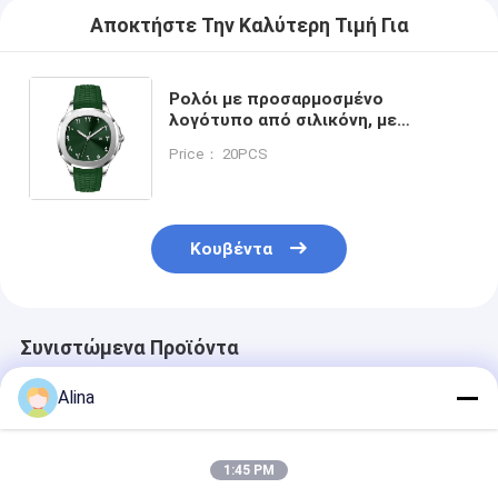
Αποκτήστε Την Καλύτερη Τιμή Για
Ρολόι με προσαρμοσμένο
λογότυπο από σιλικόνη, με
στρογγυλό καντράν και θήκη με
Price： 20PCS
λογότυπο χαραγμένο με λέιζερ,
σχεδιασμένο για ευαισθητοποίηση
Κουβέντα
Συνιστώμενα Προϊόντα
Alina
1:45 PM