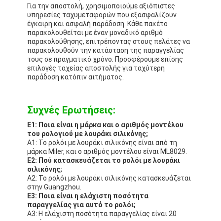
Για την αποστολή, χρησιμοποιούμε αξιόπιστες
υπηρεσίες ταχυμεταφορών που εξασφαλίζουν
έγκαιρη και ασφαλή παράδοση. Κάθε πακέτο
παρακολουθείται με έναν μοναδικό αριθμό
παρακολούθησης, επιτρέποντας στους πελάτες να
παρακολουθούν την κατάσταση της παραγγελίας
τους σε πραγματικό χρόνο. Προσφέρουμε επίσης
επιλογές ταχείας αποστολής για ταχύτερη
παράδοση κατόπιν αιτήματος.
Συχνές Ερωτήσεις:
Ε1: Ποια είναι η μάρκα και ο αριθμός μοντέλου
του ρολογιού με λουράκι σιλικόνης;
Α1: Το ρολόι με λουράκι σιλικόνης είναι από τη
μάρκα Miler, και ο αριθμός μοντέλου είναι ML8029.
Ε2: Πού κατασκευάζεται το ρολόι με λουράκι
σιλικόνης;
Α2: Το ρολόι με λουράκι σιλικόνης κατασκευάζεται
στην Guangzhou.
Ε3: Ποια είναι η ελάχιστη ποσότητα
παραγγελίας για αυτό το ρολόι;
Α3: Η ελάχιστη ποσότητα παραγγελίας είναι 20