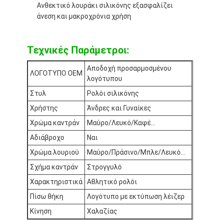
Ανθεκτικό λουράκι σιλικόνης εξασφαλίζει
άνεση και μακροχρόνια χρήση
Τεχνικές Παράμετροι:
Αποδοχή προσαρμοσμένου
ΛΟΓΟΤΥΠΟ OEM
λογότυπου
Στυλ
Ρολόι σιλικόνης
Χρήστης
Άνδρες και Γυναίκες
Χρώμα καντράν
Μαύρο/Λευκό/Καφέ...
Αδιάβροχο
Ναι
Χρώμα λουριού
Μαύρο/Πράσινο/Μπλε/Λευκό...
Σχήμα καντράν
Στρογγυλό
Χαρακτηριστικά
Αθλητικό ρολόι
Πίσω θήκη
Λογότυπο με εκτύπωση λέιζερ
Κίνηση
Χαλαζίας