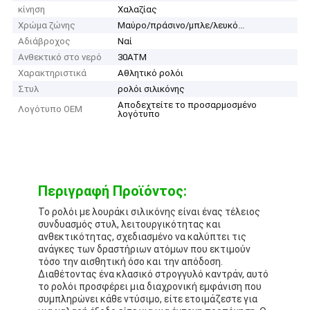
κίνηση
Χαλαζίας
Χρώμα ζώνης
Μαύρο/πράσινο/μπλε/λευκό...
Αδιάβροχος
Ναί
Ανθεκτικό στο νερό
30ATM
Χαρακτηριστικά
Αθλητικό ρολόι
Στυλ
ρολόι σιλικόνης
Αποδεχτείτε το προσαρμοσμένο
Λογότυπο OEM
λογότυπο
Περιγραφή Προϊόντος:
Το ρολόι με λουράκι σιλικόνης είναι ένας τέλειος
συνδυασμός στυλ, λειτουργικότητας και
ανθεκτικότητας, σχεδιασμένο να καλύπτει τις
ανάγκες των δραστήριων ατόμων που εκτιμούν
τόσο την αισθητική όσο και την απόδοση.
Διαθέτοντας ένα κλασικό στρογγυλό καντράν, αυτό
το ρολόι προσφέρει μια διαχρονική εμφάνιση που
συμπληρώνει κάθε ντύσιμο, είτε ετοιμάζεστε για