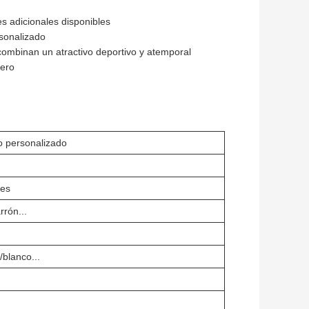
s adicionales disponibles
rsonalizado
ombinan un atractivo deportivo y atemporal
dero
po personalizado
res
rón...
/blanco...