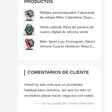
PRODUCTOS
Relojes personalizados Fabricante
de relojes Miler Calendario Deporte
Relojes resistentes al agua para
hombres
Venta caliente Reloj de pulsera de
cuarzo digital de silicona verde
Miler Sport Lujo Cronógrafo Silicón
Inmune Cuarzo Hombres Reloj de
Muñeca Reloj de Fecha Reloj de
Reloj
COMENTARIOS DE CLIENTE
Usted ha sido más que un proveedor
habitual para nosotros, así que ha sido un
verdadero placer hacer negocios con usted.
—— En la ciudad de Thanh (Vietnam)