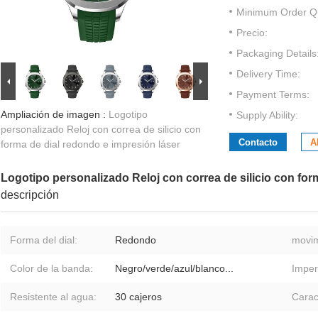
Minimum Order Qu
Precio:
Packaging Details
Delivery Time:
Payment Terms:
Ampliación de imagen :
Logotipo
Supply Ability:
personalizado Reloj con correa de silicio con
Contacto
A
forma de dial redondo e impresión láser
Logotipo personalizado Reloj con correa de silicio con for
descripción
Forma del dial:
Redondo
movim
Color de la banda:
Negro/verde/azul/blanco...
Imper
Resistente al agua:
30 cajeros
Carac