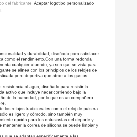
po del fabricante
Aceptar logotipo personalizado
l:
funcionalidad y durabilidad, diseñado para satisfacer
tica como el rendimiento.Con una forma redonda
ementa cualquier atuendo, ya sea que se vista para
nte se alinea con los principios de los relojes de
sticada pero deportiva que atrae a los gustos
resistencia al agua, diseñado para resistir la
ida activo que incluye nadar,corriendo bajo la
 daño de la humedad, por lo que es un compañero
bre.
 de los relojes tradicionales como el reloj de pulsera
o sólo es ligero y cómodo, sino también muy
celente opción para los entusiastas del deporte y
e mantener.la correa de silicona se puede limpiar y
icas que se adaptan específicamente a las