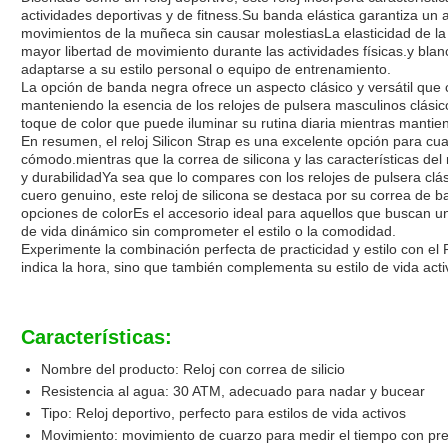
actividades deportivas y de fitness.Su banda elástica garantiza un
movimientos de la muñeca sin causar molestiasLa elasticidad de la 
mayor libertad de movimiento durante las actividades físicas.y bla
adaptarse a su estilo personal o equipo de entrenamiento.
La opción de banda negra ofrece un aspecto clásico y versátil que
manteniendo la esencia de los relojes de pulsera masculinos clás
toque de color que puede iluminar su rutina diaria mientras mantiene
En resumen, el reloj Silicon Strap es una excelente opción para cua
cómodo.mientras que la correa de silicona y las características del
y durabilidadYa sea que lo compares con los relojes de pulsera clá
cuero genuino, este reloj de silicona se destaca por su correa de b
opciones de colorEs el accesorio ideal para aquellos que buscan un
de vida dinámico sin comprometer el estilo o la comodidad.
Experimente la combinación perfecta de practicidad y estilo con el Re
indica la hora, sino que también complementa su estilo de vida act
Características:
Nombre del producto: Reloj con correa de silicio
Resistencia al agua: 30 ATM, adecuado para nadar y bucear
Tipo: Reloj deportivo, perfecto para estilos de vida activos
Movimiento: movimiento de cuarzo para medir el tiempo con pre