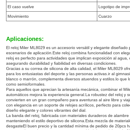
El caso vuelve
Logotipo de impr
Movimiento
Cuarzo
Aplicaciones:
El reloj Miler ML8029 es un accesorio versátil y elegante diseñad
escenarios de aplicación.Este reloj combina funcionalidad con ele
reloj es perfecto para actividades que implican exposición al agua,
asegurando durabilidad y fiabilidad en diversas condiciones.
Gracias a su correa de silicona de alta calidad, el Miler ML8029 ofr
para los entusiastas del deporte y las personas activas.ir al gimna
blanco o marrón, complementa diversos atuendos y estilos.lo que 
como semioformales.
Para aquellos que aprecian la artesanía mecánica, combinar el Mi
automáticos mejora la experiencia general.La robustez del reloj y 
convierten en un gran compañero para aventuras al aire libre y vi
con elegancia en un soporte de relojes acrílicos, perfecto para col
diseño elegante y colores vibrantes del dial.
La banda del reloj, fabricada con materiales duraderos de alambre 
manteniendo el estilo deportivo de silicona.Esta mezcla de materiale
desgasteEl buen precio y la cantidad mínima de pedido de 20pcs h