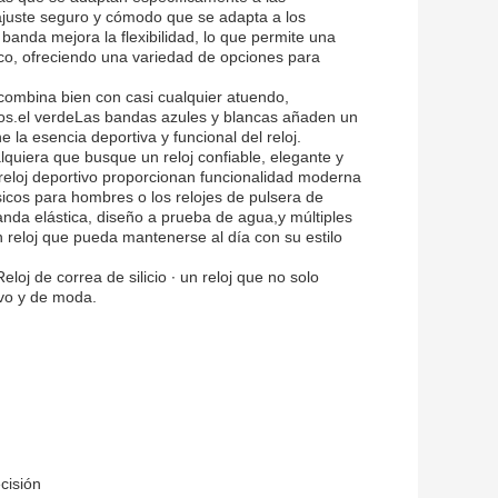
 ajuste seguro y cómodo que se adapta a los
banda mejora la flexibilidad, lo que permite una
nco, ofreciendo una variedad de opciones para
 combina bien con casi cualquier atuendo,
icos.el verdeLas bandas azules y blancas añaden un
 la esencia deportiva y funcional del reloj.
lquiera que busque un reloj confiable, elegante y
 reloj deportivo proporcionan funcionalidad moderna
sicos para hombres o los relojes de pulsera de
anda elástica, diseño a prueba de agua,y múltiples
 reloj que pueda mantenerse al día con su estilo
loj de correa de silicio ∙ un reloj que no solo
ivo y de moda.
cisión