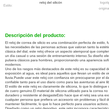
reloj del silicón
logoti
Estilo:
origina
Descripción del producto:
El reloj de correa de silicio es una combinación perfecta de estilo, 
las necesidades de las personas activas que valoran tanto la esté
clásica del dial, este reloj ofrece un aspecto atemporal que compl
un día casual o una sesión de entrenamiento intenso.Su diseño elega
pulsera clásicos para hombres, proporcionando una apariencia sofi
modernos.
Uno de los rasgos más destacados de este reloj es su capacidad de 
exposición al agua, es ideal para aquellos que llevan un estilo de v
lluvia.Puede usar este reloj con confianza sin preocuparse por el
confiable tanto para el uso diario como para las aventuras al aire li
El estilo de este reloj es claramente de silicona, lo que lo distingue
de cuero genuino.El material de silicona utilizado para la correa n
duradero y resistente al desgasteEsto hace que el reloj sea una ex
cualquier persona que prefiera un accesorio sin problemas y fácil d
mantener fácilmente, lo que lo hace perfecto para usuarios activos.
Diseñado como un reloj deportivo, este reloj incorpora característ