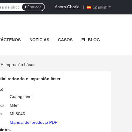
Ahora Charle
|
Spanish
Búsqueda
TÁCTENOS
NOTICIAS
CASOS
EL BLOG
 E Impresión Láser
dial redondo e impresión láser
o:
Guangzhou
ca:
Miler
o:
ML8046
Manual del producto PDF
minos: