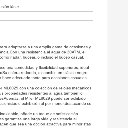
esión láser
o para adaptarse a una amplia gama de ocasiones y
gancia.Con una resistencia al agua de 30ATM, el
 como nadar, bucear.,o incluso el buceo casual,
ece una comodidad y flexibilidad superiores, ideal
sioSu esfera redonda, disponible en clásico negro,
lo hace adecuado tanto para ocasiones casuales
ler ML8029 con una colección de relojes mecánicos
sus propiedades resistentes al agua también lo
ajesAdemás, el Miler ML8029 puede ser exhibido
eccionistas o exhibición al por menor,destacando su
inoxidable, añade un toque de sofisticación
s garantiza una larga vida y resistencia al
acen que sea una opción atractiva para minoristas