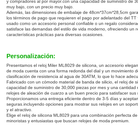
y compradores al por mayor.con una capacidad de suministro de 30
muy bajo, con un precio muy bajo.
Además, las dimensiones de embalaje de 48cm*37cm*28,5cm garanti
los términos de pago que requieren el pago por adelantado del TT f
usado como un accesorio personal confiable o un regalo considerado
satisface las demandas del estilo de vida moderno, ofreciendo un r
características prácticas para diversas ocasiones.
Personalización:
Presentamos el reloj Miler ML8029 de silicona, un accesorio elegant
de moda cuenta con una forma redonda del dial y un movimiento de
clasificación de resistencia al agua de 30ATM, lo que lo hace adec
Fabricado con un cómodo material de banda de silicio, el reloj de s
capacidad de suministro de 30,000 piezas por mes y una cantidad 
relojes de aleación de cuarzo a un buen precio para satisfacer su
Proporcionamos una entrega eficiente dentro de 3-5 días y acepta
seguras.incluyendo opciones para mostrar sus relojes en un soporte
y el atractivo.
Elige el reloj de silicona ML8029 para una combinación perfecta de 
minoristas y entusiastas que buscan relojes de moda premium.