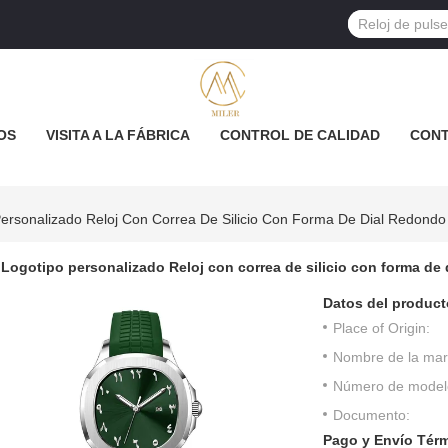
OS
VISITA A LA FÁBRICA
CONTROL DE CALIDAD
CON
Personalizado Reloj Con Correa De Silicio Con Forma De Dial Redondo
Logotipo personalizado Reloj con correa de silicio con forma de 
Datos del product
Place of Origin:
Nombre de la mar
Número de model
Documento:
Pago y Envío Tér