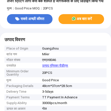
लेजर प्रिंटिंग लोगो केस बैक शामिल है जागरूकता के लिए डिज़ाइन किया गया
मूल्य：Good Price
MOQ：20PCS
सबसे अच्छी कीमत
अब बात करें
उत्पाद विवरण
Place of Origin
Guangzhou
ब्रांड नाम
Miler
मॉडल संख्या
एमएल8046
दस्तावेज़
उत्पाद पुस्तिका पीडीएफ
Minimum Order
20PCS
Quantity
मूल्य
Good Price
Packaging Details
48cm*37cm*28.5cm
Delivery Time
3-5days
Payment Terms
TT Payment In Advance
Supply Ability
30000pcs/month
डायल का आकार
गोल