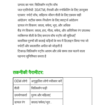
फ़ैक्टरी टूर
उत्पाद का नाम: सिलिकॉन स्ट्रैप वॉच
जल प्रतिरोधी: 30ATM, तैराकी और स्नॉर्कलिंग के लिए उपयुक्त
गुणवत्ता नियंत्रण
प्रकार: स्पोर्ट वॉच, सक्रिय जीवन शैली के लिए एकदम सही
आंदोलन: सटीक समय-निर्धारण के लिए क्वार्ट्ज आंदोलन
हमसे संपर्क करें
डायल रंग विकल्प: काला, सफेद, भूरा, और अधिक
बैंड रंग विकल्प: काला, हरा, नीला, सफेद, और अतिरिक्त रंग उपलब्ध
समाचार
व्यक्तिगत शैली के लिए कस्टम वॉच स्ट्रैप की सुविधाएँ
क्लासिक पुरुषों की कलाई घड़ियों के रूप में डिज़ाइन किया गया जो
मामले
स्पोर्टी और कालातीत अपील को जोड़ती है
टिकाऊ सिलिकॉन स्ट्रैप आराम और लंबे समय तक चलने वाला
ब्लॉग
पहनना सुनिश्चित करता है
तकनीकी पैरामीटर:
क्वार्ट्ज कलाई घड़ी
OEM लोगो
अनुकूलित लोगो स्वीकार करें
चमड़े का पट्टा क्वार्ट्ज घड़ी
शैली
सिलिकॉन घड़ी
उपयोगकर्ता
पुरुष और महिलाएं
स्टेनलेस स्टील की बेल्ट वाली घड़ी
डायल रंग
काला/सफेद/भूरा...