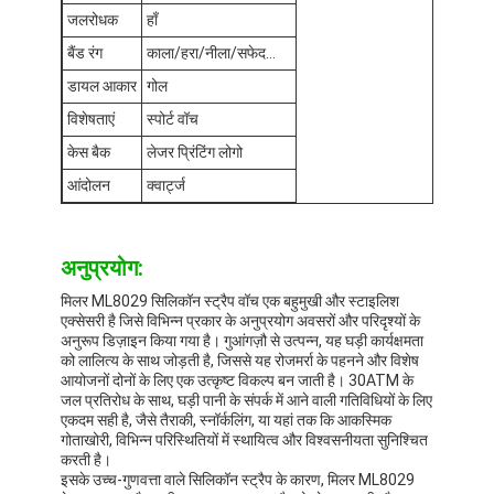
सिलिकॉन स्ट्रैप घड़ी
जलरोधक
हाँ
बैंड रंग
काला/हरा/नीला/सफेद...
लेडी क्वार्ट्ज घड़ी
डायल आकार
गोल
पुरुष क्वार्ट्ज घड़ी
विशेषताएं
स्पोर्ट वॉच
केस बैक
लेजर प्रिंटिंग लोगो
क्वार्ट्ज लाइट घड़ी
आंदोलन
क्वार्ट्ज
डिजिटल स्पोर्ट वॉच
स्टाइलिश युगल घड़ी
अनुप्रयोग:
मिलर ML8029 सिलिकॉन स्ट्रैप वॉच एक बहुमुखी और स्टाइलिश
बच्चों की कलाई घड़ी
एक्सेसरी है जिसे विभिन्न प्रकार के अनुप्रयोग अवसरों और परिदृश्यों के
अनुरूप डिज़ाइन किया गया है। गुआंगज़ौ से उत्पन्न, यह घड़ी कार्यक्षमता
घड़ी के स्पेयर पार्ट्स
को लालित्य के साथ जोड़ती है, जिससे यह रोजमर्रा के पहनने और विशेष
आयोजनों दोनों के लिए एक उत्कृष्ट विकल्प बन जाती है। 30ATM के
जल प्रतिरोध के साथ, घड़ी पानी के संपर्क में आने वाली गतिविधियों के लिए
घड़ी का पट्टा स्पेयर पार्ट्स
एकदम सही है, जैसे तैराकी, स्नॉर्कलिंग, या यहां तक कि आकस्मिक
गोताखोरी, विभिन्न परिस्थितियों में स्थायित्व और विश्वसनीयता सुनिश्चित
करती है।
इसके उच्च-गुणवत्ता वाले सिलिकॉन स्ट्रैप के कारण, मिलर ML8029