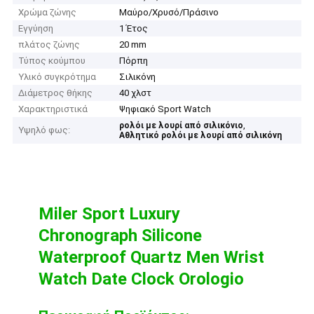
Χρώμα ζώνης
Μαύρο/Χρυσό/Πράσινο
Εγγύηση
1 Έτος
πλάτος ζώνης
20 mm
Τύπος κούμπου
Πόρπη
Υλικό συγκρότημα
Σιλικόνη
Διάμετρος θήκης
40 χλστ
Χαρακτηριστικά
Ψηφιακό Sport Watch
,
ρολόι με λουρί από σιλικόνιο
Υψηλό φως:
Αθλητικό ρολόι με λουρί από σιλικόνη
Miler Sport Luxury
Chronograph Silicone
Waterproof Quartz Men Wrist
Watch Date Clock Orologio