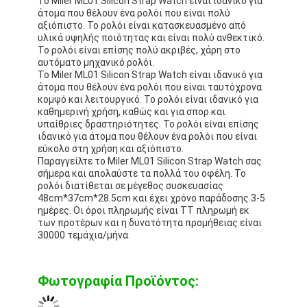
Το Miler ML01 Silicon Strap Watch είναι ιδανικό για
άτομα που θέλουν ένα ρολόι που είναι πολύ
αξιόπιστο. Το ρολόι είναι κατασκευασμένο από
υλικά υψηλής ποιότητας και είναι πολύ ανθεκτικό.
Το ρολόι είναι επίσης πολύ ακριβές, χάρη στο
αυτόματο μηχανικό ρολόι.
Το Miler ML01 Silicon Strap Watch είναι ιδανικό για
άτομα που θέλουν ένα ρολόι που είναι ταυτόχρονα
κομψό και λειτουργικό. Το ρολόι είναι ιδανικό για
καθημερινή χρήση, καθώς και για σπορ και
υπαίθριες δραστηριότητες. Το ρολόι είναι επίσης
ιδανικό για άτομα που θέλουν ένα ρολόι που είναι
εύκολο στη χρήση και αξιόπιστο.
Παραγγείλτε το Miler ML01 Silicon Strap Watch σας
σήμερα και απολαύστε τα πολλά του οφέλη. Το
ρολόι διατίθεται σε μέγεθος συσκευασίας
48cm*37cm*28.5cm και έχει χρόνο παράδοσης 3-5
ημέρες. Οι όροι πληρωμής είναι TT πληρωμή εκ
των προτέρων και η δυνατότητα προμήθειας είναι
30000 τεμάχια/μήνα.
Φωτογραφία Προϊόντος: