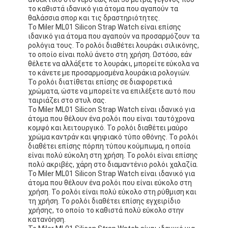
Ρολόι με λουρί από πυριτόνιο
το καθιστά ιδανικό για άτομα που αγαπούν τα
θαλάσσια σπορ και τις δραστηριότητες.
Το Miler ML01 Silicon Strap Watch είναι επίσης
Κυρία Κουάρτζ ρολόι
ιδανικό για άτομα που αγαπούν να προσαρμόζουν τα
ρολόγια τους. Το ρολόι διαθέτει λουράκι σιλικόνης,
Άνδρες Κουάρτζου ρολόι
το οποίο είναι πολύ άνετο στη χρήση. Ωστόσο, εάν
θέλετε να αλλάξετε το λουράκι, μπορείτε εύκολα να
το κάνετε με προσαρμοσμένα λουράκια ρολογιών.
Φωτεινό ρολόι από χαλαζία
Το ρολόι διατίθεται επίσης σε διαφορετικά
χρώματα, ώστε να μπορείτε να επιλέξετε αυτό που
Ψηφιακό Sport Watch
ταιριάζει στο στυλ σας.
Το Miler ML01 Silicon Strap Watch είναι ιδανικό για
Στυλάτο ρολόι για ζευγάρια
άτομα που θέλουν ένα ρολόι που είναι ταυτόχρονα
κομψό και λειτουργικό. Το ρολόι διαθέτει μαύρο
χρώμα καντράν και ψηφιακό τύπο οθόνης. Το ρολόι
Παιδικά ρολόγια
διαθέτει επίσης πόρπη τύπου κούμπωμα, η οποία
είναι πολύ εύκολη στη χρήση. Το ρολόι είναι επίσης
Εναλλακτικά για ρολόγια
πολύ ακριβές, χάρη στο διαμαντένιο ρολόι χαλαζία.
Το Miler ML01 Silicon Strap Watch είναι ιδανικό για
άτομα που θέλουν ένα ρολόι που είναι εύκολο στη
Εναλλακτικά για ζώνες ρολογιών
χρήση. Το ρολόι είναι πολύ εύκολο στη ρύθμιση και
τη χρήση. Το ρολόι διαθέτει επίσης εγχειρίδιο
χρήσης, το οποίο το καθιστά πολύ εύκολο στην
κατανόηση.