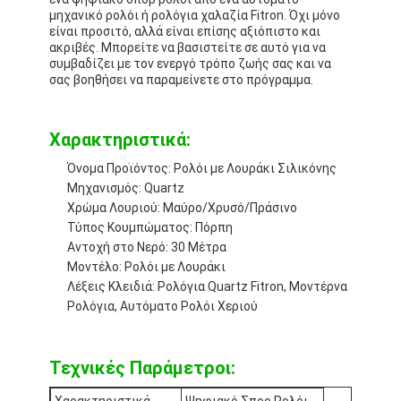
μηχανικό ρολόι ή ρολόγια χαλαζία Fitron. Όχι μόνο
είναι προσιτό, αλλά είναι επίσης αξιόπιστο και
ακριβές. Μπορείτε να βασιστείτε σε αυτό για να
συμβαδίζει με τον ενεργό τρόπο ζωής σας και να
σας βοηθήσει να παραμείνετε στο πρόγραμμα.
Χαρακτηριστικά:
Όνομα Προϊόντος: Ρολόι με Λουράκι Σιλικόνης
Μηχανισμός: Quartz
Χρώμα Λουριού: Μαύρο/Χρυσό/Πράσινο
Τύπος Κουμπώματος: Πόρπη
Αντοχή στο Νερό: 30 Μέτρα
Μοντέλο: Ρολόι με Λουράκι
Λέξεις Κλειδιά: Ρολόγια Quartz Fitron, Μοντέρνα
Σπίτι
Ρολόγια, Αυτόματο Ρολόι Χεριού
Προϊόντα
Τεχνικές Παράμετροι:
Σχετικά με εμάς
Χαρακτηριστικά
Ψηφιακό Σπορ Ρολόι