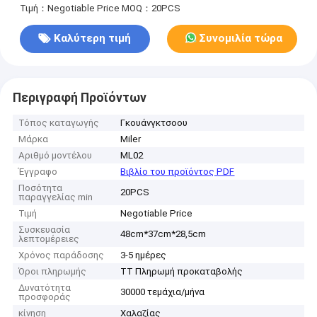
Τιμή：Negotiable Price
MOQ：20PCS
Καλύτερη τιμή
Συνομιλία τώρα
Περιγραφή Προϊόντων
Τόπος καταγωγής
Γκουάνγκτσοου
Μάρκα
Miler
Αριθμό μοντέλου
ML02
Έγγραφο
Βιβλίο του προϊόντος PDF
Ποσότητα
20PCS
παραγγελίας min
Τιμή
Negotiable Price
Συσκευασία
48cm*37cm*28,5cm
λεπτομέρειες
Χρόνος παράδοσης
3-5 ημέρες
Όροι πληρωμής
TT Πληρωμή προκαταβολής
Δυνατότητα
30000 τεμάχια/μήνα
προσφοράς
κίνηση
Χαλαζίας