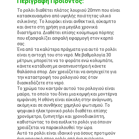
Περιγραφή Προϊόντος:
Το ρολόι διαθέτει πλάτος λουριού 20mm που είναι
κατασκευασμένο από υψηλής ποιότητας υλικό
σιλικόνης. Το λουράκι είναι ανθεκτικό, εύκαμπτο
και άνετο στη χρήση για μεγάλα χρονικά
διαστήματα. Διαθέτει επίσης κούμπωμα πόρπης
που εξασφαλίζει ασφαλή εφαρμογή στον καρπό
σας.
Ένα από τα καλύτερα πράγματα για αυτό το ρολόι
είναι η αντοχή του στο νερό. Με βαθμολογία 30
μέτρων, μπορείτε να το φοράτε ενώ κολυμπάτε,
κάνετε κατάδυση με αναπνευστήρα ή κάνετε
θαλάσσια σπορ. Δεν χρειάζεται να ανησυχείτε για
την καταστροφή του ρολογιού σας όταν
διασκεδάζετε στο νερό.
Το χρώμα του καντράν αυτού του ρολογιού είναι
μαύρο, το οποίο του δίνει μια κομψή και μοντέρνα
εμφάνιση. Η οθόνη είναι εύκολη στην ανάγνωση,
ακόμη και σε συνθήκες χαμηλού φωτισμού. Το
ψηφιακό ηλεκτρονικό ρολόι διαθέτει επίσης
χρονόμετρο, ξυπνητήρι και χρονοδιακόπτη,
καθιστώντας το ένα ευέλικτο ρολόι για όποιον
χρειάζεται να παρακολουθεί την ώρα.
Αυτό το ρολόι είναι ιδανικό για όσους προτιμούν
ένα ψηφιακό σπορ ρολόι από ένα αυτόματο