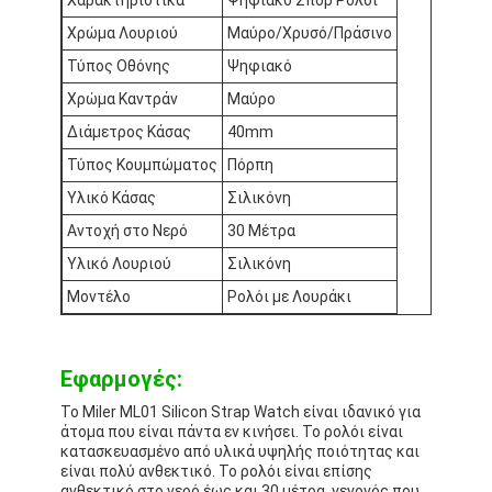
Επισκέψεις στο εργοστάσιο
Χρώμα Λουριού
Μαύρο/Χρυσό/Πράσινο
Τύπος Οθόνης
Ψηφιακό
Ποιοτικός έλεγχος
Χρώμα Καντράν
Μαύρο
Επικοινωνήστε μαζί μας
Διάμετρος Κάσας
40mm
Τύπος Κουμπώματος
Πόρπη
Ειδήσεις
Υλικό Κάσας
Σιλικόνη
Υποθέσεις
Αντοχή στο Νερό
30 Μέτρα
Ιστολόγιο
Υλικό Λουριού
Σιλικόνη
Μοντέλο
Ρολόι με Λουράκι
Χαλαζίας Wristwatch
Εφαρμογές:
Δερμάτινο ρολόι από χαλαζία
Το Miler ML01 Silicon Strap Watch είναι ιδανικό για
άτομα που είναι πάντα εν κινήσει. Το ρολόι είναι
κατασκευασμένο από υλικά υψηλής ποιότητας και
Ατσάλινο ρολόι με ζώνη
είναι πολύ ανθεκτικό. Το ρολόι είναι επίσης
ανθεκτικό στο νερό έως και 30 μέτρα, γεγονός που