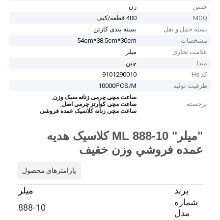
جنس
زن
MOQ
400 قطعه/کیف
بسته حمل و نقل
بسته بندی کارتن
مشخصات
54cm*38.5cm*30cm
علامت تجاری
میلر
مبدا
چین
کد Hs
9101290010
ظرفیت تولید
10000PCS/M
,
ساعت مچی چرمی زنانه سبک وزن
برجسته:
,
ساعت مچی کوارتز چرمی اصل
ساعت مچی زنانه کلاسیک عمده فروشی
"ميلر" ML 888-10 کلاسيک هديه
عمده فروشي وزن خفيف
پارامترهای محصول
برند
میلر
شماره
888-10
مدل