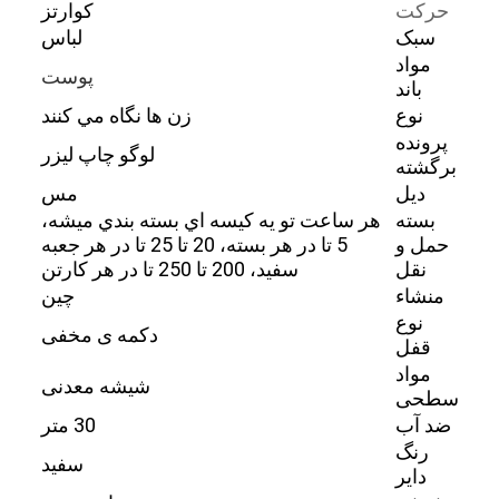
حرکت
کوارتز
سبک
لباس
مواد
پوست
باند
نوع
زن ها نگاه مي کنند
پرونده
لوگو چاپ لیزر
برگشته
ديل
مس
بسته
هر ساعت تو يه کيسه اي بسته بندي ميشه،
حمل و
5 تا در هر بسته، 20 تا 25 تا در هر جعبه
نقل
سفيد، 200 تا 250 تا در هر کارتن
منشاء
چین
نوع
دکمه ی مخفی
قفل
مواد
شیشه معدنی
سطحی
ضد آب
30 متر
رنگ
سفید
دایر