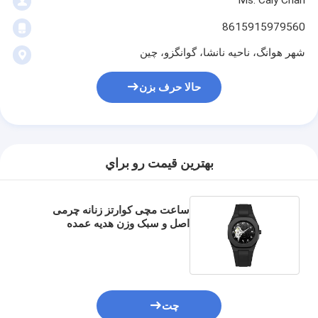
8615915979560
شهر هوانگ، ناحیه نانشا، گوانگزو، چین
حالا حرف بزن
بهترين قيمت رو براي
ساعت مچی کوارتز زنانه چرمی
اصل و سبک وزن هدیه عمده
فروشی کلاسیک Miler Ml 888-10
چت