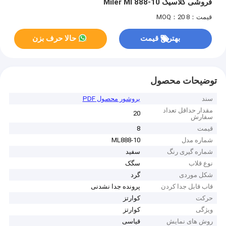
فروشی کلاسیک Miler Ml 888-10
قیمت：8
MOQ：20
بهترین قیمت
حالا حرف بزن
توضیحات محصول
سند
بروشور محصول PDF
مقدار حداقل تعداد
20
سفارش
قیمت
8
شماره مدل
ML888-10
شماره گیری رنگ
سفید
نوع قلاب
سگک
شکل موردی
گرد
قاب قابل جدا کردن
پرونده جدا نشدنی
حرکت
کوارتز
ویژگی
کوارتز
روش های نمایش
قیاسی