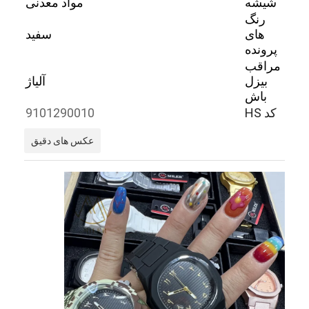
شیشه
مواد معدنی
رنگ
های
سفید
پرونده
مراقب
بيزل
آلیاژ
باش
کد HS
9101290010
عکس های دقیق
خانه
محصولات
درباره ما