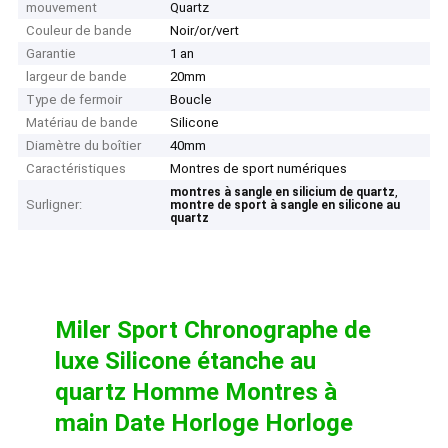
mouvement
Quartz
Couleur de bande
Noir/or/vert
Garantie
1 an
largeur de bande
20mm
Type de fermoir
Boucle
Matériau de bande
Silicone
Diamètre du boîtier
40mm
Caractéristiques
Montres de sport numériques
,
montres à sangle en silicium de quartz
Surligner:
montre de sport à sangle en silicone au
quartz
Miler Sport Chronographe de
luxe Silicone étanche au
quartz Homme Montres à
main Date Horloge Horloge