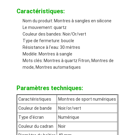
Caractéristiques:
Nom du produit: Montres à sangles en silicone
Le mouvement: quartz
Couleur des bandes: Noir/Or/vert
Type de fermeture: boucle
Résistance à l'eau: 30 mètres
Modèle: Montres à sangle
Mots clés: Montres à quartz Fitron, Montres de
mode, Montres automatiques
Paramètres techniques:
Caractéristiques
Montres de sport numériques
À la maison
Couleur de bande
Noir/or/vert
Produits
Type d'écran
Numérique
Couleur du cadran
Noir
À propos de nous