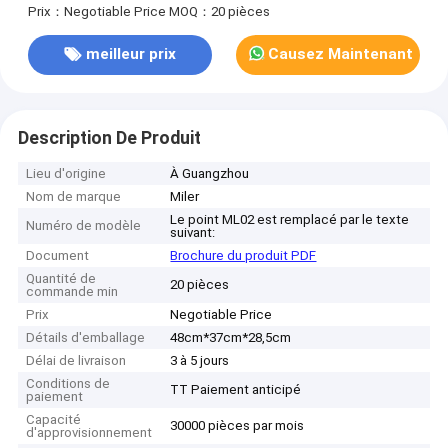
Prix：Negotiable Price
MOQ：20 pièces
meilleur prix
Causez Maintenant
Description De Produit
Lieu d'origine
À Guangzhou
Nom de marque
Miler
Le point ML02 est remplacé par le texte
Numéro de modèle
suivant:
Document
Brochure du produit PDF
Quantité de
20 pièces
commande min
Prix
Negotiable Price
Détails d'emballage
48cm*37cm*28,5cm
Délai de livraison
3 à 5 jours
Conditions de
TT Paiement anticipé
paiement
Capacité
30000 pièces par mois
d'approvisionnement