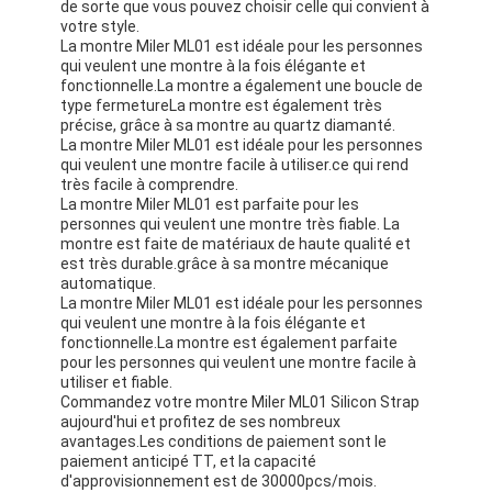
de sorte que vous pouvez choisir celle qui convient à
Montres à sangles en silicone
votre style.
La montre Miler ML01 est idéale pour les personnes
Montres à quartz
qui veulent une montre à la fois élégante et
fonctionnelle.La montre a également une boucle de
type fermetureLa montre est également très
Montres à quartz pour hommes
précise, grâce à sa montre au quartz diamanté.
La montre Miler ML01 est idéale pour les personnes
Montres à lumière au quartz
qui veulent une montre facile à utiliser.ce qui rend
très facile à comprendre.
La montre Miler ML01 est parfaite pour les
Montres de sport numériques
personnes qui veulent une montre très fiable. La
montre est faite de matériaux de haute qualité et
Une montre de couple élégante
est très durable.grâce à sa montre mécanique
automatique.
La montre Miler ML01 est idéale pour les personnes
Montres de poignet pour enfants
qui veulent une montre à la fois élégante et
fonctionnelle.La montre est également parfaite
Pièces de rechange de montres
pour les personnes qui veulent une montre facile à
utiliser et fiable.
Pièces détachées de ceintures de montres
Commandez votre montre Miler ML01 Silicon Strap
aujourd'hui et profitez de ses nombreux
avantages.Les conditions de paiement sont le
paiement anticipé TT, et la capacité
d'approvisionnement est de 30000pcs/mois.