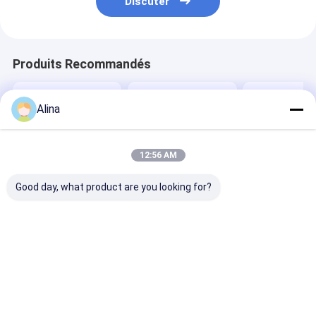
Discuter
Produits Recommandés
Alina
12:56 AM
Good day, what product are you looking for?
LOGO personnalisé
Montres de sport
Montre à sangl
Montre à bande de
Montres de poignet
silicone bleu a
silicium avec forme
de quartz Montres
cadran circula
de cadran ronde et
en silicone Stylée
quartz Convie
boîtier de logo à
Durable Confortable
pour le port de
Meilleur prix
Meilleur prix
Meilleur p
impression laser
Convient pour les
bureau et les 
Conçu pour la
affaires Activités
de plein air
sensibilisation
occasionnelles et en
Confortable
plein air
Aperçu
Au sujet de
Contactez-
Desktop