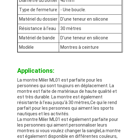
Diamètre du boîtier
40 mm
Visite de l'usine
Type de fermeture
- Une boucle.
Matériel du dossier
D'une teneur en silicone
Contrôle de qualité
Résistance à l'eau
30 mètres
Contactez-nous
Matériel de bande
D'une teneur en silicone
Nouvelles
Modèle
Montres à ceinture
Les affaires
Applications:
Le blog
La montre Miler ML01 est parfaite pour les
personnes qui sont toujours en déplacement. La
montre est faite de matériaux de haute qualité et
est très durable. La montre est également
Montre-bracelet de quartz
résistante à l'eau jusqu'à 30 mètres,Ce qui le rend
parfait pour les personnes qui aiment les sports
nautiques et les activités.
Montres à quartz à sangles en cuir
La montre Miler ML01 est également parfaite pour
les personnes qui aiment personnaliser leurs
Montres à sangle en acier inoxydable
montres.si vous voulez changer la sangleLa montre
est également disponible en différentes couleurs,