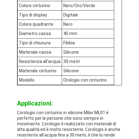
Colore cinturino
Nero/Oro/Verde
Visita alla fabbrica
Tipo di display
Digitale
Controllo di qualità
Colore quadrante
Nero
Contattaci
Diametro cassa
40 mm
Tipo di chiusura
Fibbia
Notizie
Materiale cassa
Silicone
Casi
Resistenza all'acqua
30 metri
Materiale cinturino
Silicone
Blog
Modello
Orologio con cinturino
Orologio del quarzo
Applicazioni:
L'orologio con cinturino in silicone Miler ML01 è
Orologio di quarzo a cinghia in pelle
perfetto per le persone che sono sempre in
movimento. L'orologio è realizzato con materiali di
Orologio a cinghia in acciaio inossidabile
alta qualità ed è molto resistente. L'orologio è anche
resistente all'acqua fino a 30 metri, il che lo rende