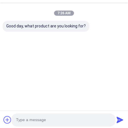
7:26 AM
Good day, what product are you looking for?
LOGO
Orologio sportivo
Orologio a cin
personalizzato
Orologio da polso in
silicio blu con
Orologio a cinghia di
quarzo Orologio da
quadrante rot
silicio con forma
polso in silicone
adatto per l'us
rotonda e cassa del
Orologio elegante
ufficio e per s
Miglior prezzo
Miglior prezzo
Miglior pr
logo con stampa
durevole Comodo
all'aperto
laser
Adatto per attività
commerciali Casual
e all'aria aperta
Casa
Circa noi
Contattaci
Desktop Site
Mappa del sito
Norme sulla privacy
Qualità
Orologio del quarzo
Fabbrica cinese.Copyright © 2026
Guangzhou Miler Watch Co., Ltd. All Rights Reserved.