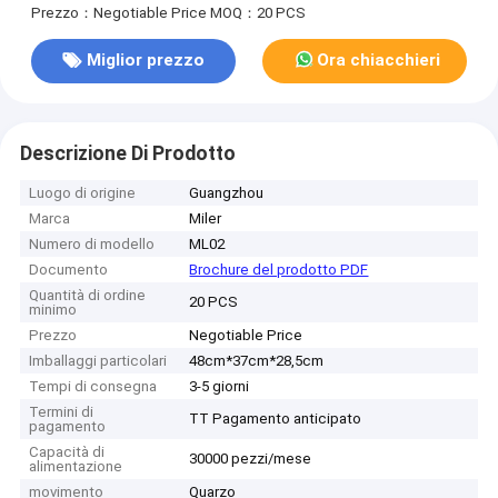
Prezzo：Negotiable Price
MOQ：20 PCS
Miglior prezzo
Ora chiacchieri
Descrizione Di Prodotto
Luogo di origine
Guangzhou
Marca
Miler
Numero di modello
ML02
Documento
Brochure del prodotto PDF
Quantità di ordine
20 PCS
minimo
Prezzo
Negotiable Price
Imballaggi particolari
48cm*37cm*28,5cm
Tempi di consegna
3-5 giorni
Termini di
TT Pagamento anticipato
pagamento
Capacità di
30000 pezzi/mese
alimentazione
movimento
Quarzo