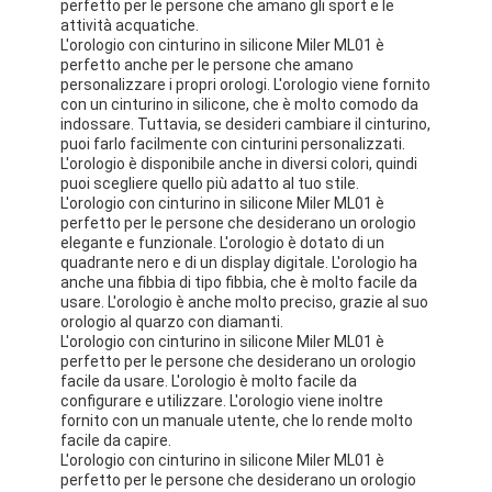
perfetto per le persone che amano gli sport e le
Orologio a cinghia di silicio
attività acquatiche.
L'orologio con cinturino in silicone Miler ML01 è
Lady Quartz Watch
perfetto anche per le persone che amano
personalizzare i propri orologi. L'orologio viene fornito
con un cinturino in silicone, che è molto comodo da
Orologio di quarzo per uomo
indossare. Tuttavia, se desideri cambiare il cinturino,
puoi farlo facilmente con cinturini personalizzati.
Orologio di luce al quarzo
L'orologio è disponibile anche in diversi colori, quindi
puoi scegliere quello più adatto al tuo stile.
L'orologio con cinturino in silicone Miler ML01 è
Orologio digitale sportivo
perfetto per le persone che desiderano un orologio
elegante e funzionale. L'orologio è dotato di un
Un orologio per coppia elegante
quadrante nero e di un display digitale. L'orologio ha
anche una fibbia di tipo fibbia, che è molto facile da
usare. L'orologio è anche molto preciso, grazie al suo
Orologio per bambini
orologio al quarzo con diamanti.
L'orologio con cinturino in silicone Miler ML01 è
Ricambi per orologi
perfetto per le persone che desiderano un orologio
facile da usare. L'orologio è molto facile da
configurare e utilizzare. L'orologio viene inoltre
Ricambi per cinture da orologio
fornito con un manuale utente, che lo rende molto
facile da capire.
L'orologio con cinturino in silicone Miler ML01 è
perfetto per le persone che desiderano un orologio