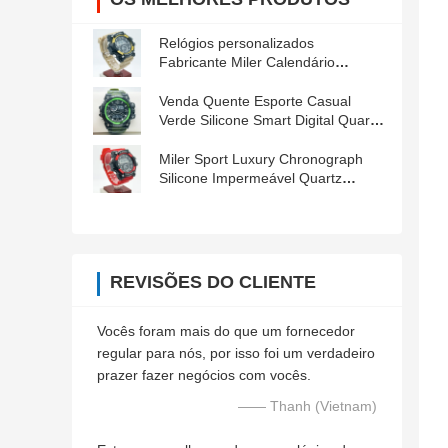
Relógios personalizados
Fabricante Miler Calendário
Desporto Relógios resistentes à
água para homens
Venda Quente Esporte Casual
Verde Silicone Smart Digital Quartz
Relógio de Pulso
Miler Sport Luxury Chronograph
Silicone Impermeável Quartz
Homens Relógio de Pulso Relógio
de Data
REVISÕES DO CLIENTE
Vocês foram mais do que um fornecedor
regular para nós, por isso foi um verdadeiro
prazer fazer negócios com vocês.
—— Thanh (Vietnam)