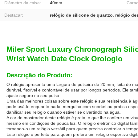
Diâmetro da caixa:
40mm
Carac
Destacar:
relógio de silicone de quartzo
,
relógio de
Miler Sport Luxury Chronograph Sil
Wrist Watch Date Clock Orologio
Descrição do Produto:
O relógio apresenta uma largura de pulseira de 20 mm, feita de mate
durável, flexível e confortável de usar por longos períodos. Ele 
ajuste seguro no seu pulso.
Uma das melhores coisas sobre este relógio é sua resistência à á
pode usá-lo enquanto nada, mergulha com snorkel ou pratica espo
danificar seu relógio quando estiver se divertindo na água.
A cor do mostrador deste relógio é preta, o que lhe confere um visua
mesmo em condições de pouca luz. O relógio eletrônico digital ta
tornando-o um relógio versátil para quem precisa controlar o tempo
Este relógio é perfeito para quem prefere um relógio esportivo dig