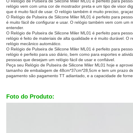
O Relógio de Pulseira de Silicone Miler ML01 é perfeito para pess
relógio vem com uma cor de mostrador preta e um tipo de visor digi
que é muito fácil de usar. O relógio também é muito preciso, graça
O Relógio de Pulseira de Silicone Miler ML01 é perfeito para pesso
é muito fácil de configurar e usar. O relógio também vem com um ma
entender.
O Relógio de Pulseira de Silicone Miler ML01 é perfeito para pess
relógio é feito de materiais de alta qualidade e é muito durável. O
relógio mecânico automático.
O Relógio de Pulseira de Silicone Miler ML01 é perfeito para pess
relógio é perfeito para uso diário, bem como para esportes e ativid
pessoas que desejam um relógio fácil de usar e confiável.
Peça seu Relógio de Pulseira de Silicone Miler ML01 hoje e aprove
tamanho de embalagem de 48cm*37cm*28,5cm e tem um prazo de e
pagamento são pagamento TT adiantado, e a capacidade de forne
Foto do Produto: