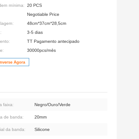
dem mínima:
20 PCS
Negotiable Price
alagem:
48cm*37cm*28,5cm
:
3-5 dias
ento:
TT Pagamento antecipado
e:
30000pcs/mês
nverse Agora
a faixa:
Negro/Ouro/Verde
ra de banda:
20mm
ial da banda:
Silicone