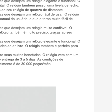
oas que desejam um relógio elegante e funcional. O
tal. O relógio também possui uma fivela de fecho,
s ao seu relógio de quartzo de diamante.
as que desejam um relógio fácil de usar. O relógio
nual do usuário, o que o torna muito fácil de
oas que desejam um relógio muito confiável. O
 relógio também é muito preciso, graças ao seu
oas que desejam um relógio elegante e funcional. O
ades ao ar livre. O relógio também é perfeito para
ite seus muitos benefícios. O relógio vem com um
ntrega de 3 a 5 dias. As condições de
cimento é de 30.000 peças/mês.