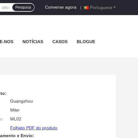
Converse agora
|
Portuguese
Pesquisa
E-NOS
NOTÍCIAS
CASOS
BLOGUE
to:
Guangzhou
Miler
o:
ML02
Folheto PDF do produto
amento e Envio: