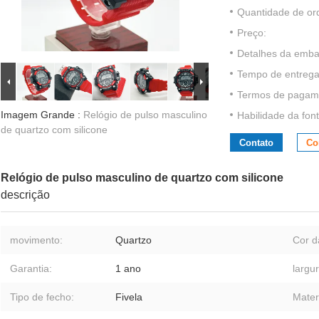
Quantidade de or
Preço:
Detalhes da emb
Tempo de entrega
Termos de pagam
Imagem Grande :
Relógio de pulso masculino
Habilidade da font
de quartzo com silicone
Contato
Co
Relógio de pulso masculino de quartzo com silicone
descrição
movimento:
Quartzo
Cor d
Garantia:
1 ano
largu
Tipo de fecho:
Fivela
Mater