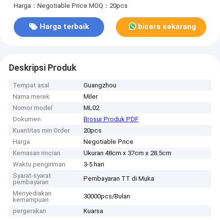
Harga：Negotiable Price
MOQ：20pcs
Harga terbaik
bicara sekarang
Deskripsi Produk
Tempat asal
Guangzhou
Nama merek
Miler
Nomor model
ML02
Dokumen
Brosur Produk PDF
Kuantitas min Order
20pcs
Harga
Negotiable Price
Kemasan rincian
Ukuran 48cm x 37cm x 28.5cm
Waktu pengiriman
3-5 hari
Syarat-syarat
Pembayaran TT di Muka
pembayaran
Menyediakan
30000pcs/Bulan
kemampuan
pergerakan
Kuarsa