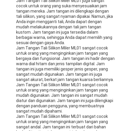
Jam Tangan Tali Silikon Miler ML01 juga sangat
Jam tangan dengan tali silikon
cocok untuk orang yang suka menyesuaikan jam
tangan mereka. Jam tangan ini dilengkapi dengan
tali silikon, yang sangat nyaman dipakai. Namun, jika
Lady Kuarsa Jam
Anda ingin mengganti tali, Anda dapat dengan
mudah melakukannya dengan tali jam tangan
Pria Kuarsa Watch
kustom. Jam tangan ini juga tersedia dalam
berbagai warna, sehingga Anda dapat memilih yang
Jam tangan quartz ringan
sesuai dengan gaya Anda.
Jam Tangan Tali Silikon Miler ML01 sangat cocok
untuk orang yang menginginkan jam tangan yang
Jam Tangan Olahraga Digital
bergaya dan fungsional. Jam tangan ini hadir dengan
warna dial hitam dan jenis tampilan digital. Jam
Jam Tangan Pasangan yang Bergaya
tangan ini juga memiliki gesper jenis gesper, yang
sangat mudah digunakan. Jam tangan ini juga
sangat akurat, berkat jam tangan kuarsa berliannya.
Jam Tangan Anak-anak
Jam Tangan Tali Silikon Miler ML01 sangat cocok
untuk orang yang menginginkan jam tangan yang
Watch Spare Parts
mudah digunakan. Jam tangan ini sangat mudah
diatur dan digunakan. Jam tangan ini juga dilengkapi
dengan panduan pengguna, yang membuatnya
Suku Cadang Tali Jam Tangan
sangat mudah dipahami.
Jam Tangan Tali Silikon Miler ML01 sangat cocok
untuk orang yang menginginkan jam tangan yang
sangat andal. Jam tangan ini terbuat dari bahan