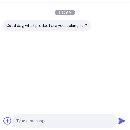
1:36 AM
Good day, what product are you looking for?
Jam Tangan Tali
Sport Watch Kuarsa
Jam Tangan Ta
Silikon LOGO
Jam Tangan Silikon
Silikon Biru
Kustom Termasuk
Jam Tangan Bergaya
Menampilkan
Bentuk Dial Bulat dan
awet Nyaman Cocok
Gerakan Kuars
Casing Belakang
untuk Bisnis
Bulat Cocok u
Harga terbaik
Harga terbaik
Harga terb
Logo Cetak Laser
Kegiatan santai dan
Pakaian Kanto
Dirancang untuk
outdoor
Olahraga Luar
Kesadaran
Ruangan Nya
Rumah
Tentang
Hubungi
Desktop
kita
kami
Site
Sitemap
Kebijakan Privasi
Kualitas
Jam Tangan Kuarsa
Pabrik cina.Copyright © 2026
Guangzhou Miler Watch Co., Ltd. All Rights Reserved.