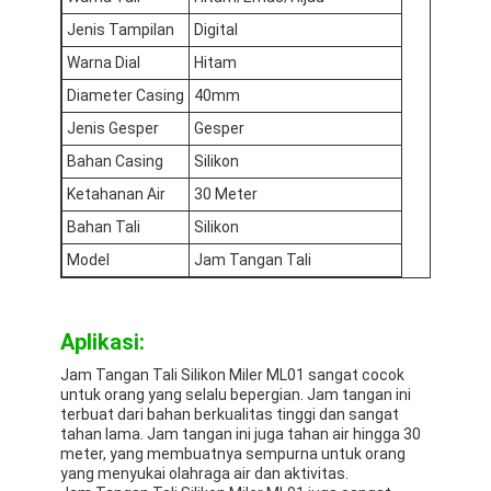
Tur Pabrik
Jenis Tampilan
Digital
Warna Dial
Hitam
Kontrol kualitas
Diameter Casing
40mm
Hubungi Kami
Jenis Gesper
Gesper
Bahan Casing
Silikon
Berita
Ketahanan Air
30 Meter
Kasus
Bahan Tali
Silikon
Model
Jam Tangan Tali
Blog
Aplikasi:
Jam Tangan Kuarsa
Jam Tangan Tali Silikon Miler ML01 sangat cocok
untuk orang yang selalu bepergian. Jam tangan ini
Jam Tangan Kuarsa Tali Kulit
terbuat dari bahan berkualitas tinggi dan sangat
tahan lama. Jam tangan ini juga tahan air hingga 30
meter, yang membuatnya sempurna untuk orang
Jam tangan dengan tali stainless steel
yang menyukai olahraga air dan aktivitas.