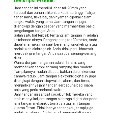
Deskripsi Produk:
Jam tangan ini memiliki lebar tali 20mm yang
terbuat dari bahan silikon berkualitas tinggi. Tali jam
tahan lama, fleksibel, dan nyaman dipakai dalam
jangka waktu yang lama. Jam tangan ini juga
dilengkapi dengan gesper yang memastikan pas di
pergelangan tangan Anda.
Salah satu hal terbaik tentang jam tangan ini adalah
ketahanan airnya. Dengan peringkat 30 meter, Anda
dapat memakainya saat berenang, snorkeling, atau
melakukan olahraga air. Anda tidak perlu khawatir
merusak jam tangan Anda saat bersenang-senang
di air.
Warna dial jam tangan ini adalah hitam, yang
memberikan tampilan yang ramping dan modern.
Tampilannya mudah dibaca, bahkan dalam kondisi
cahaya redup. Jam tangan elektronik digital ini juga
dilengkapi dengan stopwatch, alarm, dan timer,
menjadikannya jam tangan serbaguna bagi siapa
saja yang perlu melacak waktu.
Jam tangan ini sangat cocok untuk mereka yang
lebih menyukai jam tangan olahraga digital daripada
jam tangan mekanik otomatis atau jam tangan
kuarsa Fitron. Tidak hanya terjangkau, tetapi juga
andal dan akurat. Anda dapat mengandalkannya