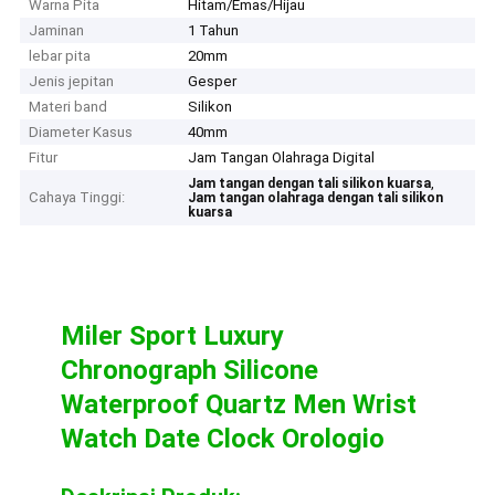
Warna Pita
Hitam/Emas/Hijau
Jaminan
1 Tahun
lebar pita
20mm
Jenis jepitan
Gesper
Materi band
Silikon
Diameter Kasus
40mm
Fitur
Jam Tangan Olahraga Digital
,
Jam tangan dengan tali silikon kuarsa
Cahaya Tinggi:
Jam tangan olahraga dengan tali silikon
kuarsa
Miler Sport Luxury
Chronograph Silicone
Waterproof Quartz Men Wrist
Watch Date Clock Orologio