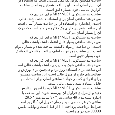
ساعت همچنین دارای یک قفل سگکی است که استفاده از
ساعت با کمربند سیلیکونی
آن بسیار آسان است. این ساعت همچنین به لطف ساعت
کوارتز الماسی خود، بسیار دقیق است.
ساعت بند سیلیکونی Miler ML01 برای افرادی که
ساعت کوارتز خانم
می‌خواهند ساعتی آسان برای استفاده داشته باشند، عالی
است. راه‌اندازی و استفاده از این ساعت بسیار آسان است.
ساعت کوارتز مردانه
این ساعت همچنین دارای یک دفترچه راهنما است که درک
آن را بسیار آسان می‌کند.
ساعت نور کوارتز
ساعت بند سیلیکونی Miler ML01 برای افرادی که
می‌خواهند ساعتی بسیار قابل اعتماد داشته باشند، عالی
است. این ساعت از مواد باکیفیت ساخته شده و بسیار بادوام
ساعت دیجیتال ورزشی
است. این ساعت همچنین به لطف ساعت مکانیکی اتوماتیک
خود، بسیار دقیق است.
ساعت مخصوص زوج ها
ساعت بند سیلیکونی Miler ML01 برای افرادی که
می‌خواهند ساعتی شیک و کاربردی داشته باشند، عالی است.
این ساعت برای استفاده روزمره و همچنین برای ورزش و
ساعت دست بچه ها
فعالیت‌های خارج از منزل عالی است. این ساعت همچنین
برای افرادی که می‌خواهند ساعتی آسان برای استفاده و
قطعات پشتیبان ساعت
قابل اعتماد داشته باشند، عالی است.
ساعت بند سیلیکونی Miler ML01 خود را امروز سفارش
دهید و از مزایای فراوان آن بهره‌مند شوید. این ساعت با
لوازم یدکی بند ساعت
اندازه بسته‌بندی 48 سانتی‌متر * 37 سانتی‌متر * 28.5
سانتی‌متر عرضه می‌شود و زمان تحویل آن 3-5 روز است.
شرایط پرداخت، پرداخت TT از قبل است و توانایی تامین
30000 عدد در ماه است.