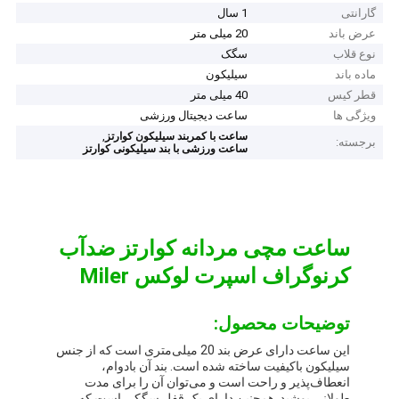
گارانتی
1 سال
عرض باند
20 میلی متر
نوع قلاب
سگک
ماده باند
سیلیکون
قطر کیس
40 میلی متر
ویژگی ها
ساعت دیجیتال ورزشی
,
ساعت با کمربند سیلیکون کوارتز
برجسته:
ساعت ورزشی با بند سیلیکونی کوارتز
ساعت مچی مردانه کوارتز ضدآب
کرنوگراف اسپرت لوکس Miler
توضیحات محصول:
این ساعت دارای عرض بند 20 میلی‌متری است که از جنس
سیلیکون باکیفیت ساخته شده است. بند آن بادوام،
انعطاف‌پذیر و راحت است و می‌توان آن را برای مدت
طولانی پوشید. همچنین دارای یک قفل سگکی است که