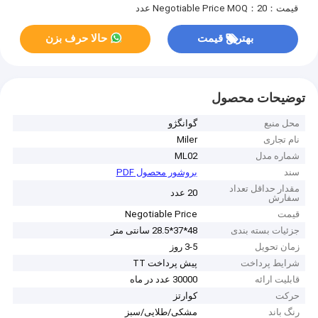
قیمت：Negotiable Price
MOQ：20 عدد
بهترین قیمت
حالا حرف بزن
توضیحات محصول
محل منبع
گوانگژو
نام تجاری
Miler
شماره مدل
ML02
سند
بروشور محصول PDF
مقدار حداقل تعداد
20 عدد
سفارش
قیمت
Negotiable Price
جزئیات بسته بندی
48*37*28.5 سانتی متر
زمان تحویل
3-5 روز
شرایط پرداخت
پیش پرداخت TT
قابلیت ارائه
30000 عدد در ماه
حرکت
کوارتز
رنگ باند
مشکی/طلایی/سبز