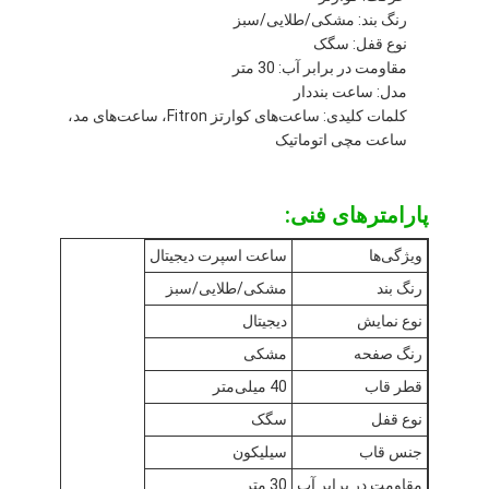
رنگ بند: مشکی/طلایی/سبز
نوع قفل: سگک
مقاومت در برابر آب: 30 متر
مدل: ساعت بنددار
کلمات کلیدی: ساعت‌های کوارتز Fitron، ساعت‌های مد،
ساعت مچی اتوماتیک
پارامترهای فنی:
ویژگی‌ها
ساعت اسپرت دیجیتال
رنگ بند
مشکی/طلایی/سبز
نوع نمایش
دیجیتال
رنگ صفحه
مشکی
خانه
قطر قاب
40 میلی‌متر
محصولات
نوع قفل
سگک
جنس قاب
سیلیکون
درباره ما
مقاومت در برابر آب
30 متر