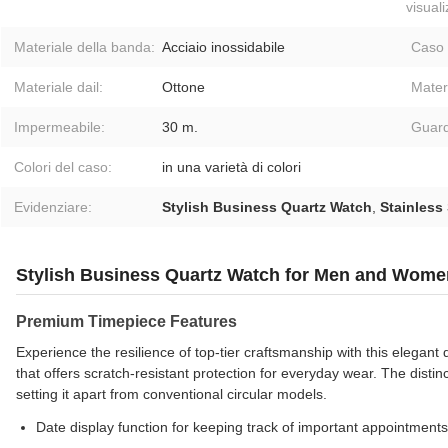
visual
Materiale della banda:
Acciaio inossidabile
Caso 
Materiale dail:
Ottone
Materi
Impermeabile:
30 m.
Guard
Colori del caso:
in una varietà di colori
Evidenziare:
Stylish Business Quartz Watch
,
Stainless
Stylish Business Quartz Watch for Men and Wome
Premium Timepiece Features
Experience the resilience of top-tier craftsmanship with this elegant 
that offers scratch-resistant protection for everyday wear. The disti
setting it apart from conventional circular models.
Date display function for keeping track of important appointments