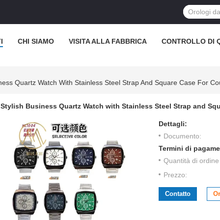
I
CHI SIAMO
VISITA ALLA FABBRICA
CONTROLLO DI 
iness Quartz Watch With Stainless Steel Strap And Square Case For Co
Stylish Business Quartz Watch with Stainless Steel Strap and Sq
Dettagli:
Documento:
Termini di pagame
Quantità di ordin
Prezzo:
Contatto
Or