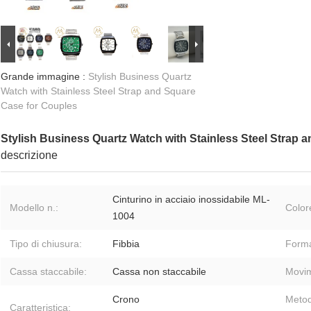
Grande immagine :
Stylish Business Quartz
Watch with Stainless Steel Strap and Square
Case for Couples
Stylish Business Quartz Watch with Stainless Steel Strap 
descrizione
Cinturino in acciaio inossidabile ML-
Modello n.:
Color
1004
Tipo di chiusura:
Fibbia
Forma
Cassa staccabile:
Cassa non staccabile
Movim
Crono
Metod
Caratteristica: