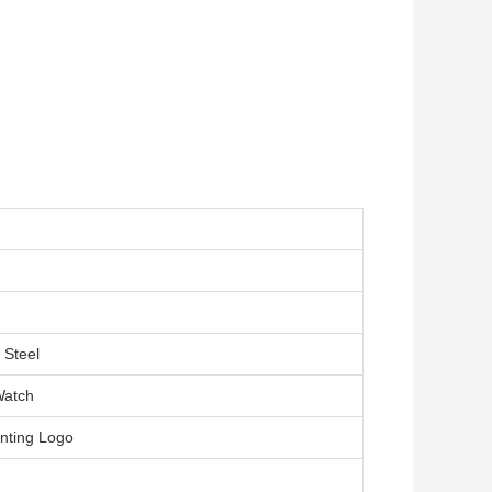
 Steel
Watch
inting Logo