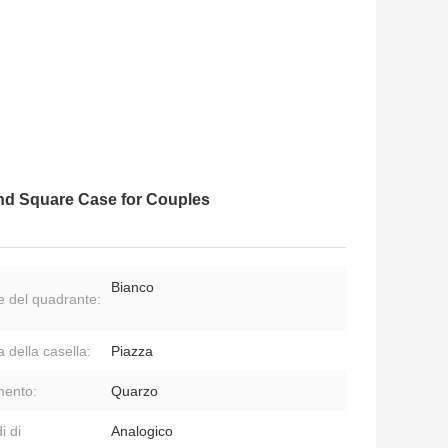
and Square Case for Couples
Bianco
e del quadrante:
 della casella:
Piazza
ento:
Quarzo
i di
Analogico