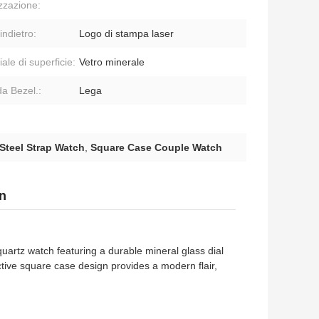
izzazione:
indietro:
Logo di stampa laser
ale di superficie:
Vetro minerale
a Bezel.:
Lega
 Steel Strap Watch
,
Square Case Couple Watch
n
quartz watch featuring a durable mineral glass dial
nctive square case design provides a modern flair,