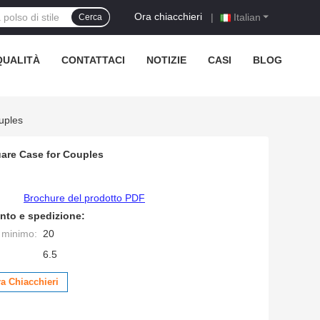
Ora chiacchieri
|
Italian
Cerca
QUALITÀ
CONTATTACI
NOTIZIE
CASI
BLOG
uples
uare Case for Couples
Brochure del prodotto PDF
nto e spedizione:
e minimo:
20
6.5
a Chiacchieri