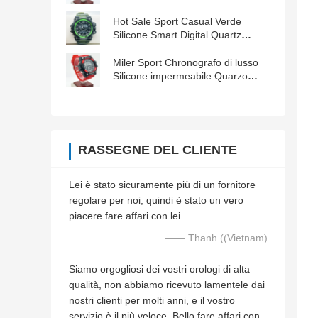
resistenti all'acqua Maschi
Hot Sale Sport Casual Verde
Silicone Smart Digital Quartz
Orologio da polso
Miler Sport Chronografo di lusso
Silicone impermeabile Quarzo
Uomini Orologio da polso
RASSEGNE DEL CLIENTE
Lei è stato sicuramente più di un fornitore
regolare per noi, quindi è stato un vero
piacere fare affari con lei.
—— Thanh ((Vietnam)
Siamo orgogliosi dei vostri orologi di alta
qualità, non abbiamo ricevuto lamentele dai
nostri clienti per molti anni, e il vostro
servizio è il più veloce. Bello fare affari con